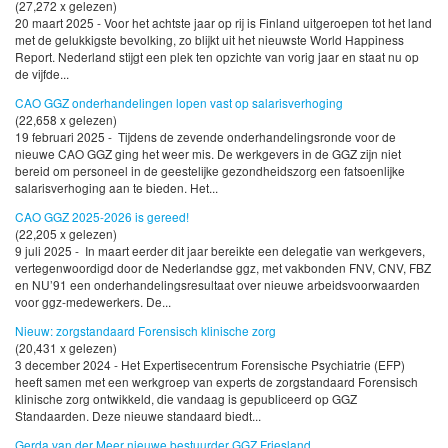
(27,272 x gelezen)
20 maart 2025 - Voor het achtste jaar op rij is Finland uitgeroepen tot het land
met de gelukkigste bevolking, zo blijkt uit het nieuwste World Happiness
Report. Nederland stijgt een plek ten opzichte van vorig jaar en staat nu op
de vijfde...
CAO GGZ onderhandelingen lopen vast op salarisverhoging
(22,658 x gelezen)
19 februari 2025 - Tijdens de zevende onderhandelingsronde voor de
nieuwe CAO GGZ ging het weer mis. De werkgevers in de GGZ zijn niet
bereid om personeel in de geestelijke gezondheidszorg een fatsoenlijke
salarisverhoging aan te bieden. Het...
CAO GGZ 2025-2026 is gereed!
(22,205 x gelezen)
9 juli 2025 - In maart eerder dit jaar bereikte een delegatie van werkgevers,
vertegenwoordigd door de Nederlandse ggz, met vakbonden FNV, CNV, FBZ
en NU’91 een onderhandelingsresultaat over nieuwe arbeidsvoorwaarden
voor ggz-medewerkers. De...
Nieuw: zorgstandaard Forensisch klinische zorg
(20,431 x gelezen)
3 december 2024 - Het Expertisecentrum Forensische Psychiatrie (EFP)
heeft samen met een werkgroep van experts de zorgstandaard Forensisch
klinische zorg ontwikkeld, die vandaag is gepubliceerd op GGZ
Standaarden. Deze nieuwe standaard biedt...
Gerda van der Meer nieuwe bestuurder GGZ Friesland