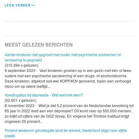
LEES VERDER
MEEST GELEZEN BERICHTEN
Aantal kinderen dat opgroeit met ouder met psychische problemen of
verslaving is gegroeid
(315,394 x gelezen)
9 september 2023 - Veel kinderen groeien op in een gezin met één of twee
ouders met een psychische aandoening of een drugs- of alcoholstoornis.
Deze kinderen, afgekort ook wel KOPP/KOV genoemd, lopen een verhoogd
risico om op latere leeftijd...
Voedingstips bij depressie - Wat wel/niet eten?
(52,601 x gelezen)
8 november 2023 - Wist je dat 5,2 procent van de Nederlandse bevolking tot
65 jaar in 2022 leed aan een depressie? Dit komt neer op 550.000 mensen,
zo blijkt uit cijfers van de GGZ Groep. En volgens het Trimbos Instituut krijgt
ongeveer 25 procent...
Finland wederom gelukkigste land ter wereld, Nederland stijgt naar vijfde
plaats