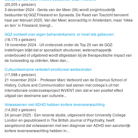
(20,205 x gelezen)
3 december 2024 - Gerda van der Meer (56) wordt zorginhoudelijk
bestuurder bij GGZ Friesland en Synaeda. De Raad van Toezicht benoemt
haar per februari 2025. Van der Meer, woonachtig in Amsterdam, maar ‘hikke
en tein’ in Friesland, brengt...
GGZ oordeelt over eigen behandelkamers: er moet iets gebeuren.
(18,175 x gelezen)
19 november 2024 - Uit onderzoek onder de Top 20 van de GGZ-
instellingen blijkt dat er sporadisch structureel, wetenschappelijk
onderbouwd of uitgebreid wordt stilgestaan bij de therapeutische impact van
de huisvesting op cliënten. Meer dan...
Cultuurdeelname verbetert emotioneel welbevinden
(17,098 x gelezen)
21 november 2024 - Professor Marc Verboord van de Erasmus School of
History, Culture and Communication laat samen met collega’s uit het
internationale onderzoeksproject INVENT zien dat er een positief effect
uitgaat van deelname aan culturele...
Volwassenen met ADHD hebben kortere levensverwachting
(14,302 x gelezen)
24 januari 2025 - Een recente studie, uitgevoerd door University College
London en gepubliceerd in The British Journal of Psychiatry, heeft
aangetoond dat volwassenen met een diagnose van ADHD een aanzienlijk
kortere levensverwachting hebben in...