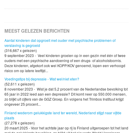
MEEST GELEZEN BERICHTEN
Aantal kinderen dat opgroeit met ouder met psychische problemen of
verslaving is gegroeid
(316,667 x gelezen)
9 september 2023 - Veel kinderen groeien op in een gezin met één of twee
ouders met een psychische aandoening of een drugs- of alcoholstoornis.
Deze kinderen, afgekort ook wel KOPP/KOV genoemd, lopen een verhoogd
risico om op latere leeftijd...
Voedingstips bij depressie - Wat wel/niet eten?
(52,611 x gelezen)
8 november 2023 - Wist je dat 5,2 procent van de Nederlandse bevolking tot
65 jaar in 2022 leed aan een depressie? Dit komt neer op 550.000 mensen,
zo blijkt uit cijfers van de GGZ Groep. En volgens het Trimbos Instituut krijgt
ongeveer 25 procent...
Finland wederom gelukkigste land ter wereld, Nederland stijgt naar vijfde
plaats
(27,278 x gelezen)
20 maart 2025 - Voor het achtste jaar op rij is Finland uitgeroepen tot het land
met de gelukkigste bevolking, zo blijkt uit het nieuwste World Happiness