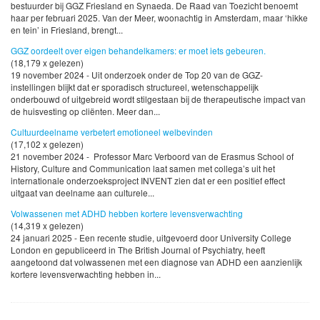
bestuurder bij GGZ Friesland en Synaeda. De Raad van Toezicht benoemt
haar per februari 2025. Van der Meer, woonachtig in Amsterdam, maar ‘hikke
en tein’ in Friesland, brengt...
GGZ oordeelt over eigen behandelkamers: er moet iets gebeuren.
(18,179 x gelezen)
19 november 2024 - Uit onderzoek onder de Top 20 van de GGZ-
instellingen blijkt dat er sporadisch structureel, wetenschappelijk
onderbouwd of uitgebreid wordt stilgestaan bij de therapeutische impact van
de huisvesting op cliënten. Meer dan...
Cultuurdeelname verbetert emotioneel welbevinden
(17,102 x gelezen)
21 november 2024 - Professor Marc Verboord van de Erasmus School of
History, Culture and Communication laat samen met collega’s uit het
internationale onderzoeksproject INVENT zien dat er een positief effect
uitgaat van deelname aan culturele...
Volwassenen met ADHD hebben kortere levensverwachting
(14,319 x gelezen)
24 januari 2025 - Een recente studie, uitgevoerd door University College
London en gepubliceerd in The British Journal of Psychiatry, heeft
aangetoond dat volwassenen met een diagnose van ADHD een aanzienlijk
kortere levensverwachting hebben in...