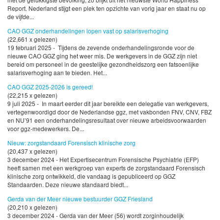
Report. Nederland stijgt een plek ten opzichte van vorig jaar en staat nu op
de vijfde...
CAO GGZ onderhandelingen lopen vast op salarisverhoging
(22,661 x gelezen)
19 februari 2025 - Tijdens de zevende onderhandelingsronde voor de
nieuwe CAO GGZ ging het weer mis. De werkgevers in de GGZ zijn niet
bereid om personeel in de geestelijke gezondheidszorg een fatsoenlijke
salarisverhoging aan te bieden. Het...
CAO GGZ 2025-2026 is gereed!
(22,215 x gelezen)
9 juli 2025 - In maart eerder dit jaar bereikte een delegatie van werkgevers,
vertegenwoordigd door de Nederlandse ggz, met vakbonden FNV, CNV, FBZ
en NU’91 een onderhandelingsresultaat over nieuwe arbeidsvoorwaarden
voor ggz-medewerkers. De...
Nieuw: zorgstandaard Forensisch klinische zorg
(20,437 x gelezen)
3 december 2024 - Het Expertisecentrum Forensische Psychiatrie (EFP)
heeft samen met een werkgroep van experts de zorgstandaard Forensisch
klinische zorg ontwikkeld, die vandaag is gepubliceerd op GGZ
Standaarden. Deze nieuwe standaard biedt...
Gerda van der Meer nieuwe bestuurder GGZ Friesland
(20,210 x gelezen)
3 december 2024 - Gerda van der Meer (56) wordt zorginhoudelijk