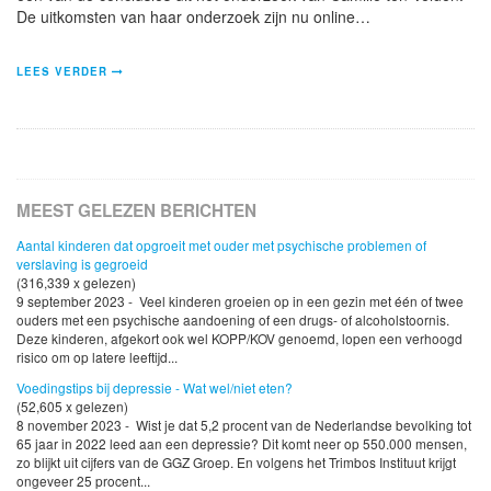
De uitkomsten van haar onderzoek zijn nu online…
LEES VERDER
MEEST GELEZEN BERICHTEN
Aantal kinderen dat opgroeit met ouder met psychische problemen of
verslaving is gegroeid
(316,339 x gelezen)
9 september 2023 - Veel kinderen groeien op in een gezin met één of twee
ouders met een psychische aandoening of een drugs- of alcoholstoornis.
Deze kinderen, afgekort ook wel KOPP/KOV genoemd, lopen een verhoogd
risico om op latere leeftijd...
Voedingstips bij depressie - Wat wel/niet eten?
(52,605 x gelezen)
8 november 2023 - Wist je dat 5,2 procent van de Nederlandse bevolking tot
65 jaar in 2022 leed aan een depressie? Dit komt neer op 550.000 mensen,
zo blijkt uit cijfers van de GGZ Groep. En volgens het Trimbos Instituut krijgt
ongeveer 25 procent...