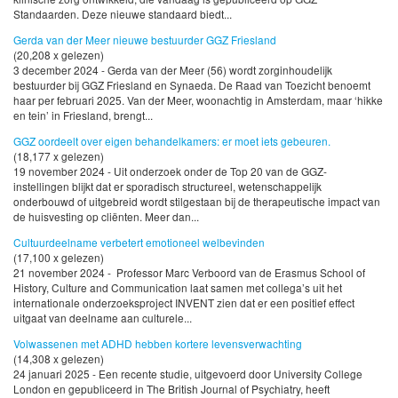
Standaarden. Deze nieuwe standaard biedt...
Gerda van der Meer nieuwe bestuurder GGZ Friesland
(20,208 x gelezen)
3 december 2024 - Gerda van der Meer (56) wordt zorginhoudelijk
bestuurder bij GGZ Friesland en Synaeda. De Raad van Toezicht benoemt
haar per februari 2025. Van der Meer, woonachtig in Amsterdam, maar ‘hikke
en tein’ in Friesland, brengt...
GGZ oordeelt over eigen behandelkamers: er moet iets gebeuren.
(18,177 x gelezen)
19 november 2024 - Uit onderzoek onder de Top 20 van de GGZ-
instellingen blijkt dat er sporadisch structureel, wetenschappelijk
onderbouwd of uitgebreid wordt stilgestaan bij de therapeutische impact van
de huisvesting op cliënten. Meer dan...
Cultuurdeelname verbetert emotioneel welbevinden
(17,100 x gelezen)
21 november 2024 - Professor Marc Verboord van de Erasmus School of
History, Culture and Communication laat samen met collega’s uit het
internationale onderzoeksproject INVENT zien dat er een positief effect
uitgaat van deelname aan culturele...
Volwassenen met ADHD hebben kortere levensverwachting
(14,308 x gelezen)
24 januari 2025 - Een recente studie, uitgevoerd door University College
London en gepubliceerd in The British Journal of Psychiatry, heeft