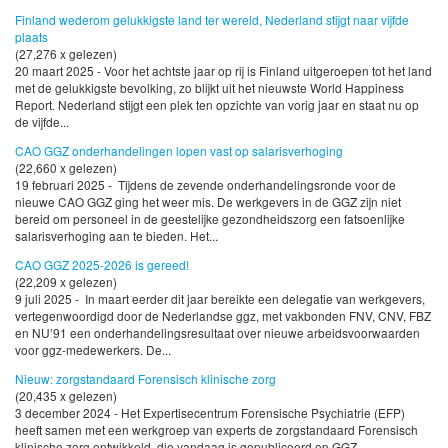
Finland wederom gelukkigste land ter wereld, Nederland stijgt naar vijfde
plaats
(27,276 x gelezen)
20 maart 2025 - Voor het achtste jaar op rij is Finland uitgeroepen tot het land
met de gelukkigste bevolking, zo blijkt uit het nieuwste World Happiness
Report. Nederland stijgt een plek ten opzichte van vorig jaar en staat nu op
de vijfde...
CAO GGZ onderhandelingen lopen vast op salarisverhoging
(22,660 x gelezen)
19 februari 2025 - Tijdens de zevende onderhandelingsronde voor de
nieuwe CAO GGZ ging het weer mis. De werkgevers in de GGZ zijn niet
bereid om personeel in de geestelijke gezondheidszorg een fatsoenlijke
salarisverhoging aan te bieden. Het...
CAO GGZ 2025-2026 is gereed!
(22,209 x gelezen)
9 juli 2025 - In maart eerder dit jaar bereikte een delegatie van werkgevers,
vertegenwoordigd door de Nederlandse ggz, met vakbonden FNV, CNV, FBZ
en NU’91 een onderhandelingsresultaat over nieuwe arbeidsvoorwaarden
voor ggz-medewerkers. De...
Nieuw: zorgstandaard Forensisch klinische zorg
(20,435 x gelezen)
3 december 2024 - Het Expertisecentrum Forensische Psychiatrie (EFP)
heeft samen met een werkgroep van experts de zorgstandaard Forensisch
klinische zorg ontwikkeld, die vandaag is gepubliceerd op GGZ