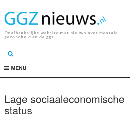
Ga
naar
de
inhoud.
Onafhankelijke website met nieuws over mentale
gezondheid en de ggz
MENU
Lage sociaaleconomische
status