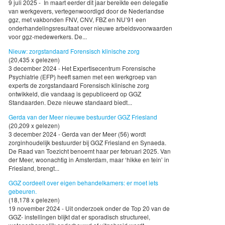
9 juli 2025 - In maart eerder dit jaar bereikte een delegatie
van werkgevers, vertegenwoordigd door de Nederlandse
ggz, met vakbonden FNV, CNV, FBZ en NU’91 een
onderhandelingsresultaat over nieuwe arbeidsvoorwaarden
voor ggz-medewerkers. De...
Nieuw: zorgstandaard Forensisch klinische zorg
(20,435 x gelezen)
3 december 2024 - Het Expertisecentrum Forensische
Psychiatrie (EFP) heeft samen met een werkgroep van
experts de zorgstandaard Forensisch klinische zorg
ontwikkeld, die vandaag is gepubliceerd op GGZ
Standaarden. Deze nieuwe standaard biedt...
Gerda van der Meer nieuwe bestuurder GGZ Friesland
(20,209 x gelezen)
3 december 2024 - Gerda van der Meer (56) wordt
zorginhoudelijk bestuurder bij GGZ Friesland en Synaeda.
De Raad van Toezicht benoemt haar per februari 2025. Van
der Meer, woonachtig in Amsterdam, maar ‘hikke en tein’ in
Friesland, brengt...
GGZ oordeelt over eigen behandelkamers: er moet iets
gebeuren.
(18,178 x gelezen)
19 november 2024 - Uit onderzoek onder de Top 20 van de
GGZ- instellingen blijkt dat er sporadisch structureel,