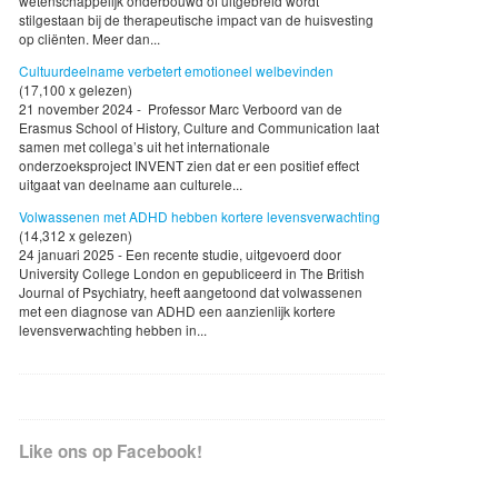
wetenschappelijk onderbouwd of uitgebreid wordt
stilgestaan bij de therapeutische impact van de huisvesting
op cliënten. Meer dan...
Cultuurdeelname verbetert emotioneel welbevinden
(17,100 x gelezen)
21 november 2024 - Professor Marc Verboord van de
Erasmus School of History, Culture and Communication laat
samen met collega’s uit het internationale
onderzoeksproject INVENT zien dat er een positief effect
uitgaat van deelname aan culturele...
Volwassenen met ADHD hebben kortere levensverwachting
(14,312 x gelezen)
24 januari 2025 - Een recente studie, uitgevoerd door
University College London en gepubliceerd in The British
Journal of Psychiatry, heeft aangetoond dat volwassenen
met een diagnose van ADHD een aanzienlijk kortere
levensverwachting hebben in...
Like ons op Facebook!