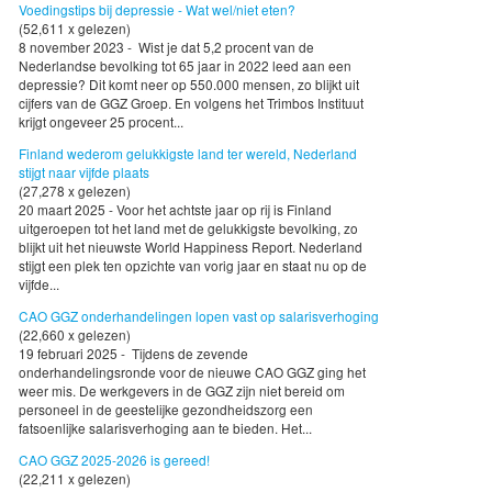
Voedingstips bij depressie - Wat wel/niet eten?
(52,611 x gelezen)
8 november 2023 - Wist je dat 5,2 procent van de
Nederlandse bevolking tot 65 jaar in 2022 leed aan een
depressie? Dit komt neer op 550.000 mensen, zo blijkt uit
cijfers van de GGZ Groep. En volgens het Trimbos Instituut
krijgt ongeveer 25 procent...
Finland wederom gelukkigste land ter wereld, Nederland
stijgt naar vijfde plaats
(27,278 x gelezen)
20 maart 2025 - Voor het achtste jaar op rij is Finland
uitgeroepen tot het land met de gelukkigste bevolking, zo
blijkt uit het nieuwste World Happiness Report. Nederland
stijgt een plek ten opzichte van vorig jaar en staat nu op de
vijfde...
CAO GGZ onderhandelingen lopen vast op salarisverhoging
(22,660 x gelezen)
19 februari 2025 - Tijdens de zevende
onderhandelingsronde voor de nieuwe CAO GGZ ging het
weer mis. De werkgevers in de GGZ zijn niet bereid om
personeel in de geestelijke gezondheidszorg een
fatsoenlijke salarisverhoging aan te bieden. Het...
CAO GGZ 2025-2026 is gereed!
(22,211 x gelezen)