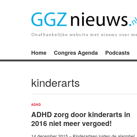
Ga
naar
de
inhoud.
Onafhankelijke website met nieuws over m
Home
Congres Agenda
Podcasts
kinderarts
ADHD
ADHD zorg door kinderarts in
2016 niet meer vergoed!
14 december 2015 – Kinderartsen luiden de alarmbel.