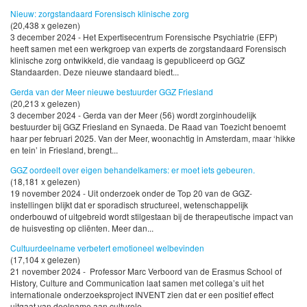
Nieuw: zorgstandaard Forensisch klinische zorg
(20,438 x gelezen)
3 december 2024 - Het Expertisecentrum Forensische Psychiatrie (EFP)
heeft samen met een werkgroep van experts de zorgstandaard Forensisch
klinische zorg ontwikkeld, die vandaag is gepubliceerd op GGZ
Standaarden. Deze nieuwe standaard biedt...
Gerda van der Meer nieuwe bestuurder GGZ Friesland
(20,213 x gelezen)
3 december 2024 - Gerda van der Meer (56) wordt zorginhoudelijk
bestuurder bij GGZ Friesland en Synaeda. De Raad van Toezicht benoemt
haar per februari 2025. Van der Meer, woonachtig in Amsterdam, maar ‘hikke
en tein’ in Friesland, brengt...
GGZ oordeelt over eigen behandelkamers: er moet iets gebeuren.
(18,181 x gelezen)
19 november 2024 - Uit onderzoek onder de Top 20 van de GGZ-
instellingen blijkt dat er sporadisch structureel, wetenschappelijk
onderbouwd of uitgebreid wordt stilgestaan bij de therapeutische impact van
de huisvesting op cliënten. Meer dan...
Cultuurdeelname verbetert emotioneel welbevinden
(17,104 x gelezen)
21 november 2024 - Professor Marc Verboord van de Erasmus School of
History, Culture and Communication laat samen met collega’s uit het
internationale onderzoeksproject INVENT zien dat er een positief effect
uitgaat van deelname aan culturele...