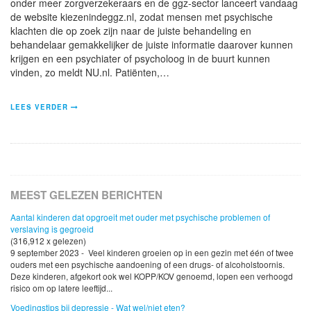
onder meer zorgverzekeraars en de ggz-sector lanceert vandaag
de website kiezenindeggz.nl, zodat mensen met psychische
klachten die op zoek zijn naar de juiste behandeling en
behandelaar gemakkelijker de juiste informatie daarover kunnen
krijgen en een psychiater of psycholoog in de buurt kunnen
vinden, zo meldt NU.nl. Patiënten,…
LEES VERDER
MEEST GELEZEN BERICHTEN
Aantal kinderen dat opgroeit met ouder met psychische problemen of
verslaving is gegroeid
(316,912 x gelezen)
9 september 2023 - Veel kinderen groeien op in een gezin met één of twee
ouders met een psychische aandoening of een drugs- of alcoholstoornis.
Deze kinderen, afgekort ook wel KOPP/KOV genoemd, lopen een verhoogd
risico om op latere leeftijd...
Voedingstips bij depressie - Wat wel/niet eten?