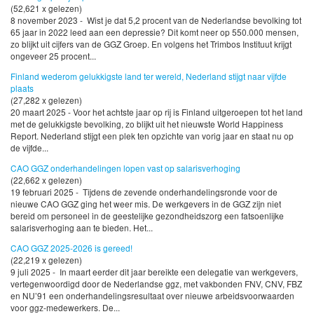
(52,621 x gelezen)
8 november 2023 - Wist je dat 5,2 procent van de Nederlandse bevolking tot
65 jaar in 2022 leed aan een depressie? Dit komt neer op 550.000 mensen,
zo blijkt uit cijfers van de GGZ Groep. En volgens het Trimbos Instituut krijgt
ongeveer 25 procent...
Finland wederom gelukkigste land ter wereld, Nederland stijgt naar vijfde
plaats
(27,282 x gelezen)
20 maart 2025 - Voor het achtste jaar op rij is Finland uitgeroepen tot het land
met de gelukkigste bevolking, zo blijkt uit het nieuwste World Happiness
Report. Nederland stijgt een plek ten opzichte van vorig jaar en staat nu op
de vijfde...
CAO GGZ onderhandelingen lopen vast op salarisverhoging
(22,662 x gelezen)
19 februari 2025 - Tijdens de zevende onderhandelingsronde voor de
nieuwe CAO GGZ ging het weer mis. De werkgevers in de GGZ zijn niet
bereid om personeel in de geestelijke gezondheidszorg een fatsoenlijke
salarisverhoging aan te bieden. Het...
CAO GGZ 2025-2026 is gereed!
(22,219 x gelezen)
9 juli 2025 - In maart eerder dit jaar bereikte een delegatie van werkgevers,
vertegenwoordigd door de Nederlandse ggz, met vakbonden FNV, CNV, FBZ
en NU’91 een onderhandelingsresultaat over nieuwe arbeidsvoorwaarden
voor ggz-medewerkers. De...