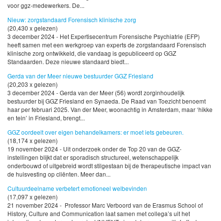
voor ggz-medewerkers. De...
Nieuw: zorgstandaard Forensisch klinische zorg
(20,430 x gelezen)
3 december 2024 - Het Expertisecentrum Forensische Psychiatrie (EFP)
heeft samen met een werkgroep van experts de zorgstandaard Forensisch
klinische zorg ontwikkeld, die vandaag is gepubliceerd op GGZ
Standaarden. Deze nieuwe standaard biedt...
Gerda van der Meer nieuwe bestuurder GGZ Friesland
(20,203 x gelezen)
3 december 2024 - Gerda van der Meer (56) wordt zorginhoudelijk
bestuurder bij GGZ Friesland en Synaeda. De Raad van Toezicht benoemt
haar per februari 2025. Van der Meer, woonachtig in Amsterdam, maar ‘hikke
en tein’ in Friesland, brengt...
GGZ oordeelt over eigen behandelkamers: er moet iets gebeuren.
(18,174 x gelezen)
19 november 2024 - Uit onderzoek onder de Top 20 van de GGZ-
instellingen blijkt dat er sporadisch structureel, wetenschappelijk
onderbouwd of uitgebreid wordt stilgestaan bij de therapeutische impact van
de huisvesting op cliënten. Meer dan...
Cultuurdeelname verbetert emotioneel welbevinden
(17,097 x gelezen)
21 november 2024 - Professor Marc Verboord van de Erasmus School of
History, Culture and Communication laat samen met collega’s uit het