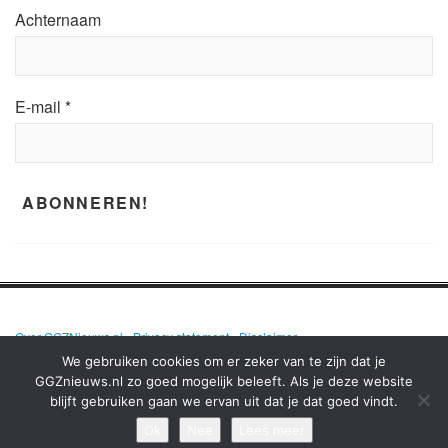
Achternaam
E-mail
*
Over GGZNieuws.nl
•
Privacy statement
•
Disclaimer
We gebruiken cookies om er zeker van te zijn dat je
GGZnieuws.nl zo goed mogelijk beleeft. Als je deze website
blijft gebruiken gaan we ervan uit dat je dat goed vindt.
GGZNIEUWS.NL – ELKE DAG HET NIEUWS OVER MENTALE GEZONDHEID
EN DE GGZ OP EEN RIJ!
Ok
Nee
Lees meer
TERUG NAAR BOVEN