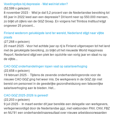
Voedingstips bij depressie - Wat wel/niet eten?
(52,599 x gelezen)
8 november 2023 - Wist je dat 5,2 procent van de Nederlandse bevolking tot
65 jaar in 2022 leed aan een depressie? Dit komt neer op 550.000 mensen,
zo blijkt uit cijfers van de GGZ Groep. En volgens het Trimbos Instituut krijgt
ongeveer 25 procent...
Finland wederom gelukkigste land ter wereld, Nederland stijgt naar vijfde
plaats
(27,268 x gelezen)
20 maart 2025 - Voor het achtste jaar op rij is Finland uitgeroepen tot het land
met de gelukkigste bevolking, zo blijkt uit het nieuwste World Happiness
Report. Nederland stijgt een plek ten opzichte van vorig jaar en staat nu op
de vijfde...
CAO GGZ onderhandelingen lopen vast op salarisverhoging
(22,658 x gelezen)
19 februari 2025 - Tijdens de zevende onderhandelingsronde voor de
nieuwe CAO GGZ ging het weer mis. De werkgevers in de GGZ zijn niet
bereid om personeel in de geestelijke gezondheidszorg een fatsoenlijke
salarisverhoging aan te bieden. Het...
CAO GGZ 2025-2026 is gereed!
(22,203 x gelezen)
9 juli 2025 - In maart eerder dit jaar bereikte een delegatie van werkgevers,
vertegenwoordigd door de Nederlandse ggz, met vakbonden FNV, CNV, FBZ
en NU’91 een onderhandelingsresultaat over nieuwe arbeidsvoorwaarden