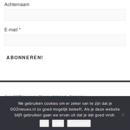
Achternaam
E-mail
*
Over GGZNieuws.nl
•
Privacy statement
•
Disclaimer
We gebruiken cookies om er zeker van te zijn dat je
GGZnieuws.nl zo goed mogelijk beleeft. Als je deze website
blijft gebruiken gaan we ervan uit dat je dat goed vindt.
GGZNIEUWS.NL – ELKE DAG HET NIEUWS OVER MENTALE GEZONDHEID
EN DE GGZ OP EEN RIJ!
Ok
Nee
Lees meer
TERUG NAAR BOVEN