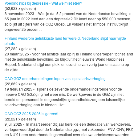
Voedingstips bij depressie - Wat wel/niet eten?
(52,623 x gelezen)
8 november 2023 - Wist je dat 5,2 procent van de Nederlandse bevolking tot
65 jaar in 2022 leed aan een depressie? Dit komt neer op 550.000 mensen,
zo blijkt uit cijfers van de GGZ Groep. En volgens het Trimbos Instituut krijgt
ongeveer 25 procent...
Finland wederom gelukkigste land ter wereld, Nederland stijgt naar vijfde
plaats
(27,282 x gelezen)
20 maart 2025 - Voor het achtste jaar op rij is Finland uitgeroepen tot het land
met de gelukkigste bevolking, zo blijkt uit het nieuwste World Happiness
Report. Nederland stijgt een plek ten opzichte van vorig jaar en staat nu op
de vijfde...
CAO GGZ onderhandelingen lopen vast op salarisverhoging
(22,662 x gelezen)
19 februari 2025 - Tijdens de zevende onderhandelingsronde voor de
nieuwe CAO GGZ ging het weer mis. De werkgevers in de GGZ zijn niet
bereid om personeel in de geestelijke gezondheidszorg een fatsoenlijke
salarisverhoging aan te bieden. Het...
CAO GGZ 2025-2026 is gereed!
(22,221 x gelezen)
9 juli 2025 - In maart eerder dit jaar bereikte een delegatie van werkgevers,
vertegenwoordigd door de Nederlandse ggz, met vakbonden FNV, CNV, FBZ
en NU’91 een onderhandelingsresultaat over nieuwe arbeidsvoorwaarden