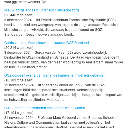
voor ggz-medewerkers. De...
Nieuw: zorgstandaard Forensisch klinische zorg
(20,440 x gelezen)
3 december 2024 - Het Expertisecentrum Forensische Psychiatrie (EFP)
heeft samen met een werkgroep van experts de zorgstandaard Forensisch
klinische zorg ontwikkeld, die vandaag is gepubliceerd op GGZ
Standaarden. Deze nieuwe standaard biedt...
Gerda van der Meer nieuwe bestuurder GGZ Friesland
(20,216 x gelezen)
3 december 2024 - Gerda van der Meer (56) wordt zorginhoudelijk
bestuurder bij GGZ Friesland en Synaeda. De Raad van Toezicht benoemt
haar per februari 2025. Van der Meer, woonachtig in Amsterdam, maar ‘hikke
en tein’ in Friesland, brengt...
GGZ oordeelt over eigen behandelkamers: er moet iets gebeuren.
(18,183 x gelezen)
19 november 2024 - Uit onderzoek onder de Top 20 van de GGZ-
instellingen blijkt dat er sporadisch structureel, wetenschappelijk
onderbouwd of uitgebreid wordt stilgestaan bij de therapeutische impact van
de huisvesting op cliënten. Meer dan...
Cultuurdeelname verbetert emotioneel welbevinden
(17,104 x gelezen)
21 november 2024 - Professor Marc Verboord van de Erasmus School of
History, Culture and Communication laat samen met collega’s uit het
internationale onderzoeksproject INVENT zien dat er een positief effect