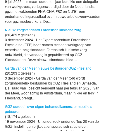
9 juli 2025 - In maart eerder dit jaar bereikte een delegatie
van werkgevers, vertegenwoordigd door de Nederlandse
ggz, met vakbonden FNV, CNV, FBZ en NU’91 een
onderhandelingsresultaat over nieuwe arbeidsvoorwaarden
voor ggz-medewerkers. De...
Nieuw: zorgstandaard Forensisch klinische zorg
(20,429 x gelezen)
3 december 2024 - Het Expertisecentrum Forensische
Psychiatrie (EFP) heeft samen met een werkgroep van
experts de zorgstandaard Forensisch klinische zorg
ontwikkeld, die vandaag is gepubliceerd op GGZ
Standaarden. Deze nieuwe standaard biedt...
Gerda van der Meer nieuwe bestuurder GGZ Friesland
(20,203 x gelezen)
3 december 2024 - Gerda van der Meer (56) wordt
zorginhoudelijk bestuurder bij GGZ Friesland en Synaeda.
De Raad van Toezicht benoemt haar per februari 2025. Van
der Meer, woonachtig in Amsterdam, maar ‘hikke en tein’ in
Friesland, brengt...
GGZ oordeelt over eigen behandelkamers: er moet iets
gebeuren.
(18,174 x gelezen)
19 november 2024 - Uit onderzoek onder de Top 20 van de
GGZ- instellingen blijkt dat er sporadisch structureel,