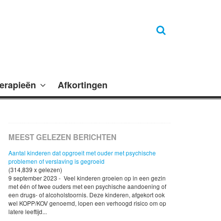
erapieën
Afkortingen
MEEST GELEZEN BERICHTEN
Aantal kinderen dat opgroeit met ouder met psychische
problemen of verslaving is gegroeid
(314,839 x gelezen)
9 september 2023 - Veel kinderen groeien op in een gezin
met één of twee ouders met een psychische aandoening of
een drugs- of alcoholstoornis. Deze kinderen, afgekort ook
wel KOPP/KOV genoemd, lopen een verhoogd risico om op
latere leeftijd...