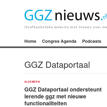
Ga
naar
de
inhoud.
Onafhankelijke website met nieuws over m
Home
Congres Agenda
Podcasts
GGZ Dataportaal
ALGEMEEN
GGZ Dataportaal ondersteunt
lerende ggz met nieuwe
functionaliteiten