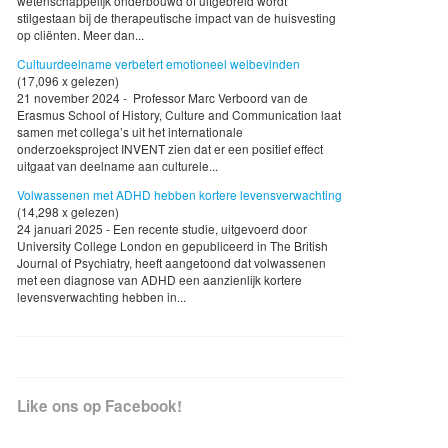
wetenschappelijk onderbouwd of uitgebreid wordt
stilgestaan bij de therapeutische impact van de huisvesting
op cliënten. Meer dan...
Cultuurdeelname verbetert emotioneel welbevinden
(17,096 x gelezen)
21 november 2024 - Professor Marc Verboord van de
Erasmus School of History, Culture and Communication laat
samen met collega’s uit het internationale
onderzoeksproject INVENT zien dat er een positief effect
uitgaat van deelname aan culturele...
Volwassenen met ADHD hebben kortere levensverwachting
(14,298 x gelezen)
24 januari 2025 - Een recente studie, uitgevoerd door
University College London en gepubliceerd in The British
Journal of Psychiatry, heeft aangetoond dat volwassenen
met een diagnose van ADHD een aanzienlijk kortere
levensverwachting hebben in...
Like ons op Facebook!