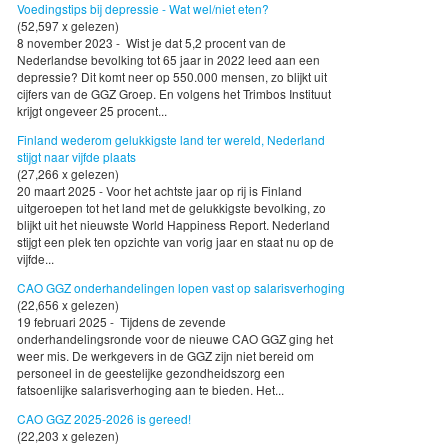
Voedingstips bij depressie - Wat wel/niet eten?
(52,597 x gelezen)
8 november 2023 - Wist je dat 5,2 procent van de
Nederlandse bevolking tot 65 jaar in 2022 leed aan een
depressie? Dit komt neer op 550.000 mensen, zo blijkt uit
cijfers van de GGZ Groep. En volgens het Trimbos Instituut
krijgt ongeveer 25 procent...
Finland wederom gelukkigste land ter wereld, Nederland
stijgt naar vijfde plaats
(27,266 x gelezen)
20 maart 2025 - Voor het achtste jaar op rij is Finland
uitgeroepen tot het land met de gelukkigste bevolking, zo
blijkt uit het nieuwste World Happiness Report. Nederland
stijgt een plek ten opzichte van vorig jaar en staat nu op de
vijfde...
CAO GGZ onderhandelingen lopen vast op salarisverhoging
(22,656 x gelezen)
19 februari 2025 - Tijdens de zevende
onderhandelingsronde voor de nieuwe CAO GGZ ging het
weer mis. De werkgevers in de GGZ zijn niet bereid om
personeel in de geestelijke gezondheidszorg een
fatsoenlijke salarisverhoging aan te bieden. Het...
CAO GGZ 2025-2026 is gereed!
(22,203 x gelezen)