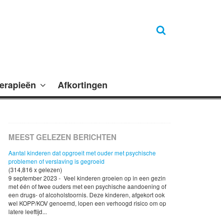
erapieën
Afkortingen
MEEST GELEZEN BERICHTEN
Aantal kinderen dat opgroeit met ouder met psychische
problemen of verslaving is gegroeid
(314,816 x gelezen)
9 september 2023 - Veel kinderen groeien op in een gezin
met één of twee ouders met een psychische aandoening of
een drugs- of alcoholstoornis. Deze kinderen, afgekort ook
wel KOPP/KOV genoemd, lopen een verhoogd risico om op
latere leeftijd...