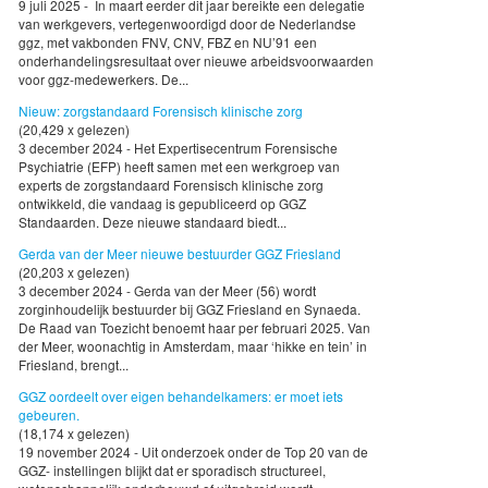
9 juli 2025 - In maart eerder dit jaar bereikte een delegatie
van werkgevers, vertegenwoordigd door de Nederlandse
ggz, met vakbonden FNV, CNV, FBZ en NU’91 een
onderhandelingsresultaat over nieuwe arbeidsvoorwaarden
voor ggz-medewerkers. De...
Nieuw: zorgstandaard Forensisch klinische zorg
(20,429 x gelezen)
3 december 2024 - Het Expertisecentrum Forensische
Psychiatrie (EFP) heeft samen met een werkgroep van
experts de zorgstandaard Forensisch klinische zorg
ontwikkeld, die vandaag is gepubliceerd op GGZ
Standaarden. Deze nieuwe standaard biedt...
Gerda van der Meer nieuwe bestuurder GGZ Friesland
(20,203 x gelezen)
3 december 2024 - Gerda van der Meer (56) wordt
zorginhoudelijk bestuurder bij GGZ Friesland en Synaeda.
De Raad van Toezicht benoemt haar per februari 2025. Van
der Meer, woonachtig in Amsterdam, maar ‘hikke en tein’ in
Friesland, brengt...
GGZ oordeelt over eigen behandelkamers: er moet iets
gebeuren.
(18,174 x gelezen)
19 november 2024 - Uit onderzoek onder de Top 20 van de
GGZ- instellingen blijkt dat er sporadisch structureel,