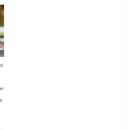
d,
an
ta