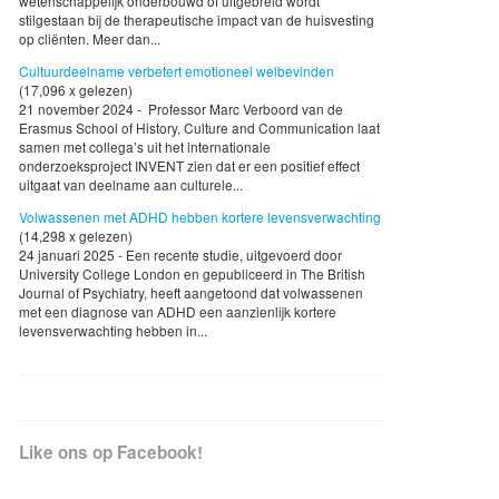
wetenschappelijk onderbouwd of uitgebreid wordt
stilgestaan bij de therapeutische impact van de huisvesting
op cliënten. Meer dan...
Cultuurdeelname verbetert emotioneel welbevinden
(17,096 x gelezen)
21 november 2024 - Professor Marc Verboord van de
Erasmus School of History, Culture and Communication laat
samen met collega’s uit het internationale
onderzoeksproject INVENT zien dat er een positief effect
uitgaat van deelname aan culturele...
Volwassenen met ADHD hebben kortere levensverwachting
(14,298 x gelezen)
24 januari 2025 - Een recente studie, uitgevoerd door
University College London en gepubliceerd in The British
Journal of Psychiatry, heeft aangetoond dat volwassenen
met een diagnose van ADHD een aanzienlijk kortere
levensverwachting hebben in...
Like ons op Facebook!