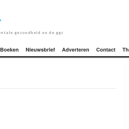
entale gezondheid en de ggz
Boeken
Nieuwsbrief
Adverteren
Contact
Th