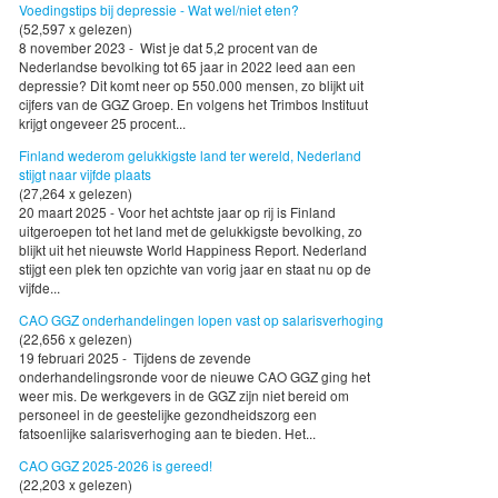
Voedingstips bij depressie - Wat wel/niet eten?
(52,597 x gelezen)
8 november 2023 - Wist je dat 5,2 procent van de
Nederlandse bevolking tot 65 jaar in 2022 leed aan een
depressie? Dit komt neer op 550.000 mensen, zo blijkt uit
cijfers van de GGZ Groep. En volgens het Trimbos Instituut
krijgt ongeveer 25 procent...
Finland wederom gelukkigste land ter wereld, Nederland
stijgt naar vijfde plaats
(27,264 x gelezen)
20 maart 2025 - Voor het achtste jaar op rij is Finland
uitgeroepen tot het land met de gelukkigste bevolking, zo
blijkt uit het nieuwste World Happiness Report. Nederland
stijgt een plek ten opzichte van vorig jaar en staat nu op de
vijfde...
CAO GGZ onderhandelingen lopen vast op salarisverhoging
(22,656 x gelezen)
19 februari 2025 - Tijdens de zevende
onderhandelingsronde voor de nieuwe CAO GGZ ging het
weer mis. De werkgevers in de GGZ zijn niet bereid om
personeel in de geestelijke gezondheidszorg een
fatsoenlijke salarisverhoging aan te bieden. Het...
CAO GGZ 2025-2026 is gereed!
(22,203 x gelezen)