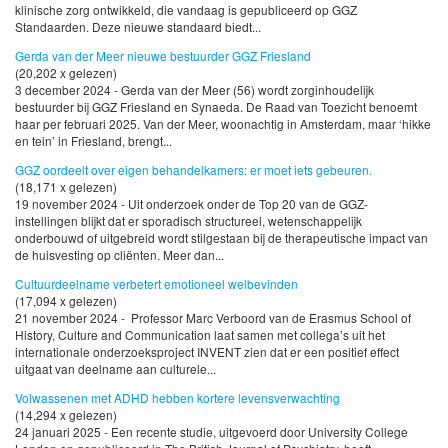
klinische zorg ontwikkeld, die vandaag is gepubliceerd op GGZ
Standaarden. Deze nieuwe standaard biedt...
Gerda van der Meer nieuwe bestuurder GGZ Friesland
(20,202 x gelezen)
3 december 2024 - Gerda van der Meer (56) wordt zorginhoudelijk
bestuurder bij GGZ Friesland en Synaeda. De Raad van Toezicht benoemt
haar per februari 2025. Van der Meer, woonachtig in Amsterdam, maar ‘hikke
en tein’ in Friesland, brengt...
GGZ oordeelt over eigen behandelkamers: er moet iets gebeuren.
(18,171 x gelezen)
19 november 2024 - Uit onderzoek onder de Top 20 van de GGZ-
instellingen blijkt dat er sporadisch structureel, wetenschappelijk
onderbouwd of uitgebreid wordt stilgestaan bij de therapeutische impact van
de huisvesting op cliënten. Meer dan...
Cultuurdeelname verbetert emotioneel welbevinden
(17,094 x gelezen)
21 november 2024 - Professor Marc Verboord van de Erasmus School of
History, Culture and Communication laat samen met collega’s uit het
internationale onderzoeksproject INVENT zien dat er een positief effect
uitgaat van deelname aan culturele...
Volwassenen met ADHD hebben kortere levensverwachting
(14,294 x gelezen)
24 januari 2025 - Een recente studie, uitgevoerd door University College