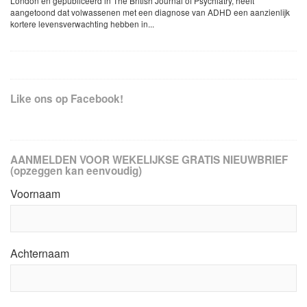
London en gepubliceerd in The British Journal of Psychiatry, heeft
aangetoond dat volwassenen met een diagnose van ADHD een aanzienlijk
kortere levensverwachting hebben in...
Like ons op Facebook!
AANMELDEN VOOR WEKELIJKSE GRATIS NIEUWBRIEF
(opzeggen kan eenvoudig)
Voornaam
Achternaam