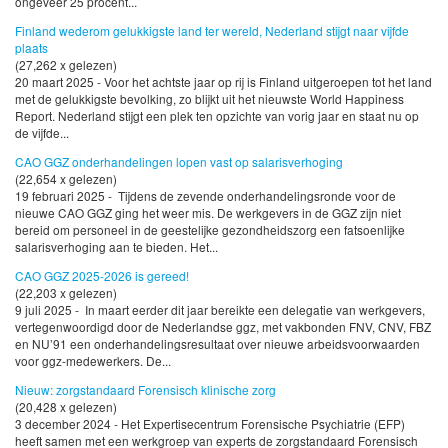
ongeveer 25 procent...
Finland wederom gelukkigste land ter wereld, Nederland stijgt naar vijfde
plaats
(27,262 x gelezen)
20 maart 2025 - Voor het achtste jaar op rij is Finland uitgeroepen tot het land
met de gelukkigste bevolking, zo blijkt uit het nieuwste World Happiness
Report. Nederland stijgt een plek ten opzichte van vorig jaar en staat nu op
de vijfde...
CAO GGZ onderhandelingen lopen vast op salarisverhoging
(22,654 x gelezen)
19 februari 2025 - Tijdens de zevende onderhandelingsronde voor de
nieuwe CAO GGZ ging het weer mis. De werkgevers in de GGZ zijn niet
bereid om personeel in de geestelijke gezondheidszorg een fatsoenlijke
salarisverhoging aan te bieden. Het...
CAO GGZ 2025-2026 is gereed!
(22,203 x gelezen)
9 juli 2025 - In maart eerder dit jaar bereikte een delegatie van werkgevers,
vertegenwoordigd door de Nederlandse ggz, met vakbonden FNV, CNV, FBZ
en NU’91 een onderhandelingsresultaat over nieuwe arbeidsvoorwaarden
voor ggz-medewerkers. De...
Nieuw: zorgstandaard Forensisch klinische zorg
(20,428 x gelezen)
3 december 2024 - Het Expertisecentrum Forensische Psychiatrie (EFP)
heeft samen met een werkgroep van experts de zorgstandaard Forensisch