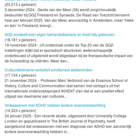
(20,213 x gelezen)
3 december 2024 - Gerda van der Meer (56) wordt zorginhoudelijk
bestuurder bij GGZ Friesland en Synaeda. De Raad van Toezicht benoemt
haar per februari 2025. Van der Meer, woonachtig in Amsterdam, maar ‘hikke
en tein’ in Friesland, brengt...
GGZ oordeelt over eigen behandelkamers: er moet iets gebeuren.
(18,181 x gelezen)
19 november 2024 - Uit onderzoek onder de Top 20 van de GGZ-
instellingen blijkt dat er sporadisch structureel, wetenschappelijk
onderbouwd of uitgebreid wordt stilgestaan bij de therapeutische impact van
de huisvesting op cliënten. Meer dan...
Cultuurdeelname verbetert emotioneel welbevinden
(17,104 x gelezen)
21 november 2024 - Professor Marc Verboord van de Erasmus School of
History, Culture and Communication laat samen met collega’s uit het
internationale onderzoeksproject INVENT zien dat er een positief effect
uitgaat van deelname aan culturele...
Volwassenen met ADHD hebben kortere levensverwachting
(14,323 x gelezen)
24 januari 2025 - Een recente studie, uitgevoerd door University College
London en gepubliceerd in The British Journal of Psychiatry, heeft
aangetoond dat volwassenen met een diagnose van ADHD een aanzienlijk
kortere levensverwachting hebben in...