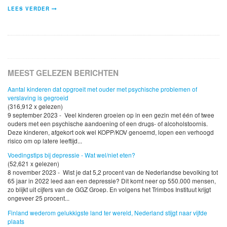
LEES VERDER
MEEST GELEZEN BERICHTEN
Aantal kinderen dat opgroeit met ouder met psychische problemen of
verslaving is gegroeid
(316,912 x gelezen)
9 september 2023 - Veel kinderen groeien op in een gezin met één of twee
ouders met een psychische aandoening of een drugs- of alcoholstoornis.
Deze kinderen, afgekort ook wel KOPP/KOV genoemd, lopen een verhoogd
risico om op latere leeftijd...
Voedingstips bij depressie - Wat wel/niet eten?
(52,621 x gelezen)
8 november 2023 - Wist je dat 5,2 procent van de Nederlandse bevolking tot
65 jaar in 2022 leed aan een depressie? Dit komt neer op 550.000 mensen,
zo blijkt uit cijfers van de GGZ Groep. En volgens het Trimbos Instituut krijgt
ongeveer 25 procent...
Finland wederom gelukkigste land ter wereld, Nederland stijgt naar vijfde
plaats