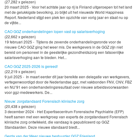
(27,282 x gelezen)
20 maart 2025 - Voor het achtste jaar op rij is Finland uitgeroepen tot het land
met de gelukkigste bevolking, zo blijkt uit het nieuwste World Happiness
Report. Nederland stijgt een plek ten opzichte van vorig jaar en staat nu op
de vijfde...
CAO GGZ onderhandelingen lopen vast op salarisverhoging
(22,662 x gelezen)
19 februari 2025 - Tijdens de zevende onderhandelingsronde voor de
nieuwe CAO GGZ ging het weer mis. De werkgevers in de GGZ zijn niet
bereid om personeel in de geestelijke gezondheidszorg een fatsoenlijke
salarisverhoging aan te bieden. Het...
CAO GGZ 2025-2026 is gereed!
(22,219 x gelezen)
9 juli 2025 - In maart eerder dit jaar bereikte een delegatie van werkgevers,
vertegenwoordigd door de Nederlandse ggz, met vakbonden FNV, CNV, FBZ
en NU’91 een onderhandelingsresultaat over nieuwe arbeidsvoorwaarden
voor ggz-medewerkers. De...
Nieuw: zorgstandaard Forensisch klinische zorg
(20,438 x gelezen)
3 december 2024 - Het Expertisecentrum Forensische Psychiatrie (EFP)
heeft samen met een werkgroep van experts de zorgstandaard Forensisch
klinische zorg ontwikkeld, die vandaag is gepubliceerd op GGZ
Standaarden. Deze nieuwe standaard biedt...
Gerda van der Meer nieuwe bestuurder GGZ Friesland