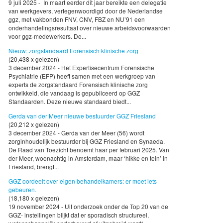
9 juli 2025 - In maart eerder dit jaar bereikte een delegatie
van werkgevers, vertegenwoordigd door de Nederlandse
ggz, met vakbonden FNV, CNV, FBZ en NU’91 een
onderhandelingsresultaat over nieuwe arbeidsvoorwaarden
voor ggz-medewerkers. De...
Nieuw: zorgstandaard Forensisch klinische zorg
(20,438 x gelezen)
3 december 2024 - Het Expertisecentrum Forensische
Psychiatrie (EFP) heeft samen met een werkgroep van
experts de zorgstandaard Forensisch klinische zorg
ontwikkeld, die vandaag is gepubliceerd op GGZ
Standaarden. Deze nieuwe standaard biedt...
Gerda van der Meer nieuwe bestuurder GGZ Friesland
(20,212 x gelezen)
3 december 2024 - Gerda van der Meer (56) wordt
zorginhoudelijk bestuurder bij GGZ Friesland en Synaeda.
De Raad van Toezicht benoemt haar per februari 2025. Van
der Meer, woonachtig in Amsterdam, maar ‘hikke en tein’ in
Friesland, brengt...
GGZ oordeelt over eigen behandelkamers: er moet iets
gebeuren.
(18,180 x gelezen)
19 november 2024 - Uit onderzoek onder de Top 20 van de
GGZ- instellingen blijkt dat er sporadisch structureel,