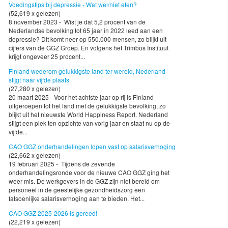
Voedingstips bij depressie - Wat wel/niet eten?
(52,619 x gelezen)
8 november 2023 - Wist je dat 5,2 procent van de
Nederlandse bevolking tot 65 jaar in 2022 leed aan een
depressie? Dit komt neer op 550.000 mensen, zo blijkt uit
cijfers van de GGZ Groep. En volgens het Trimbos Instituut
krijgt ongeveer 25 procent...
Finland wederom gelukkigste land ter wereld, Nederland
stijgt naar vijfde plaats
(27,280 x gelezen)
20 maart 2025 - Voor het achtste jaar op rij is Finland
uitgeroepen tot het land met de gelukkigste bevolking, zo
blijkt uit het nieuwste World Happiness Report. Nederland
stijgt een plek ten opzichte van vorig jaar en staat nu op de
vijfde...
CAO GGZ onderhandelingen lopen vast op salarisverhoging
(22,662 x gelezen)
19 februari 2025 - Tijdens de zevende
onderhandelingsronde voor de nieuwe CAO GGZ ging het
weer mis. De werkgevers in de GGZ zijn niet bereid om
personeel in de geestelijke gezondheidszorg een
fatsoenlijke salarisverhoging aan te bieden. Het...
CAO GGZ 2025-2026 is gereed!
(22,219 x gelezen)