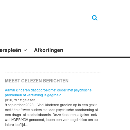
erapieën
Afkortingen
MEEST GELEZEN BERICHTEN
Aantal kinderen dat opgroeit met ouder met psychische
problemen of verslaving is gegroeid
(316,797 x gelezen)
9 september 2023 - Veel kinderen groeien op in een gezin
met één of twee ouders met een psychische aandoening of
een drugs- of alcoholstoornis. Deze kinderen, afgekort ook
wel KOPP/KOV genoemd, lopen een verhoogd risico om op
latere leeftijd...