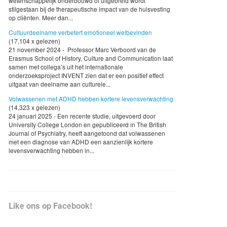
wetenschappelijk onderbouwd of uitgebreid wordt
stilgestaan bij de therapeutische impact van de huisvesting
op cliënten. Meer dan...
Cultuurdeelname verbetert emotioneel welbevinden
(17,104 x gelezen)
21 november 2024 - Professor Marc Verboord van de
Erasmus School of History, Culture and Communication laat
samen met collega’s uit het internationale
onderzoeksproject INVENT zien dat er een positief effect
uitgaat van deelname aan culturele...
Volwassenen met ADHD hebben kortere levensverwachting
(14,323 x gelezen)
24 januari 2025 - Een recente studie, uitgevoerd door
University College London en gepubliceerd in The British
Journal of Psychiatry, heeft aangetoond dat volwassenen
met een diagnose van ADHD een aanzienlijk kortere
levensverwachting hebben in...
Like ons op Facebook!