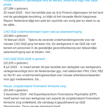
Finland wederom gelukkigste land ter wereld, Nederland stijgt naar vijfde
plaats
(27,284 x gelezen)
20 maart 2025 - Voor het achtste jaar op rij is Finland uitgeroepen tot het land
met de gelukkigste bevolking, zo blijkt uit het nieuwste World Happiness
Report. Nederland stijgt een plek ten opzichte van vorig jaar en staat nu op
de vijfde...
CAO GGZ onderhandelingen lopen vast op salarisverhoging
(22,664 x gelezen)
19 februari 2025 - Tijdens de zevende onderhandelingsronde voor de
nieuwe CAO GGZ ging het weer mis. De werkgevers in de GGZ zijn niet
bereid om personeel in de geestelijke gezondheidszorg een fatsoenlijke
salarisverhoging aan te bieden. Het...
CAO GGZ 2025-2026 is gereed!
(22,225 x gelezen)
9 juli 2025 - In maart eerder dit jaar bereikte een delegatie van werkgevers,
vertegenwoordigd door de Nederlandse ggz, met vakbonden FNV, CNV, FBZ
en NU’91 een onderhandelingsresultaat over nieuwe arbeidsvoorwaarden
voor ggz-medewerkers. De...
Nieuw: zorgstandaard Forensisch klinische zorg
(20,443 x gelezen)
3 december 2024 - Het Expertisecentrum Forensische Psychiatrie (EFP)
heeft samen met een werkgroep van experts de zorgstandaard Forensisch
klinische zorg ontwikkeld, die vandaag is gepubliceerd op GGZ
Standaarden. Deze nieuwe standaard biedt...