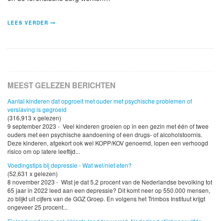
LEES VERDER
MEEST GELEZEN BERICHTEN
Aantal kinderen dat opgroeit met ouder met psychische problemen of
verslaving is gegroeid
(316,913 x gelezen)
9 september 2023 - Veel kinderen groeien op in een gezin met één of twee
ouders met een psychische aandoening of een drugs- of alcoholstoornis.
Deze kinderen, afgekort ook wel KOPP/KOV genoemd, lopen een verhoogd
risico om op latere leeftijd...
Voedingstips bij depressie - Wat wel/niet eten?
(52,631 x gelezen)
8 november 2023 - Wist je dat 5,2 procent van de Nederlandse bevolking tot
65 jaar in 2022 leed aan een depressie? Dit komt neer op 550.000 mensen,
zo blijkt uit cijfers van de GGZ Groep. En volgens het Trimbos Instituut krijgt
ongeveer 25 procent...