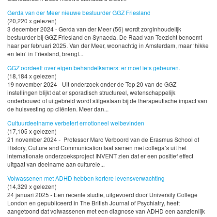
Gerda van der Meer nieuwe bestuurder GGZ Friesland
(20,220 x gelezen)
3 december 2024 - Gerda van der Meer (56) wordt zorginhoudelijk
bestuurder bij GGZ Friesland en Synaeda. De Raad van Toezicht benoemt
haar per februari 2025. Van der Meer, woonachtig in Amsterdam, maar ‘hikke
en tein’ in Friesland, brengt...
GGZ oordeelt over eigen behandelkamers: er moet iets gebeuren.
(18,184 x gelezen)
19 november 2024 - Uit onderzoek onder de Top 20 van de GGZ-
instellingen blijkt dat er sporadisch structureel, wetenschappelijk
onderbouwd of uitgebreid wordt stilgestaan bij de therapeutische impact van
de huisvesting op cliënten. Meer dan...
Cultuurdeelname verbetert emotioneel welbevinden
(17,105 x gelezen)
21 november 2024 - Professor Marc Verboord van de Erasmus School of
History, Culture and Communication laat samen met collega’s uit het
internationale onderzoeksproject INVENT zien dat er een positief effect
uitgaat van deelname aan culturele...
Volwassenen met ADHD hebben kortere levensverwachting
(14,329 x gelezen)
24 januari 2025 - Een recente studie, uitgevoerd door University College
London en gepubliceerd in The British Journal of Psychiatry, heeft
aangetoond dat volwassenen met een diagnose van ADHD een aanzienlijk