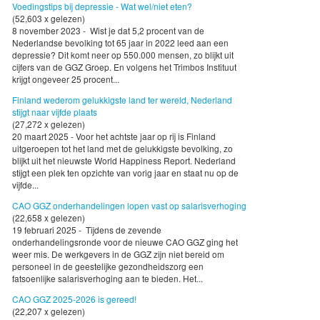
Voedingstips bij depressie - Wat wel/niet eten?
(52,603 x gelezen)
8 november 2023 - Wist je dat 5,2 procent van de
Nederlandse bevolking tot 65 jaar in 2022 leed aan een
depressie? Dit komt neer op 550.000 mensen, zo blijkt uit
cijfers van de GGZ Groep. En volgens het Trimbos Instituut
krijgt ongeveer 25 procent...
Finland wederom gelukkigste land ter wereld, Nederland
stijgt naar vijfde plaats
(27,272 x gelezen)
20 maart 2025 - Voor het achtste jaar op rij is Finland
uitgeroepen tot het land met de gelukkigste bevolking, zo
blijkt uit het nieuwste World Happiness Report. Nederland
stijgt een plek ten opzichte van vorig jaar en staat nu op de
vijfde...
CAO GGZ onderhandelingen lopen vast op salarisverhoging
(22,658 x gelezen)
19 februari 2025 - Tijdens de zevende
onderhandelingsronde voor de nieuwe CAO GGZ ging het
weer mis. De werkgevers in de GGZ zijn niet bereid om
personeel in de geestelijke gezondheidszorg een
fatsoenlijke salarisverhoging aan te bieden. Het...
CAO GGZ 2025-2026 is gereed!
(22,207 x gelezen)