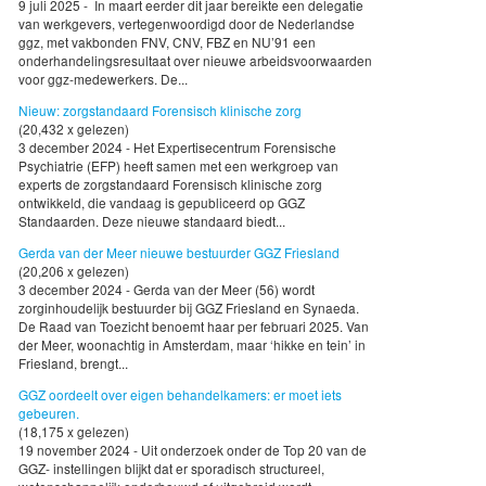
9 juli 2025 - In maart eerder dit jaar bereikte een delegatie
van werkgevers, vertegenwoordigd door de Nederlandse
ggz, met vakbonden FNV, CNV, FBZ en NU’91 een
onderhandelingsresultaat over nieuwe arbeidsvoorwaarden
voor ggz-medewerkers. De...
Nieuw: zorgstandaard Forensisch klinische zorg
(20,432 x gelezen)
3 december 2024 - Het Expertisecentrum Forensische
Psychiatrie (EFP) heeft samen met een werkgroep van
experts de zorgstandaard Forensisch klinische zorg
ontwikkeld, die vandaag is gepubliceerd op GGZ
Standaarden. Deze nieuwe standaard biedt...
Gerda van der Meer nieuwe bestuurder GGZ Friesland
(20,206 x gelezen)
3 december 2024 - Gerda van der Meer (56) wordt
zorginhoudelijk bestuurder bij GGZ Friesland en Synaeda.
De Raad van Toezicht benoemt haar per februari 2025. Van
der Meer, woonachtig in Amsterdam, maar ‘hikke en tein’ in
Friesland, brengt...
GGZ oordeelt over eigen behandelkamers: er moet iets
gebeuren.
(18,175 x gelezen)
19 november 2024 - Uit onderzoek onder de Top 20 van de
GGZ- instellingen blijkt dat er sporadisch structureel,