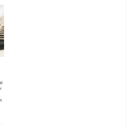
at
r
en