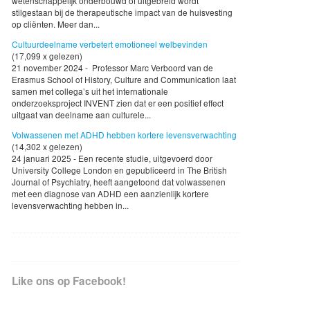
wetenschappelijk onderbouwd of uitgebreid wordt
stilgestaan bij de therapeutische impact van de huisvesting
op cliënten. Meer dan...
Cultuurdeelname verbetert emotioneel welbevinden
(17,099 x gelezen)
21 november 2024 - Professor Marc Verboord van de
Erasmus School of History, Culture and Communication laat
samen met collega’s uit het internationale
onderzoeksproject INVENT zien dat er een positief effect
uitgaat van deelname aan culturele...
Volwassenen met ADHD hebben kortere levensverwachting
(14,302 x gelezen)
24 januari 2025 - Een recente studie, uitgevoerd door
University College London en gepubliceerd in The British
Journal of Psychiatry, heeft aangetoond dat volwassenen
met een diagnose van ADHD een aanzienlijk kortere
levensverwachting hebben in...
Like ons op Facebook!