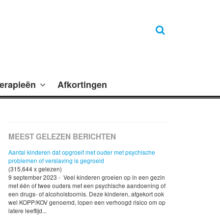
erapieën
Afkortingen
MEEST GELEZEN BERICHTEN
Aantal kinderen dat opgroeit met ouder met psychische
problemen of verslaving is gegroeid
(315,644 x gelezen)
9 september 2023 - Veel kinderen groeien op in een gezin
met één of twee ouders met een psychische aandoening of
een drugs- of alcoholstoornis. Deze kinderen, afgekort ook
wel KOPP/KOV genoemd, lopen een verhoogd risico om op
latere leeftijd...