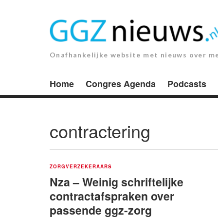
Ga
naar
de
inhoud.
Onafhankelijke website met nieuws over m
Home
Congres Agenda
Podcasts
contractering
ZORGVERZEKERAARS
Nza – Weinig schriftelijke
contractafspraken over
passende ggz-zorg