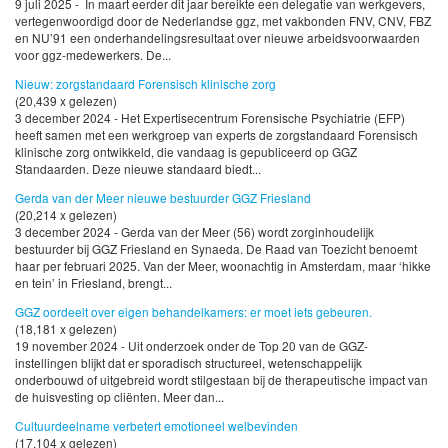
9 juli 2025 - In maart eerder dit jaar bereikte een delegatie van werkgevers,
vertegenwoordigd door de Nederlandse ggz, met vakbonden FNV, CNV, FBZ
en NU’91 een onderhandelingsresultaat over nieuwe arbeidsvoorwaarden
voor ggz-medewerkers. De...
Nieuw: zorgstandaard Forensisch klinische zorg
(20,439 x gelezen)
3 december 2024 - Het Expertisecentrum Forensische Psychiatrie (EFP)
heeft samen met een werkgroep van experts de zorgstandaard Forensisch
klinische zorg ontwikkeld, die vandaag is gepubliceerd op GGZ
Standaarden. Deze nieuwe standaard biedt...
Gerda van der Meer nieuwe bestuurder GGZ Friesland
(20,214 x gelezen)
3 december 2024 - Gerda van der Meer (56) wordt zorginhoudelijk
bestuurder bij GGZ Friesland en Synaeda. De Raad van Toezicht benoemt
haar per februari 2025. Van der Meer, woonachtig in Amsterdam, maar ‘hikke
en tein’ in Friesland, brengt...
GGZ oordeelt over eigen behandelkamers: er moet iets gebeuren.
(18,181 x gelezen)
19 november 2024 - Uit onderzoek onder de Top 20 van de GGZ-
instellingen blijkt dat er sporadisch structureel, wetenschappelijk
onderbouwd of uitgebreid wordt stilgestaan bij de therapeutische impact van
de huisvesting op cliënten. Meer dan...
Cultuurdeelname verbetert emotioneel welbevinden
(17,104 x gelezen)