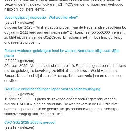
Deze kinderen, afgekort ook wel KOPP/KOV genoemd, lopen een verhoogd
risico om op latere leeftijd...
Voedingstips bij depressie - Wat wel/niet eten?
(52,621 x gelezen)
8 november 2023 - Wist je dat 5,2 procent van de Nederlandse bevolking tot
65 jaar in 2022 leed aan een depressie? Dit komt neer op 550.000 mensen,
zo blijkt uit cijfers van de GGZ Groep. En volgens het Trimbos Instituut krijgt
ongeveer 25 procent...
Finland wederom gelukkigste land ter wereld, Nederland stijgt naar vijfde
plaats
(27,282 x gelezen)
20 maart 2025 - Voor het achtste jaar op rij is Finland uitgeroepen tot het land
met de gelukkigste bevolking, zo blijkt uit het nieuwste World Happiness
Report. Nederland stijgt een plek ten opzichte van vorig jaar en staat nu op
de vijfde...
CAO GGZ onderhandelingen lopen vast op salarisverhoging
(22,662 x gelezen)
19 februari 2025 - Tijdens de zevende onderhandelingsronde voor de
nieuwe CAO GGZ ging het weer mis. De werkgevers in de GGZ zijn niet
bereid om personeel in de geestelijke gezondheidszorg een fatsoenlijke
salarisverhoging aan te bieden. Het...
CAO GGZ 2025-2026 is gereed!
(22,219 x gelezen)