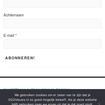
Achternaam
E-mail
*
Over GGZNieuws.nl
•
Privacy statement
•
Disclaimer
We gebruiken cookies om er zeker van te zijn dat je
GGZnieuws.nl zo goed mogelijk beleeft. Als je deze website
blijft gebruiken gaan we ervan uit dat je dat goed vindt.