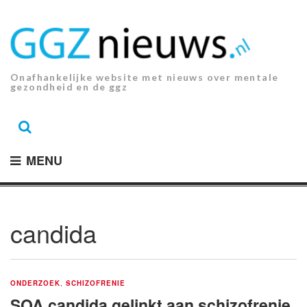
Ga
naar
de
inhoud.
Onafhankelijke website met nieuws over mentale
gezondheid en de ggz
MENU
candida
ONDERZOEK
,
SCHIZOFRENIE
SOA candida gelinkt aan schizofrenie