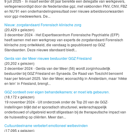
9 juli 2025 - In maart eerder dit jaar bereikte een delegatie van werkgevers,
vertegenwoordigd door de Nederlandse ggz, met vakbonden FNV, CNV, FBZ
en NU’91 een onderhandelingsresultaat over nieuwe arbeidsvoorwaarden
voor ggz-medewerkers. De...
Nieuw: zorgstandaard Forensisch klinische zorg
(20,429 x gelezen)
3 december 2024 - Het Expertisecentrum Forensische Psychiatrie (EFP)
heeft samen met een werkgroep van experts de zorgstandaard Forensisch
klinische zorg ontwikkeld, die vandaag is gepubliceerd op GGZ
Standaarden. Deze nieuwe standaard biedt...
Gerda van der Meer nieuwe bestuurder GGZ Friesland
(20,202 x gelezen)
3 december 2024 - Gerda van der Meer (56) wordt zorginhoudelijk
bestuurder bij GGZ Friesland en Synaeda. De Raad van Toezicht benoemt
haar per februari 2025. Van der Meer, woonachtig in Amsterdam, maar ‘hikke
en tein’ in Friesland, brengt...
GGZ oordeelt over eigen behandelkamers: er moet iets gebeuren.
(18,172 x gelezen)
19 november 2024 - Uit onderzoek onder de Top 20 van de GGZ-
instellingen blijkt dat er sporadisch structureel, wetenschappelijk
onderbouwd of uitgebreid wordt stilgestaan bij de therapeutische impact van
de huisvesting op cliënten. Meer dan...
Cultuurdeelname verbetert emotioneel welbevinden
(17,095 x gelezen)