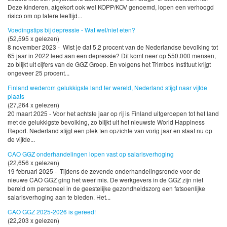
Deze kinderen, afgekort ook wel KOPP/KOV genoemd, lopen een verhoogd
risico om op latere leeftijd...
Voedingstips bij depressie - Wat wel/niet eten?
(52,595 x gelezen)
8 november 2023 - Wist je dat 5,2 procent van de Nederlandse bevolking tot
65 jaar in 2022 leed aan een depressie? Dit komt neer op 550.000 mensen,
zo blijkt uit cijfers van de GGZ Groep. En volgens het Trimbos Instituut krijgt
ongeveer 25 procent...
Finland wederom gelukkigste land ter wereld, Nederland stijgt naar vijfde
plaats
(27,264 x gelezen)
20 maart 2025 - Voor het achtste jaar op rij is Finland uitgeroepen tot het land
met de gelukkigste bevolking, zo blijkt uit het nieuwste World Happiness
Report. Nederland stijgt een plek ten opzichte van vorig jaar en staat nu op
de vijfde...
CAO GGZ onderhandelingen lopen vast op salarisverhoging
(22,656 x gelezen)
19 februari 2025 - Tijdens de zevende onderhandelingsronde voor de
nieuwe CAO GGZ ging het weer mis. De werkgevers in de GGZ zijn niet
bereid om personeel in de geestelijke gezondheidszorg een fatsoenlijke
salarisverhoging aan te bieden. Het...
CAO GGZ 2025-2026 is gereed!
(22,203 x gelezen)