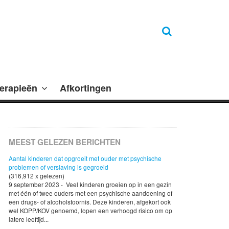
erapieën
Afkortingen
MEEST GELEZEN BERICHTEN
Aantal kinderen dat opgroeit met ouder met psychische
problemen of verslaving is gegroeid
(316,912 x gelezen)
9 september 2023 - Veel kinderen groeien op in een gezin
met één of twee ouders met een psychische aandoening of
een drugs- of alcoholstoornis. Deze kinderen, afgekort ook
wel KOPP/KOV genoemd, lopen een verhoogd risico om op
latere leeftijd...