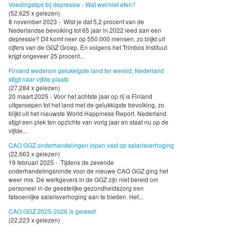
Voedingstips bij depressie - Wat wel/niet eten?
(52,625 x gelezen)
8 november 2023 - Wist je dat 5,2 procent van de
Nederlandse bevolking tot 65 jaar in 2022 leed aan een
depressie? Dit komt neer op 550.000 mensen, zo blijkt uit
cijfers van de GGZ Groep. En volgens het Trimbos Instituut
krijgt ongeveer 25 procent...
Finland wederom gelukkigste land ter wereld, Nederland
stijgt naar vijfde plaats
(27,284 x gelezen)
20 maart 2025 - Voor het achtste jaar op rij is Finland
uitgeroepen tot het land met de gelukkigste bevolking, zo
blijkt uit het nieuwste World Happiness Report. Nederland
stijgt een plek ten opzichte van vorig jaar en staat nu op de
vijfde...
CAO GGZ onderhandelingen lopen vast op salarisverhoging
(22,663 x gelezen)
19 februari 2025 - Tijdens de zevende
onderhandelingsronde voor de nieuwe CAO GGZ ging het
weer mis. De werkgevers in de GGZ zijn niet bereid om
personeel in de geestelijke gezondheidszorg een
fatsoenlijke salarisverhoging aan te bieden. Het...
CAO GGZ 2025-2026 is gereed!
(22,223 x gelezen)