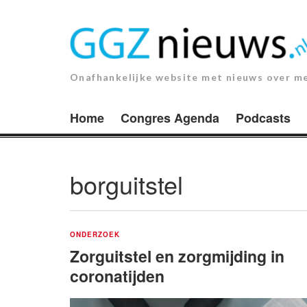
Ga
naar
de
inhoud.
Onafhankelijke website met nieuws over m
Home
Congres Agenda
Podcasts
borguitstel
ONDERZOEK
Zorguitstel en zorgmijding in
coronatijden