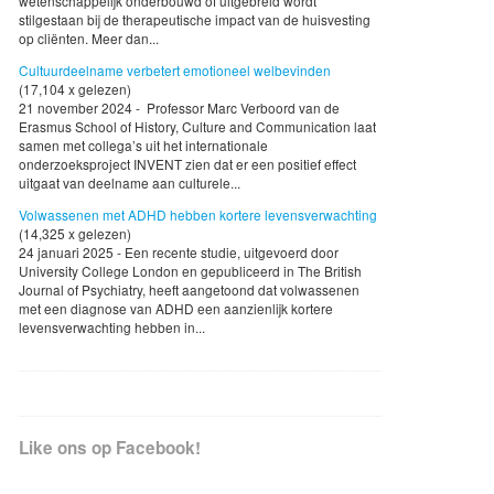
wetenschappelijk onderbouwd of uitgebreid wordt
stilgestaan bij de therapeutische impact van de huisvesting
op cliënten. Meer dan...
Cultuurdeelname verbetert emotioneel welbevinden
(17,104 x gelezen)
21 november 2024 - Professor Marc Verboord van de
Erasmus School of History, Culture and Communication laat
samen met collega’s uit het internationale
onderzoeksproject INVENT zien dat er een positief effect
uitgaat van deelname aan culturele...
Volwassenen met ADHD hebben kortere levensverwachting
(14,325 x gelezen)
24 januari 2025 - Een recente studie, uitgevoerd door
University College London en gepubliceerd in The British
Journal of Psychiatry, heeft aangetoond dat volwassenen
met een diagnose van ADHD een aanzienlijk kortere
levensverwachting hebben in...
Like ons op Facebook!