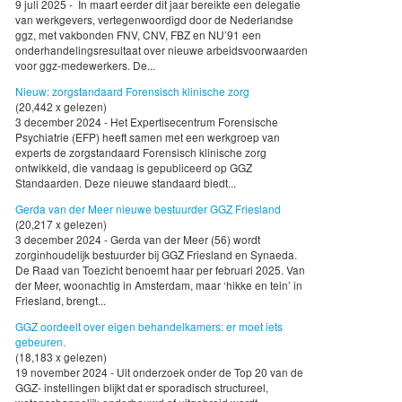
9 juli 2025 - In maart eerder dit jaar bereikte een delegatie
van werkgevers, vertegenwoordigd door de Nederlandse
ggz, met vakbonden FNV, CNV, FBZ en NU’91 een
onderhandelingsresultaat over nieuwe arbeidsvoorwaarden
voor ggz-medewerkers. De...
Nieuw: zorgstandaard Forensisch klinische zorg
(20,442 x gelezen)
3 december 2024 - Het Expertisecentrum Forensische
Psychiatrie (EFP) heeft samen met een werkgroep van
experts de zorgstandaard Forensisch klinische zorg
ontwikkeld, die vandaag is gepubliceerd op GGZ
Standaarden. Deze nieuwe standaard biedt...
Gerda van der Meer nieuwe bestuurder GGZ Friesland
(20,217 x gelezen)
3 december 2024 - Gerda van der Meer (56) wordt
zorginhoudelijk bestuurder bij GGZ Friesland en Synaeda.
De Raad van Toezicht benoemt haar per februari 2025. Van
der Meer, woonachtig in Amsterdam, maar ‘hikke en tein’ in
Friesland, brengt...
GGZ oordeelt over eigen behandelkamers: er moet iets
gebeuren.
(18,183 x gelezen)
19 november 2024 - Uit onderzoek onder de Top 20 van de
GGZ- instellingen blijkt dat er sporadisch structureel,