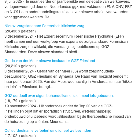
9 juli 2025 - In maart eerder dit jaar bereikte een delegatie van werkgevers,
vertegenwoordigd door de Nederlandse ggz, met vakbonden FNV, CNV, FBZ
en NU’91 een onderhandelingsresultaat over nieuwe arbeidsvoorwaarden
voor ggz-medewerkers. De...
Nieuw: zorgstandaard Forensisch klinische zorg
(20,436 x gelezen)
3 december 2024 - Het Expertisecentrum Forensische Psychiatrie (EFP)
heeft samen met een werkgroep van experts de zorgstandaard Forensisch
klinische zorg ontwikkeld, die vandaag is gepubliceerd op GGZ
Standaarden. Deze nieuwe standaard biedt...
Gerda van der Meer nieuwe bestuurder GGZ Friesland
(20,210 x gelezen)
3 december 2024 - Gerda van der Meer (56) wordt zorginhoudelijk
bestuurder bij GGZ Friesland en Synaeda. De Raad van Toezicht benoemt
haar per februari 2025. Van der Meer, woonachtig in Amsterdam, maar ‘hikke
en tein’ in Friesland, brengt...
GGZ oordeelt over eigen behandelkamers: er moet iets gebeuren.
(18,179 x gelezen)
19 november 2024 - Uit onderzoek onder de Top 20 van de GGZ-
instellingen blijkt dat er sporadisch structureel, wetenschappelijk
onderbouwd of uitgebreid wordt stilgestaan bij de therapeutische impact van
de huisvesting op cliënten. Meer dan...
Cultuurdeelname verbetert emotioneel welbevinden
(17,102 x gelezen)