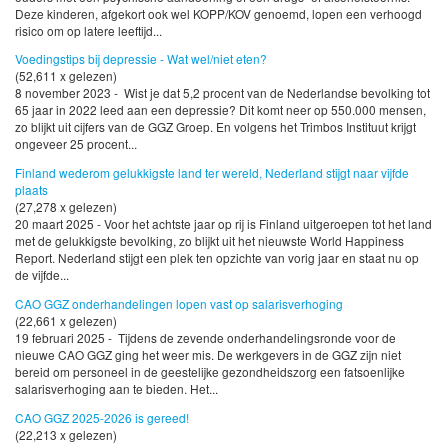
Deze kinderen, afgekort ook wel KOPP/KOV genoemd, lopen een verhoogd
risico om op latere leeftijd...
Voedingstips bij depressie - Wat wel/niet eten?
(52,611 x gelezen)
8 november 2023 - Wist je dat 5,2 procent van de Nederlandse bevolking tot
65 jaar in 2022 leed aan een depressie? Dit komt neer op 550.000 mensen,
zo blijkt uit cijfers van de GGZ Groep. En volgens het Trimbos Instituut krijgt
ongeveer 25 procent...
Finland wederom gelukkigste land ter wereld, Nederland stijgt naar vijfde
plaats
(27,278 x gelezen)
20 maart 2025 - Voor het achtste jaar op rij is Finland uitgeroepen tot het land
met de gelukkigste bevolking, zo blijkt uit het nieuwste World Happiness
Report. Nederland stijgt een plek ten opzichte van vorig jaar en staat nu op
de vijfde...
CAO GGZ onderhandelingen lopen vast op salarisverhoging
(22,661 x gelezen)
19 februari 2025 - Tijdens de zevende onderhandelingsronde voor de
nieuwe CAO GGZ ging het weer mis. De werkgevers in de GGZ zijn niet
bereid om personeel in de geestelijke gezondheidszorg een fatsoenlijke
salarisverhoging aan te bieden. Het...
CAO GGZ 2025-2026 is gereed!
(22,213 x gelezen)