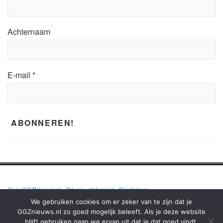
Achternaam
E-mail
*
Over GGZNieuws.nl
•
Privacy statement
•
Disclaimer
We gebruiken cookies om er zeker van te zijn dat je
GGZnieuws.nl zo goed mogelijk beleeft. Als je deze website
blijft gebruiken gaan we ervan uit dat je dat goed vindt.