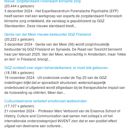
Nieuw: zorgstandaard Forensisch klinische zorg
(20,444 x gelezen)
3 december 2024 - Het Expertisecentrum Forensische Psychiatrie (EFP)
heeft samen met een werkgroep van experts de zorgstandaard Forensisch
klinische zorg ontwikkeld, die vandaag is gepubliceerd op GGZ
Standaarden. Deze nieuwe standaard biedt...
Gerda van der Meer nieuwe bestuurder GGZ Friesland
(20,222 x gelezen)
3 december 2024 - Gerda van der Meer (56) wordt zorginhoudelijk
bestuurder bij GGZ Friesland en Synaeda. De Raad van Toezicht benoemt
haar per februari 2025. Van der Meer, woonachtig in Amsterdam, maar ‘hikke
en tein’ in Friesland, brengt...
GGZ oordeelt over eigen behandelkamers: er moet iets gebeuren.
(18,186 x gelezen)
19 november 2024 - Uit onderzoek onder de Top 20 van de GGZ-
instellingen blijkt dat er sporadisch structureel, wetenschappelijk
onderbouwd of uitgebreid wordt stilgestaan bij de therapeutische impact van
de huisvesting op cliënten. Meer dan...
Cultuurdeelname verbetert emotioneel welbevinden
(17,107 x gelezen)
21 november 2024 - Professor Marc Verboord van de Erasmus School of
History, Culture and Communication laat samen met collega’s uit het
internationale onderzoeksproject INVENT zien dat er een positief effect
uitgaat van deelname aan culturele...