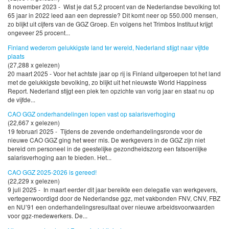
8 november 2023 - Wist je dat 5,2 procent van de Nederlandse bevolking tot
65 jaar in 2022 leed aan een depressie? Dit komt neer op 550.000 mensen,
zo blijkt uit cijfers van de GGZ Groep. En volgens het Trimbos Instituut krijgt
ongeveer 25 procent...
Finland wederom gelukkigste land ter wereld, Nederland stijgt naar vijfde
plaats
(27,288 x gelezen)
20 maart 2025 - Voor het achtste jaar op rij is Finland uitgeroepen tot het land
met de gelukkigste bevolking, zo blijkt uit het nieuwste World Happiness
Report. Nederland stijgt een plek ten opzichte van vorig jaar en staat nu op
de vijfde...
CAO GGZ onderhandelingen lopen vast op salarisverhoging
(22,667 x gelezen)
19 februari 2025 - Tijdens de zevende onderhandelingsronde voor de
nieuwe CAO GGZ ging het weer mis. De werkgevers in de GGZ zijn niet
bereid om personeel in de geestelijke gezondheidszorg een fatsoenlijke
salarisverhoging aan te bieden. Het...
CAO GGZ 2025-2026 is gereed!
(22,229 x gelezen)
9 juli 2025 - In maart eerder dit jaar bereikte een delegatie van werkgevers,
vertegenwoordigd door de Nederlandse ggz, met vakbonden FNV, CNV, FBZ
en NU’91 een onderhandelingsresultaat over nieuwe arbeidsvoorwaarden
voor ggz-medewerkers. De...