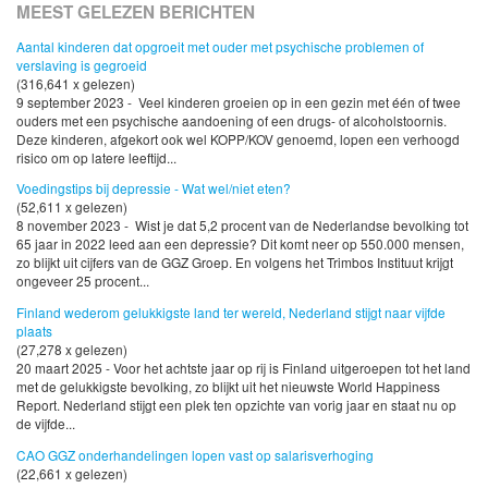
MEEST GELEZEN BERICHTEN
Aantal kinderen dat opgroeit met ouder met psychische problemen of
verslaving is gegroeid
(316,641 x gelezen)
9 september 2023 - Veel kinderen groeien op in een gezin met één of twee
ouders met een psychische aandoening of een drugs- of alcoholstoornis.
Deze kinderen, afgekort ook wel KOPP/KOV genoemd, lopen een verhoogd
risico om op latere leeftijd...
Voedingstips bij depressie - Wat wel/niet eten?
(52,611 x gelezen)
8 november 2023 - Wist je dat 5,2 procent van de Nederlandse bevolking tot
65 jaar in 2022 leed aan een depressie? Dit komt neer op 550.000 mensen,
zo blijkt uit cijfers van de GGZ Groep. En volgens het Trimbos Instituut krijgt
ongeveer 25 procent...
Finland wederom gelukkigste land ter wereld, Nederland stijgt naar vijfde
plaats
(27,278 x gelezen)
20 maart 2025 - Voor het achtste jaar op rij is Finland uitgeroepen tot het land
met de gelukkigste bevolking, zo blijkt uit het nieuwste World Happiness
Report. Nederland stijgt een plek ten opzichte van vorig jaar en staat nu op
de vijfde...
CAO GGZ onderhandelingen lopen vast op salarisverhoging
(22,661 x gelezen)