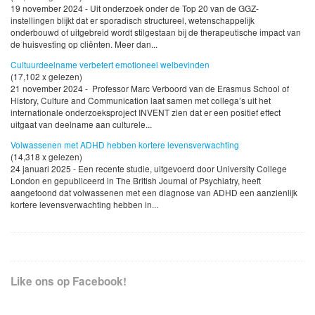
19 november 2024 - Uit onderzoek onder de Top 20 van de GGZ-
instellingen blijkt dat er sporadisch structureel, wetenschappelijk
onderbouwd of uitgebreid wordt stilgestaan bij de therapeutische impact van
de huisvesting op cliënten. Meer dan...
Cultuurdeelname verbetert emotioneel welbevinden
(17,102 x gelezen)
21 november 2024 - Professor Marc Verboord van de Erasmus School of
History, Culture and Communication laat samen met collega’s uit het
internationale onderzoeksproject INVENT zien dat er een positief effect
uitgaat van deelname aan culturele...
Volwassenen met ADHD hebben kortere levensverwachting
(14,318 x gelezen)
24 januari 2025 - Een recente studie, uitgevoerd door University College
London en gepubliceerd in The British Journal of Psychiatry, heeft
aangetoond dat volwassenen met een diagnose van ADHD een aanzienlijk
kortere levensverwachting hebben in...
Like ons op Facebook!