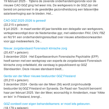
19 februari 2025 - Tijdens de zevende onderhandelingsronde voor de
nieuwe CAO GGZ ging het weer mis. De werkgevers in de GGZ zijn niet
bereid om personeel in de geestelijke gezondheidszorg een fatsoenlijke
salarisverhoging aan te bieden. Het...
CAO GGZ 2025-2026 is gereed!
(22,215 x gelezen)
9 juli 2025 - In maart eerder dit jaar bereikte een delegatie van werkgevers,
vertegenwoordigd door de Nederlandse ggz, met vakbonden FNV, CNV, FBZ
en NU’91 een onderhandelingsresultaat over nieuwe arbeidsvoorwaarden
voor ggz-medewerkers. De...
Nieuw: zorgstandaard Forensisch klinische zorg
(20,437 x gelezen)
3 december 2024 - Het Expertisecentrum Forensische Psychiatrie (EFP)
heeft samen met een werkgroep van experts de zorgstandaard Forensisch
klinische zorg ontwikkeld, die vandaag is gepubliceerd op GGZ
Standaarden. Deze nieuwe standaard biedt...
Gerda van der Meer nieuwe bestuurder GGZ Friesland
(20,210 x gelezen)
3 december 2024 - Gerda van der Meer (56) wordt zorginhoudelijk
bestuurder bij GGZ Friesland en Synaeda. De Raad van Toezicht benoemt
haar per februari 2025. Van der Meer, woonachtig in Amsterdam, maar ‘hikke
en tein’ in Friesland, brengt...
GGZ oordeelt over eigen behandelkamers: er moet iets gebeuren.
(18,179 x gelezen)