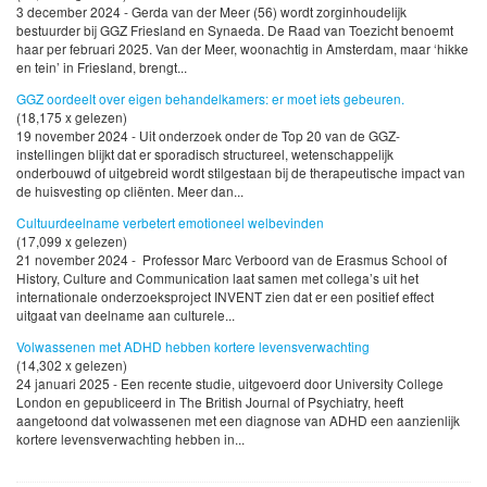
3 december 2024 - Gerda van der Meer (56) wordt zorginhoudelijk
bestuurder bij GGZ Friesland en Synaeda. De Raad van Toezicht benoemt
haar per februari 2025. Van der Meer, woonachtig in Amsterdam, maar ‘hikke
en tein’ in Friesland, brengt...
GGZ oordeelt over eigen behandelkamers: er moet iets gebeuren.
(18,175 x gelezen)
19 november 2024 - Uit onderzoek onder de Top 20 van de GGZ-
instellingen blijkt dat er sporadisch structureel, wetenschappelijk
onderbouwd of uitgebreid wordt stilgestaan bij de therapeutische impact van
de huisvesting op cliënten. Meer dan...
Cultuurdeelname verbetert emotioneel welbevinden
(17,099 x gelezen)
21 november 2024 - Professor Marc Verboord van de Erasmus School of
History, Culture and Communication laat samen met collega’s uit het
internationale onderzoeksproject INVENT zien dat er een positief effect
uitgaat van deelname aan culturele...
Volwassenen met ADHD hebben kortere levensverwachting
(14,302 x gelezen)
24 januari 2025 - Een recente studie, uitgevoerd door University College
London en gepubliceerd in The British Journal of Psychiatry, heeft
aangetoond dat volwassenen met een diagnose van ADHD een aanzienlijk
kortere levensverwachting hebben in...