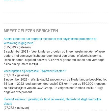
MEEST GELEZEN BERICHTEN
Aantal kinderen dat opgroeit met ouder met psychische problemen of
verslaving is gegroeid
(315,583 x gelezen)
9 september 2023 - Veel kinderen groeien op in een gezin met één of twee
ouders met een psychische aandoening of een drugs- of alcoholstoornis.
Deze kinderen, afgekort ook wel KOPP/KOV genoemd, lopen een verhoogd
risico om op latere leeftijd...
Voedingstips bij depressie - Wat wel/niet eten?
(52,603 x gelezen)
8 november 2023 - Wist je dat 5,2 procent van de Nederlandse bevolking tot
65 jaar in 2022 leed aan een depressie? Dit komt neer op 550.000 mensen,
zo blijkt uit cijfers van de GGZ Groep. En volgens het Trimbos Instituut krijgt
ongeveer 25 procent...
Finland wederom gelukkigste land ter wereld, Nederland stijgt naar vijfde
plaats
(27,272 x gelezen)