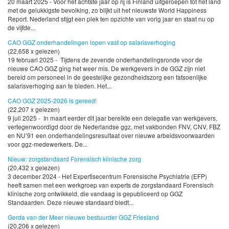
20 maart 2025 - Voor het achtste jaar op rij is Finland uitgeroepen tot het land
met de gelukkigste bevolking, zo blijkt uit het nieuwste World Happiness
Report. Nederland stijgt een plek ten opzichte van vorig jaar en staat nu op
de vijfde...
CAO GGZ onderhandelingen lopen vast op salarisverhoging
(22,658 x gelezen)
19 februari 2025 - Tijdens de zevende onderhandelingsronde voor de
nieuwe CAO GGZ ging het weer mis. De werkgevers in de GGZ zijn niet
bereid om personeel in de geestelijke gezondheidszorg een fatsoenlijke
salarisverhoging aan te bieden. Het...
CAO GGZ 2025-2026 is gereed!
(22,207 x gelezen)
9 juli 2025 - In maart eerder dit jaar bereikte een delegatie van werkgevers,
vertegenwoordigd door de Nederlandse ggz, met vakbonden FNV, CNV, FBZ
en NU’91 een onderhandelingsresultaat over nieuwe arbeidsvoorwaarden
voor ggz-medewerkers. De...
Nieuw: zorgstandaard Forensisch klinische zorg
(20,432 x gelezen)
3 december 2024 - Het Expertisecentrum Forensische Psychiatrie (EFP)
heeft samen met een werkgroep van experts de zorgstandaard Forensisch
klinische zorg ontwikkeld, die vandaag is gepubliceerd op GGZ
Standaarden. Deze nieuwe standaard biedt...
Gerda van der Meer nieuwe bestuurder GGZ Friesland
(20,206 x gelezen)