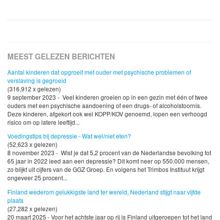
MEEST GELEZEN BERICHTEN
Aantal kinderen dat opgroeit met ouder met psychische problemen of
verslaving is gegroeid
(316,912 x gelezen)
9 september 2023 - Veel kinderen groeien op in een gezin met één of twee
ouders met een psychische aandoening of een drugs- of alcoholstoornis.
Deze kinderen, afgekort ook wel KOPP/KOV genoemd, lopen een verhoogd
risico om op latere leeftijd...
Voedingstips bij depressie - Wat wel/niet eten?
(52,623 x gelezen)
8 november 2023 - Wist je dat 5,2 procent van de Nederlandse bevolking tot
65 jaar in 2022 leed aan een depressie? Dit komt neer op 550.000 mensen,
zo blijkt uit cijfers van de GGZ Groep. En volgens het Trimbos Instituut krijgt
ongeveer 25 procent...
Finland wederom gelukkigste land ter wereld, Nederland stijgt naar vijfde
plaats
(27,282 x gelezen)
20 maart 2025 - Voor het achtste jaar op rij is Finland uitgeroepen tot het land