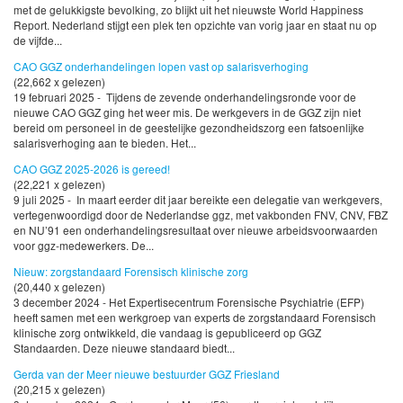
met de gelukkigste bevolking, zo blijkt uit het nieuwste World Happiness
Report. Nederland stijgt een plek ten opzichte van vorig jaar en staat nu op
de vijfde...
CAO GGZ onderhandelingen lopen vast op salarisverhoging
(22,662 x gelezen)
19 februari 2025 - Tijdens de zevende onderhandelingsronde voor de
nieuwe CAO GGZ ging het weer mis. De werkgevers in de GGZ zijn niet
bereid om personeel in de geestelijke gezondheidszorg een fatsoenlijke
salarisverhoging aan te bieden. Het...
CAO GGZ 2025-2026 is gereed!
(22,221 x gelezen)
9 juli 2025 - In maart eerder dit jaar bereikte een delegatie van werkgevers,
vertegenwoordigd door de Nederlandse ggz, met vakbonden FNV, CNV, FBZ
en NU’91 een onderhandelingsresultaat over nieuwe arbeidsvoorwaarden
voor ggz-medewerkers. De...
Nieuw: zorgstandaard Forensisch klinische zorg
(20,440 x gelezen)
3 december 2024 - Het Expertisecentrum Forensische Psychiatrie (EFP)
heeft samen met een werkgroep van experts de zorgstandaard Forensisch
klinische zorg ontwikkeld, die vandaag is gepubliceerd op GGZ
Standaarden. Deze nieuwe standaard biedt...
Gerda van der Meer nieuwe bestuurder GGZ Friesland
(20,215 x gelezen)