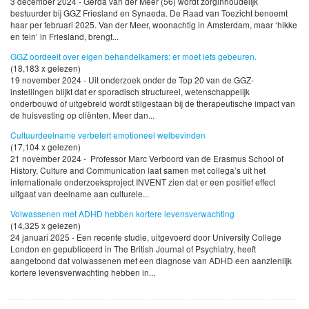
3 december 2024 - Gerda van der Meer (56) wordt zorginhoudelijk
bestuurder bij GGZ Friesland en Synaeda. De Raad van Toezicht benoemt
haar per februari 2025. Van der Meer, woonachtig in Amsterdam, maar ‘hikke
en tein’ in Friesland, brengt...
GGZ oordeelt over eigen behandelkamers: er moet iets gebeuren.
(18,183 x gelezen)
19 november 2024 - Uit onderzoek onder de Top 20 van de GGZ-
instellingen blijkt dat er sporadisch structureel, wetenschappelijk
onderbouwd of uitgebreid wordt stilgestaan bij de therapeutische impact van
de huisvesting op cliënten. Meer dan...
Cultuurdeelname verbetert emotioneel welbevinden
(17,104 x gelezen)
21 november 2024 - Professor Marc Verboord van de Erasmus School of
History, Culture and Communication laat samen met collega’s uit het
internationale onderzoeksproject INVENT zien dat er een positief effect
uitgaat van deelname aan culturele...
Volwassenen met ADHD hebben kortere levensverwachting
(14,325 x gelezen)
24 januari 2025 - Een recente studie, uitgevoerd door University College
London en gepubliceerd in The British Journal of Psychiatry, heeft
aangetoond dat volwassenen met een diagnose van ADHD een aanzienlijk
kortere levensverwachting hebben in...