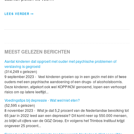
LEES VERDER
MEEST GELEZEN BERICHTEN
Aantal kinderen dat opgroeit met ouder met psychische problemen of
verslaving is gegroeid
(314,249 x gelezen)
9 september 2023 - Veel kinderen groeien op in een gezin met één of twee
ouders met een psychische aandoening of een drugs- of alcoholstoornis.
Deze kinderen, afgekort ook wel KOPP/KOV genoemd, lopen een verhoogd
risico om op latere leeftijd...
Voedingstips bij depressie - Wat wel/niet eten?
(52,595 x gelezen)
8 november 2023 - Wist je dat 5,2 procent van de Nederlandse bevolking tot
65 jaar in 2022 leed aan een depressie? Dit komt neer op 550.000 mensen,
zo blijkt uit cijfers van de GGZ Groep. En volgens het Trimbos Instituut krijgt
ongeveer 25 procent...