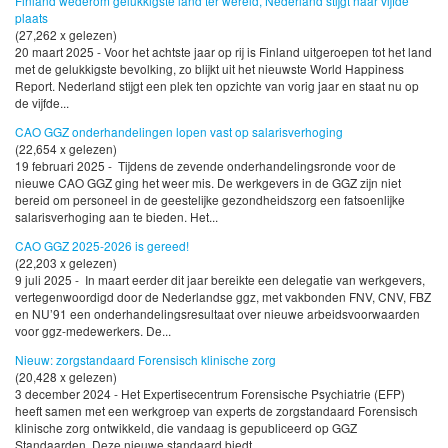
Finland wederom gelukkigste land ter wereld, Nederland stijgt naar vijfde
plaats
(27,262 x gelezen)
20 maart 2025 - Voor het achtste jaar op rij is Finland uitgeroepen tot het land
met de gelukkigste bevolking, zo blijkt uit het nieuwste World Happiness
Report. Nederland stijgt een plek ten opzichte van vorig jaar en staat nu op
de vijfde...
CAO GGZ onderhandelingen lopen vast op salarisverhoging
(22,654 x gelezen)
19 februari 2025 - Tijdens de zevende onderhandelingsronde voor de
nieuwe CAO GGZ ging het weer mis. De werkgevers in de GGZ zijn niet
bereid om personeel in de geestelijke gezondheidszorg een fatsoenlijke
salarisverhoging aan te bieden. Het...
CAO GGZ 2025-2026 is gereed!
(22,203 x gelezen)
9 juli 2025 - In maart eerder dit jaar bereikte een delegatie van werkgevers,
vertegenwoordigd door de Nederlandse ggz, met vakbonden FNV, CNV, FBZ
en NU’91 een onderhandelingsresultaat over nieuwe arbeidsvoorwaarden
voor ggz-medewerkers. De...
Nieuw: zorgstandaard Forensisch klinische zorg
(20,428 x gelezen)
3 december 2024 - Het Expertisecentrum Forensische Psychiatrie (EFP)
heeft samen met een werkgroep van experts de zorgstandaard Forensisch
klinische zorg ontwikkeld, die vandaag is gepubliceerd op GGZ
Standaarden. Deze nieuwe standaard biedt...