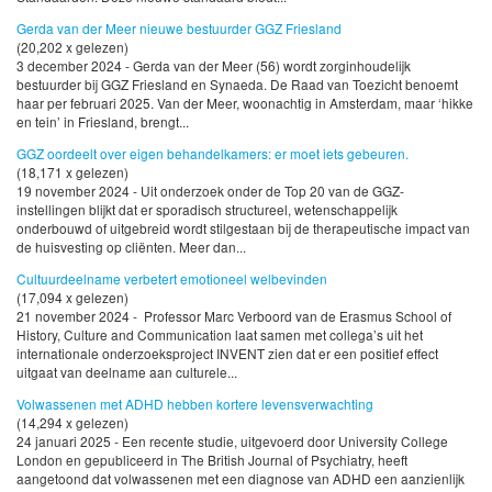
Gerda van der Meer nieuwe bestuurder GGZ Friesland
(20,202 x gelezen)
3 december 2024 - Gerda van der Meer (56) wordt zorginhoudelijk
bestuurder bij GGZ Friesland en Synaeda. De Raad van Toezicht benoemt
haar per februari 2025. Van der Meer, woonachtig in Amsterdam, maar ‘hikke
en tein’ in Friesland, brengt...
GGZ oordeelt over eigen behandelkamers: er moet iets gebeuren.
(18,171 x gelezen)
19 november 2024 - Uit onderzoek onder de Top 20 van de GGZ-
instellingen blijkt dat er sporadisch structureel, wetenschappelijk
onderbouwd of uitgebreid wordt stilgestaan bij de therapeutische impact van
de huisvesting op cliënten. Meer dan...
Cultuurdeelname verbetert emotioneel welbevinden
(17,094 x gelezen)
21 november 2024 - Professor Marc Verboord van de Erasmus School of
History, Culture and Communication laat samen met collega’s uit het
internationale onderzoeksproject INVENT zien dat er een positief effect
uitgaat van deelname aan culturele...
Volwassenen met ADHD hebben kortere levensverwachting
(14,294 x gelezen)
24 januari 2025 - Een recente studie, uitgevoerd door University College
London en gepubliceerd in The British Journal of Psychiatry, heeft
aangetoond dat volwassenen met een diagnose van ADHD een aanzienlijk