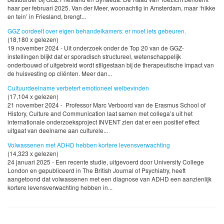
haar per februari 2025. Van der Meer, woonachtig in Amsterdam, maar ‘hikke
en tein’ in Friesland, brengt...
GGZ oordeelt over eigen behandelkamers: er moet iets gebeuren.
(18,180 x gelezen)
19 november 2024 - Uit onderzoek onder de Top 20 van de GGZ-
instellingen blijkt dat er sporadisch structureel, wetenschappelijk
onderbouwd of uitgebreid wordt stilgestaan bij de therapeutische impact van
de huisvesting op cliënten. Meer dan...
Cultuurdeelname verbetert emotioneel welbevinden
(17,104 x gelezen)
21 november 2024 - Professor Marc Verboord van de Erasmus School of
History, Culture and Communication laat samen met collega’s uit het
internationale onderzoeksproject INVENT zien dat er een positief effect
uitgaat van deelname aan culturele...
Volwassenen met ADHD hebben kortere levensverwachting
(14,323 x gelezen)
24 januari 2025 - Een recente studie, uitgevoerd door University College
London en gepubliceerd in The British Journal of Psychiatry, heeft
aangetoond dat volwassenen met een diagnose van ADHD een aanzienlijk
kortere levensverwachting hebben in...