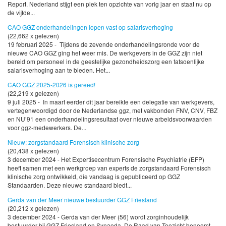
Report. Nederland stijgt een plek ten opzichte van vorig jaar en staat nu op
de vijfde...
CAO GGZ onderhandelingen lopen vast op salarisverhoging
(22,662 x gelezen)
19 februari 2025 - Tijdens de zevende onderhandelingsronde voor de
nieuwe CAO GGZ ging het weer mis. De werkgevers in de GGZ zijn niet
bereid om personeel in de geestelijke gezondheidszorg een fatsoenlijke
salarisverhoging aan te bieden. Het...
CAO GGZ 2025-2026 is gereed!
(22,219 x gelezen)
9 juli 2025 - In maart eerder dit jaar bereikte een delegatie van werkgevers,
vertegenwoordigd door de Nederlandse ggz, met vakbonden FNV, CNV, FBZ
en NU’91 een onderhandelingsresultaat over nieuwe arbeidsvoorwaarden
voor ggz-medewerkers. De...
Nieuw: zorgstandaard Forensisch klinische zorg
(20,438 x gelezen)
3 december 2024 - Het Expertisecentrum Forensische Psychiatrie (EFP)
heeft samen met een werkgroep van experts de zorgstandaard Forensisch
klinische zorg ontwikkeld, die vandaag is gepubliceerd op GGZ
Standaarden. Deze nieuwe standaard biedt...
Gerda van der Meer nieuwe bestuurder GGZ Friesland
(20,212 x gelezen)
3 december 2024 - Gerda van der Meer (56) wordt zorginhoudelijk
bestuurder bij GGZ Friesland en Synaeda. De Raad van Toezicht benoemt