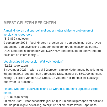
MEEST GELEZEN BERICHTEN
Aantal kinderen dat opgroeit met ouder met psychische problemen of
verslaving is gegroeid
(316,869 x gelezen)
9 september 2023 - Veel kinderen groeien op in een gezin met één of twee
ouders met een psychische aandoening of een drugs- of alcoholstoornis.
Deze kinderen, afgekort ook wel KOPP/KOV genoemd, lopen een verhoogd
risico om op latere leeftijd...
Voedingstips bij depressie - Wat wel/niet eten?
(52,621 x gelezen)
8 november 2023 - Wist je dat 5,2 procent van de Nederlandse bevolking tot
65 jaar in 2022 leed aan een depressie? Dit komt neer op 550.000 mensen,
zo blijkt uit cijfers van de GGZ Groep. En volgens het Trimbos Instituut krijgt
ongeveer 25 procent...
Finland wederom gelukkigste land ter wereld, Nederland stijgt naar vijfde
plaats
(27,280 x gelezen)
20 maart 2025 - Voor het achtste jaar op rij is Finland uitgeroepen tot het land
met de gelukkigste bevolking, zo blijkt uit het nieuwste World Happiness