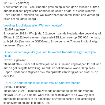
(316,421 x gelezen)
9 september 2023 - Veel kinderen groeien op in een gezin met één of twee
ouders met een psychische aandoening of een drugs- of alcoholstoornis.
Deze kinderen, afgekort ook wel KOPP/KOV genoemd, lopen een verhoogd
risico om op latere leeftijd...
Voedingstips bij depressie - Wat wel/niet eten?
(52,607 x gelezen)
8 november 2023 - Wist je dat 5,2 procent van de Nederlandse bevolking tot
65 jaar in 2022 leed aan een depressie? Dit komt neer op 550.000 mensen,
zo blijkt uit cijfers van de GGZ Groep. En volgens het Trimbos Instituut krijgt
ongeveer 25 procent...
Finland wederom gelukkigste land ter wereld, Nederland stijgt naar vijfde
plaats
(27,276 x gelezen)
20 maart 2025 - Voor het achtste jaar op rij is Finland uitgeroepen tot het land
met de gelukkigste bevolking, zo blijkt uit het nieuwste World Happiness
Report. Nederland stijgt een plek ten opzichte van vorig jaar en staat nu op
de vijfde...
CAO GGZ onderhandelingen lopen vast op salarisverhoging
(22,660 x gelezen)
19 februari 2025 - Tijdens de zevende onderhandelingsronde voor de
nieuwe CAO GGZ ging het weer mis. De werkgevers in de GGZ zijn niet
bereid om personeel in de geestelijke gezondheidszorg een fatsoenlijke
salarisverhoging aan te bieden. Het...