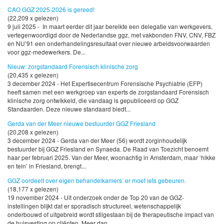
CAO GGZ 2025-2026 is gereed!
(22,209 x gelezen)
9 juli 2025 - In maart eerder dit jaar bereikte een delegatie van werkgevers,
vertegenwoordigd door de Nederlandse ggz, met vakbonden FNV, CNV, FBZ
en NU’91 een onderhandelingsresultaat over nieuwe arbeidsvoorwaarden
voor ggz-medewerkers. De...
Nieuw: zorgstandaard Forensisch klinische zorg
(20,435 x gelezen)
3 december 2024 - Het Expertisecentrum Forensische Psychiatrie (EFP)
heeft samen met een werkgroep van experts de zorgstandaard Forensisch
klinische zorg ontwikkeld, die vandaag is gepubliceerd op GGZ
Standaarden. Deze nieuwe standaard biedt...
Gerda van der Meer nieuwe bestuurder GGZ Friesland
(20,208 x gelezen)
3 december 2024 - Gerda van der Meer (56) wordt zorginhoudelijk
bestuurder bij GGZ Friesland en Synaeda. De Raad van Toezicht benoemt
haar per februari 2025. Van der Meer, woonachtig in Amsterdam, maar ‘hikke
en tein’ in Friesland, brengt...
GGZ oordeelt over eigen behandelkamers: er moet iets gebeuren.
(18,177 x gelezen)
19 november 2024 - Uit onderzoek onder de Top 20 van de GGZ-
instellingen blijkt dat er sporadisch structureel, wetenschappelijk
onderbouwd of uitgebreid wordt stilgestaan bij de therapeutische impact van
de huisvesting op cliënten. Meer dan...