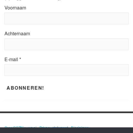
Voornaam
Achternaam
E-mail
*
Over GGZNieuws.nl
•
Privacy statement
•
Disclaimer