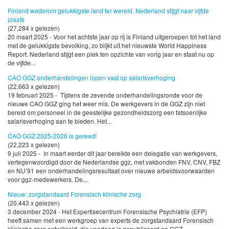
Finland wederom gelukkigste land ter wereld, Nederland stijgt naar vijfde
plaats
(27,284 x gelezen)
20 maart 2025 - Voor het achtste jaar op rij is Finland uitgeroepen tot het land
met de gelukkigste bevolking, zo blijkt uit het nieuwste World Happiness
Report. Nederland stijgt een plek ten opzichte van vorig jaar en staat nu op
de vijfde...
CAO GGZ onderhandelingen lopen vast op salarisverhoging
(22,663 x gelezen)
19 februari 2025 - Tijdens de zevende onderhandelingsronde voor de
nieuwe CAO GGZ ging het weer mis. De werkgevers in de GGZ zijn niet
bereid om personeel in de geestelijke gezondheidszorg een fatsoenlijke
salarisverhoging aan te bieden. Het...
CAO GGZ 2025-2026 is gereed!
(22,223 x gelezen)
9 juli 2025 - In maart eerder dit jaar bereikte een delegatie van werkgevers,
vertegenwoordigd door de Nederlandse ggz, met vakbonden FNV, CNV, FBZ
en NU’91 een onderhandelingsresultaat over nieuwe arbeidsvoorwaarden
voor ggz-medewerkers. De...
Nieuw: zorgstandaard Forensisch klinische zorg
(20,443 x gelezen)
3 december 2024 - Het Expertisecentrum Forensische Psychiatrie (EFP)
heeft samen met een werkgroep van experts de zorgstandaard Forensisch
klinische zorg ontwikkeld, die vandaag is gepubliceerd op GGZ