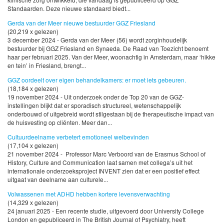
Standaarden. Deze nieuwe standaard biedt...
Gerda van der Meer nieuwe bestuurder GGZ Friesland
(20,219 x gelezen)
3 december 2024 - Gerda van der Meer (56) wordt zorginhoudelijk
bestuurder bij GGZ Friesland en Synaeda. De Raad van Toezicht benoemt
haar per februari 2025. Van der Meer, woonachtig in Amsterdam, maar ‘hikke
en tein’ in Friesland, brengt...
GGZ oordeelt over eigen behandelkamers: er moet iets gebeuren.
(18,184 x gelezen)
19 november 2024 - Uit onderzoek onder de Top 20 van de GGZ-
instellingen blijkt dat er sporadisch structureel, wetenschappelijk
onderbouwd of uitgebreid wordt stilgestaan bij de therapeutische impact van
de huisvesting op cliënten. Meer dan...
Cultuurdeelname verbetert emotioneel welbevinden
(17,104 x gelezen)
21 november 2024 - Professor Marc Verboord van de Erasmus School of
History, Culture and Communication laat samen met collega’s uit het
internationale onderzoeksproject INVENT zien dat er een positief effect
uitgaat van deelname aan culturele...
Volwassenen met ADHD hebben kortere levensverwachting
(14,329 x gelezen)
24 januari 2025 - Een recente studie, uitgevoerd door University College
London en gepubliceerd in The British Journal of Psychiatry, heeft