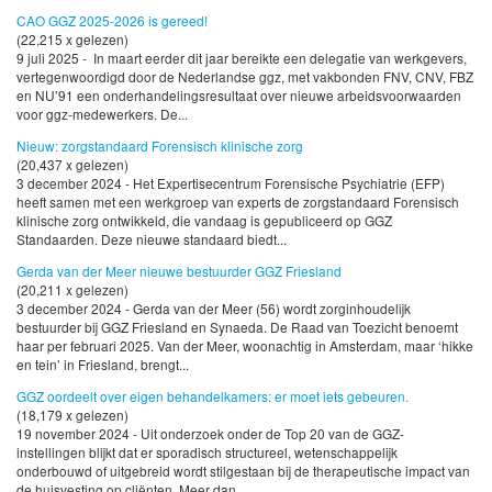
CAO GGZ 2025-2026 is gereed!
(22,215 x gelezen)
9 juli 2025 - In maart eerder dit jaar bereikte een delegatie van werkgevers,
vertegenwoordigd door de Nederlandse ggz, met vakbonden FNV, CNV, FBZ
en NU’91 een onderhandelingsresultaat over nieuwe arbeidsvoorwaarden
voor ggz-medewerkers. De...
Nieuw: zorgstandaard Forensisch klinische zorg
(20,437 x gelezen)
3 december 2024 - Het Expertisecentrum Forensische Psychiatrie (EFP)
heeft samen met een werkgroep van experts de zorgstandaard Forensisch
klinische zorg ontwikkeld, die vandaag is gepubliceerd op GGZ
Standaarden. Deze nieuwe standaard biedt...
Gerda van der Meer nieuwe bestuurder GGZ Friesland
(20,211 x gelezen)
3 december 2024 - Gerda van der Meer (56) wordt zorginhoudelijk
bestuurder bij GGZ Friesland en Synaeda. De Raad van Toezicht benoemt
haar per februari 2025. Van der Meer, woonachtig in Amsterdam, maar ‘hikke
en tein’ in Friesland, brengt...
GGZ oordeelt over eigen behandelkamers: er moet iets gebeuren.
(18,179 x gelezen)
19 november 2024 - Uit onderzoek onder de Top 20 van de GGZ-
instellingen blijkt dat er sporadisch structureel, wetenschappelijk
onderbouwd of uitgebreid wordt stilgestaan bij de therapeutische impact van
de huisvesting op cliënten. Meer dan...