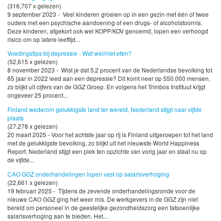
(316,707 x gelezen)
9 september 2023 - Veel kinderen groeien op in een gezin met één of twee
ouders met een psychische aandoening of een drugs- of alcoholstoornis.
Deze kinderen, afgekort ook wel KOPP/KOV genoemd, lopen een verhoogd
risico om op latere leeftijd...
Voedingstips bij depressie - Wat wel/niet eten?
(52,615 x gelezen)
8 november 2023 - Wist je dat 5,2 procent van de Nederlandse bevolking tot
65 jaar in 2022 leed aan een depressie? Dit komt neer op 550.000 mensen,
zo blijkt uit cijfers van de GGZ Groep. En volgens het Trimbos Instituut krijgt
ongeveer 25 procent...
Finland wederom gelukkigste land ter wereld, Nederland stijgt naar vijfde
plaats
(27,278 x gelezen)
20 maart 2025 - Voor het achtste jaar op rij is Finland uitgeroepen tot het land
met de gelukkigste bevolking, zo blijkt uit het nieuwste World Happiness
Report. Nederland stijgt een plek ten opzichte van vorig jaar en staat nu op
de vijfde...
CAO GGZ onderhandelingen lopen vast op salarisverhoging
(22,661 x gelezen)
19 februari 2025 - Tijdens de zevende onderhandelingsronde voor de
nieuwe CAO GGZ ging het weer mis. De werkgevers in de GGZ zijn niet
bereid om personeel in de geestelijke gezondheidszorg een fatsoenlijke
salarisverhoging aan te bieden. Het...