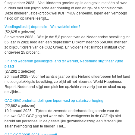
9 september 2023 - Veel kinderen groeien op in een gezin met één of twee
ouders met een psychische aandoening of een drugs- of alcoholstoornis.
Deze kinderen, afgekort ook wel KOPP/KOV genoemd, lopen een verhoogd
risico om op latere leeftijd...
Voedingstips bij depressie - Wat wel/niet eten?
(52,625 x gelezen)
8 november 2023 - Wist je dat 5,2 procent van de Nederlandse bevolking tot
65 jaar in 2022 leed aan een depressie? Dit komt neer op 550.000 mensen,
zo blijkt uit cijfers van de GGZ Groep. En volgens het Trimbos Instituut krijgt
ongeveer 25 procent...
Finland wederom gelukkigste land ter wereld, Nederland stijgt naar vijfde
plaats
(27,282 x gelezen)
20 maart 2025 - Voor het achtste jaar op rij is Finland uitgeroepen tot het land
met de gelukkigste bevolking, zo blijkt uit het nieuwste World Happiness
Report. Nederland stijgt een plek ten opzichte van vorig jaar en staat nu op
de vijfde...
CAO GGZ onderhandelingen lopen vast op salarisverhoging
(22,662 x gelezen)
19 februari 2025 - Tijdens de zevende onderhandelingsronde voor de
nieuwe CAO GGZ ging het weer mis. De werkgevers in de GGZ zijn niet
bereid om personeel in de geestelijke gezondheidszorg een fatsoenlijke
salarisverhoging aan te bieden. Het...
CAO GGZ 2025-2026 is gereed!