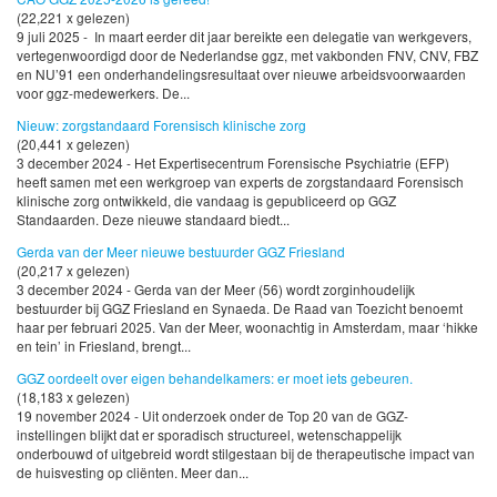
(22,221 x gelezen)
9 juli 2025 - In maart eerder dit jaar bereikte een delegatie van werkgevers,
vertegenwoordigd door de Nederlandse ggz, met vakbonden FNV, CNV, FBZ
en NU’91 een onderhandelingsresultaat over nieuwe arbeidsvoorwaarden
voor ggz-medewerkers. De...
Nieuw: zorgstandaard Forensisch klinische zorg
(20,441 x gelezen)
3 december 2024 - Het Expertisecentrum Forensische Psychiatrie (EFP)
heeft samen met een werkgroep van experts de zorgstandaard Forensisch
klinische zorg ontwikkeld, die vandaag is gepubliceerd op GGZ
Standaarden. Deze nieuwe standaard biedt...
Gerda van der Meer nieuwe bestuurder GGZ Friesland
(20,217 x gelezen)
3 december 2024 - Gerda van der Meer (56) wordt zorginhoudelijk
bestuurder bij GGZ Friesland en Synaeda. De Raad van Toezicht benoemt
haar per februari 2025. Van der Meer, woonachtig in Amsterdam, maar ‘hikke
en tein’ in Friesland, brengt...
GGZ oordeelt over eigen behandelkamers: er moet iets gebeuren.
(18,183 x gelezen)
19 november 2024 - Uit onderzoek onder de Top 20 van de GGZ-
instellingen blijkt dat er sporadisch structureel, wetenschappelijk
onderbouwd of uitgebreid wordt stilgestaan bij de therapeutische impact van
de huisvesting op cliënten. Meer dan...