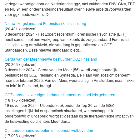
vertegenwoordigd door de Nederlandse ggz, met vakbonden FNV, CNV, FBZ
en NU’91 een onderhandelingsresultaat over nieuwe arbeidsvoorwaarden
voor ggz-medewerkers. De...
Nieuw: zorgstandaard Forensisch klinische zorg
(20,431 x gelezen)
3 december 2024 - Het Expertisecentrum Forensische Psychiatrie (EFP)
heeft samen met een werkgroep van experts de zorgstandaard Forensisch
klinische zorg ontwikkeld, die vandaag is gepubliceerd op GGZ
Standaarden. Deze nieuwe standaard biedt...
Gerda van der Meer nieuwe bestuurder GGZ Friesland
(20,205 x gelezen)
3 december 2024 - Gerda van der Meer (56) wordt zorginhoudelijk
bestuurder bij GGZ Friesland en Synaeda. De Raad van Toezicht benoemt
haar per februari 2025. Van der Meer, woonachtig in Amsterdam, maar ‘hikke
en tein’ in Friesland, brengt...
GGZ oordeelt over eigen behandelkamers: er moet iets gebeuren.
(18,175 x gelezen)
19 november 2024 - Uit onderzoek onder de Top 20 van de GGZ-
instellingen blijkt dat er sporadisch structureel, wetenschappelijk
onderbouwd of uitgebreid wordt stilgestaan bij de therapeutische impact van
de huisvesting op cliënten. Meer dan...
Cultuurdeelname verbetert emotioneel welbevinden
(17,098 x gelezen)