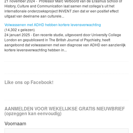
21 november 2024 - Professor Marc Verboord van de Erasmus School of
History, Culture and Communication laat samen met collega’s uit het
internationale onderzoeksproject INVENT zien dat er een positief effect
uitgaat van deelname aan culturele...
Volwassenen met ADHD hebben kortere levensverwachting
(14,302 x gelezen)
24 januari 2025 - Een recente studie, uitgevoerd door University College
London en gepubliceerd in The British Journal of Psychiatry, heeft
aangetoond dat volwassenen met een diagnose van ADHD een aanzienlijk
kortere levensverwachting hebben in...
Like ons op Facebook!
AANMELDEN VOOR WEKELIJKSE GRATIS NIEUWBRIEF
(opzeggen kan eenvoudig)
Voornaam