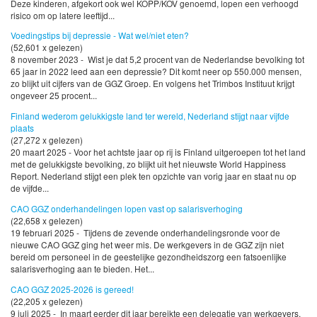
Deze kinderen, afgekort ook wel KOPP/KOV genoemd, lopen een verhoogd
risico om op latere leeftijd...
Voedingstips bij depressie - Wat wel/niet eten?
(52,601 x gelezen)
8 november 2023 - Wist je dat 5,2 procent van de Nederlandse bevolking tot
65 jaar in 2022 leed aan een depressie? Dit komt neer op 550.000 mensen,
zo blijkt uit cijfers van de GGZ Groep. En volgens het Trimbos Instituut krijgt
ongeveer 25 procent...
Finland wederom gelukkigste land ter wereld, Nederland stijgt naar vijfde
plaats
(27,272 x gelezen)
20 maart 2025 - Voor het achtste jaar op rij is Finland uitgeroepen tot het land
met de gelukkigste bevolking, zo blijkt uit het nieuwste World Happiness
Report. Nederland stijgt een plek ten opzichte van vorig jaar en staat nu op
de vijfde...
CAO GGZ onderhandelingen lopen vast op salarisverhoging
(22,658 x gelezen)
19 februari 2025 - Tijdens de zevende onderhandelingsronde voor de
nieuwe CAO GGZ ging het weer mis. De werkgevers in de GGZ zijn niet
bereid om personeel in de geestelijke gezondheidszorg een fatsoenlijke
salarisverhoging aan te bieden. Het...
CAO GGZ 2025-2026 is gereed!
(22,205 x gelezen)
9 juli 2025 - In maart eerder dit jaar bereikte een delegatie van werkgevers,