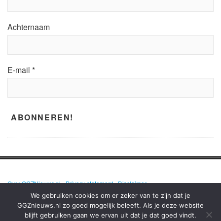
Achternaam
E-mail
*
Over GGZNieuws.nl
•
Privacy statement
•
Disclaimer
We gebruiken cookies om er zeker van te zijn dat je
GGZnieuws.nl zo goed mogelijk beleeft. Als je deze website
blijft gebruiken gaan we ervan uit dat je dat goed vindt.
GGZNIEUWS.NL – ELKE DAG HET NIEUWS OVER MENTALE GEZONDHEID