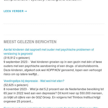
LEES VERDER
MEEST GELEZEN BERICHTEN
Aantal kinderen dat opgroeit met ouder met psychische problemen of
verslaving is gegroeid
(316,912 x gelezen)
9 september 2023 - Veel kinderen groeien op in een gezin met één of twee
ouders met een psychische aandoening of een drugs- of alcoholstoornis.
Deze kinderen, afgekort ook wel KOPP/KOV genoemd, lopen een verhoogd
risico om op latere leeftijd...
Voedingstips bij depressie - Wat wel/niet eten?
(52,625 x gelezen)
8 november 2023 - Wist je dat 5,2 procent van de Nederlandse bevolking tot
65 jaar in 2022 leed aan een depressie? Dit komt neer op 550.000 mensen,
zo blijkt uit cijfers van de GGZ Groep. En volgens het Trimbos Instituut krijgt
ongeveer 25 procent...