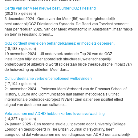
Gerda van der Meer nieuwe bestuurder GGZ Friesland
(20,218 x gelezen)
3 december 2024 - Gerda van der Meer (56) wordt zorginhoudelijk
bestuurder bij GGZ Friesland en Synaeda. De Raad van Toezicht benoemt
haar per februari 2025. Van der Meer, woonachtig in Amsterdam, maar ‘hikke
en tein’ in Friesland, brengt...
GGZ oordeelt over eigen behandelkamers: er moet iets gebeuren.
(18,183 x gelezen)
19 november 2024 - Uit onderzoek onder de Top 20 van de GGZ-
instellingen blijkt dat er sporadisch structureel, wetenschappelijk
onderbouwd of uitgebreid wordt stilgestaan bij de therapeutische impact van
de huisvesting op cliënten. Meer dan...
Cultuurdeelname verbetert emotioneel welbevinden
(17,104 x gelezen)
21 november 2024 - Professor Marc Verboord van de Erasmus School of
History, Culture and Communication laat samen met collega’s uit het
internationale onderzoeksproject INVENT zien dat er een positief effect
uitgaat van deelname aan culturele...
Volwassenen met ADHD hebben kortere levensverwachting
(14,327 x gelezen)
24 januari 2025 - Een recente studie, uitgevoerd door University College
London en gepubliceerd in The British Journal of Psychiatry, heeft
aangetoond dat volwassenen met een diagnose van ADHD een aanzienlijk