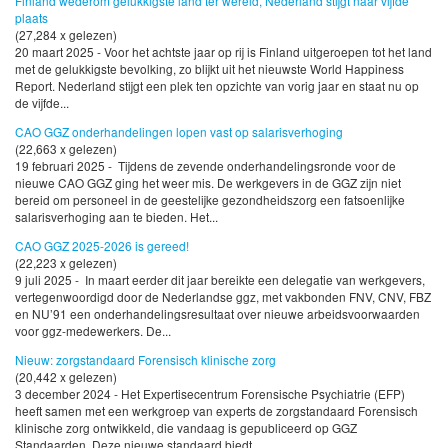
Finland wederom gelukkigste land ter wereld, Nederland stijgt naar vijfde
plaats
(27,284 x gelezen)
20 maart 2025 - Voor het achtste jaar op rij is Finland uitgeroepen tot het land
met de gelukkigste bevolking, zo blijkt uit het nieuwste World Happiness
Report. Nederland stijgt een plek ten opzichte van vorig jaar en staat nu op
de vijfde...
CAO GGZ onderhandelingen lopen vast op salarisverhoging
(22,663 x gelezen)
19 februari 2025 - Tijdens de zevende onderhandelingsronde voor de
nieuwe CAO GGZ ging het weer mis. De werkgevers in de GGZ zijn niet
bereid om personeel in de geestelijke gezondheidszorg een fatsoenlijke
salarisverhoging aan te bieden. Het...
CAO GGZ 2025-2026 is gereed!
(22,223 x gelezen)
9 juli 2025 - In maart eerder dit jaar bereikte een delegatie van werkgevers,
vertegenwoordigd door de Nederlandse ggz, met vakbonden FNV, CNV, FBZ
en NU’91 een onderhandelingsresultaat over nieuwe arbeidsvoorwaarden
voor ggz-medewerkers. De...
Nieuw: zorgstandaard Forensisch klinische zorg
(20,442 x gelezen)
3 december 2024 - Het Expertisecentrum Forensische Psychiatrie (EFP)
heeft samen met een werkgroep van experts de zorgstandaard Forensisch
klinische zorg ontwikkeld, die vandaag is gepubliceerd op GGZ
Standaarden. Deze nieuwe standaard biedt...