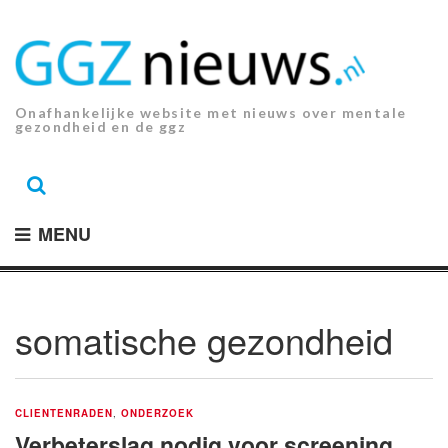
Ga
naar
de
inhoud.
Onafhankelijke website met nieuws over mentale
gezondheid en de ggz
MENU
somatische gezondheid
CLIENTENRADEN
,
ONDERZOEK
Verbeterslag nodig voor screening