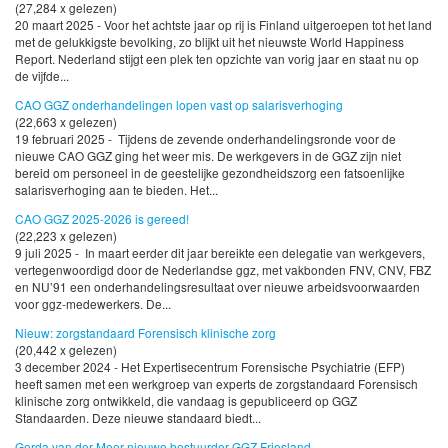
(27,284 x gelezen)
20 maart 2025 - Voor het achtste jaar op rij is Finland uitgeroepen tot het land
met de gelukkigste bevolking, zo blijkt uit het nieuwste World Happiness
Report. Nederland stijgt een plek ten opzichte van vorig jaar en staat nu op
de vijfde...
CAO GGZ onderhandelingen lopen vast op salarisverhoging
(22,663 x gelezen)
19 februari 2025 - Tijdens de zevende onderhandelingsronde voor de
nieuwe CAO GGZ ging het weer mis. De werkgevers in de GGZ zijn niet
bereid om personeel in de geestelijke gezondheidszorg een fatsoenlijke
salarisverhoging aan te bieden. Het...
CAO GGZ 2025-2026 is gereed!
(22,223 x gelezen)
9 juli 2025 - In maart eerder dit jaar bereikte een delegatie van werkgevers,
vertegenwoordigd door de Nederlandse ggz, met vakbonden FNV, CNV, FBZ
en NU’91 een onderhandelingsresultaat over nieuwe arbeidsvoorwaarden
voor ggz-medewerkers. De...
Nieuw: zorgstandaard Forensisch klinische zorg
(20,442 x gelezen)
3 december 2024 - Het Expertisecentrum Forensische Psychiatrie (EFP)
heeft samen met een werkgroep van experts de zorgstandaard Forensisch
klinische zorg ontwikkeld, die vandaag is gepubliceerd op GGZ
Standaarden. Deze nieuwe standaard biedt...
Gerda van der Meer nieuwe bestuurder GGZ Friesland