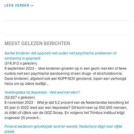
LEES VERDER
MEEST GELEZEN BERICHTEN
Aantal kinderen dat opgroeit met ouder met psychische problemen of
verslaving is gegroeid
(316,912 x gelezen)
9 september 2023 - Veel kinderen groeien op in een gezin met één of twee
ouders met een psychische aandoening of een drugs- of alcoholstoornis.
Deze kinderen, afgekort ook wel KOPP/KOV genoemd, lopen een verhoogd
risico om op latere leeftijd...
Voedingstips bij depressie - Wat wel/niet eten?
(52,627 x gelezen)
8 november 2023 - Wist je dat 5,2 procent van de Nederlandse bevolking tot
65 jaar in 2022 leed aan een depressie? Dit komt neer op 550.000 mensen,
zo blijkt uit cijfers van de GGZ Groep. En volgens het Trimbos Instituut krijgt
ongeveer 25 procent...
Finland wederom gelukkigste land ter wereld, Nederland stijgt naar vijfde
plaats