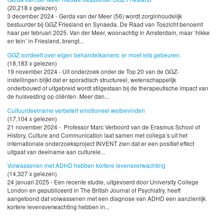
(20,218 x gelezen)
3 december 2024 - Gerda van der Meer (56) wordt zorginhoudelijk
bestuurder bij GGZ Friesland en Synaeda. De Raad van Toezicht benoemt
haar per februari 2025. Van der Meer, woonachtig in Amsterdam, maar ‘hikke
en tein’ in Friesland, brengt...
GGZ oordeelt over eigen behandelkamers: er moet iets gebeuren.
(18,183 x gelezen)
19 november 2024 - Uit onderzoek onder de Top 20 van de GGZ-
instellingen blijkt dat er sporadisch structureel, wetenschappelijk
onderbouwd of uitgebreid wordt stilgestaan bij de therapeutische impact van
de huisvesting op cliënten. Meer dan...
Cultuurdeelname verbetert emotioneel welbevinden
(17,104 x gelezen)
21 november 2024 - Professor Marc Verboord van de Erasmus School of
History, Culture and Communication laat samen met collega’s uit het
internationale onderzoeksproject INVENT zien dat er een positief effect
uitgaat van deelname aan culturele...
Volwassenen met ADHD hebben kortere levensverwachting
(14,327 x gelezen)
24 januari 2025 - Een recente studie, uitgevoerd door University College
London en gepubliceerd in The British Journal of Psychiatry, heeft
aangetoond dat volwassenen met een diagnose van ADHD een aanzienlijk
kortere levensverwachting hebben in...