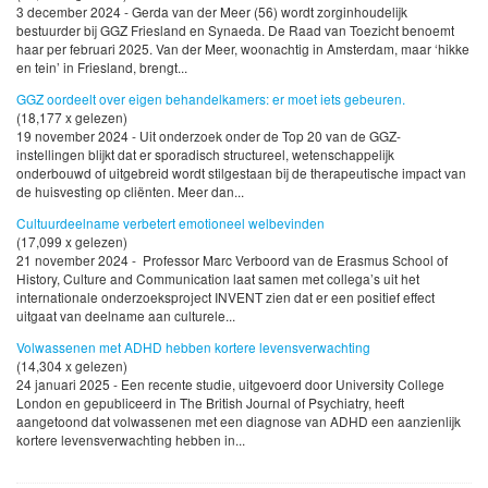
3 december 2024 - Gerda van der Meer (56) wordt zorginhoudelijk
bestuurder bij GGZ Friesland en Synaeda. De Raad van Toezicht benoemt
haar per februari 2025. Van der Meer, woonachtig in Amsterdam, maar ‘hikke
en tein’ in Friesland, brengt...
GGZ oordeelt over eigen behandelkamers: er moet iets gebeuren.
(18,177 x gelezen)
19 november 2024 - Uit onderzoek onder de Top 20 van de GGZ-
instellingen blijkt dat er sporadisch structureel, wetenschappelijk
onderbouwd of uitgebreid wordt stilgestaan bij de therapeutische impact van
de huisvesting op cliënten. Meer dan...
Cultuurdeelname verbetert emotioneel welbevinden
(17,099 x gelezen)
21 november 2024 - Professor Marc Verboord van de Erasmus School of
History, Culture and Communication laat samen met collega’s uit het
internationale onderzoeksproject INVENT zien dat er een positief effect
uitgaat van deelname aan culturele...
Volwassenen met ADHD hebben kortere levensverwachting
(14,304 x gelezen)
24 januari 2025 - Een recente studie, uitgevoerd door University College
London en gepubliceerd in The British Journal of Psychiatry, heeft
aangetoond dat volwassenen met een diagnose van ADHD een aanzienlijk
kortere levensverwachting hebben in...