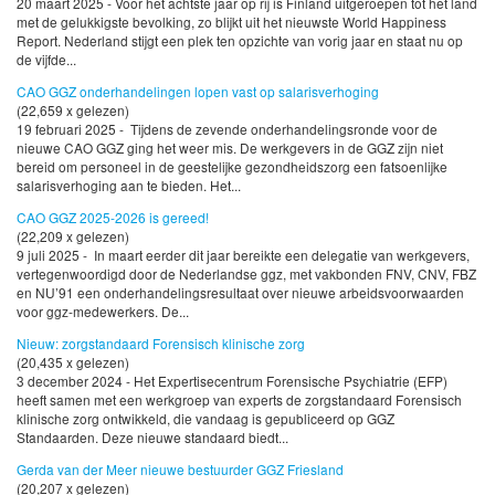
20 maart 2025 - Voor het achtste jaar op rij is Finland uitgeroepen tot het land
met de gelukkigste bevolking, zo blijkt uit het nieuwste World Happiness
Report. Nederland stijgt een plek ten opzichte van vorig jaar en staat nu op
de vijfde...
CAO GGZ onderhandelingen lopen vast op salarisverhoging
(22,659 x gelezen)
19 februari 2025 - Tijdens de zevende onderhandelingsronde voor de
nieuwe CAO GGZ ging het weer mis. De werkgevers in de GGZ zijn niet
bereid om personeel in de geestelijke gezondheidszorg een fatsoenlijke
salarisverhoging aan te bieden. Het...
CAO GGZ 2025-2026 is gereed!
(22,209 x gelezen)
9 juli 2025 - In maart eerder dit jaar bereikte een delegatie van werkgevers,
vertegenwoordigd door de Nederlandse ggz, met vakbonden FNV, CNV, FBZ
en NU’91 een onderhandelingsresultaat over nieuwe arbeidsvoorwaarden
voor ggz-medewerkers. De...
Nieuw: zorgstandaard Forensisch klinische zorg
(20,435 x gelezen)
3 december 2024 - Het Expertisecentrum Forensische Psychiatrie (EFP)
heeft samen met een werkgroep van experts de zorgstandaard Forensisch
klinische zorg ontwikkeld, die vandaag is gepubliceerd op GGZ
Standaarden. Deze nieuwe standaard biedt...
Gerda van der Meer nieuwe bestuurder GGZ Friesland
(20,207 x gelezen)