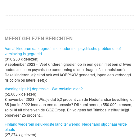
MEEST GELEZEN BERICHTEN
Aantal kinderen dat opgroeit met ouder met psychische problemen of
verslaving is gegroeid
(316,253 x gelezen)
9 september 2023 - Veel kinderen groeien op in een gezin met één of twee
ouders met een psychische aandoening of een drugs- of alcoholstoornis.
Deze kinderen, afgekort ook wel KOPP/KOV genoemd, lopen een verhoogd
risico om op latere leeftijd...
Voedingstips bij depressie - Wat wel/niet eten?
(52,605 x gelezen)
8 november 2023 - Wist je dat 5,2 procent van de Nederlandse bevolking tot
65 jaar in 2022 leed aan een depressie? Dit komt neer op 550.000 mensen,
zo blijkt uit cijfers van de GGZ Groep. En volgens het Trimbos Instituut krijgt
ongeveer 25 procent...
Finland wederom gelukkigste land ter wereld, Nederland stijgt naar vijfde
plaats
(27,274 x gelezen)