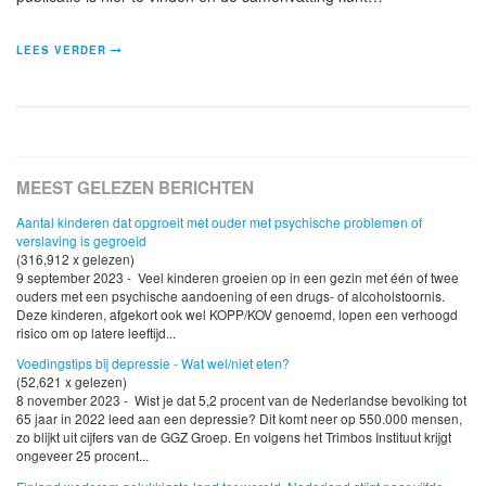
LEES VERDER
MEEST GELEZEN BERICHTEN
Aantal kinderen dat opgroeit met ouder met psychische problemen of
verslaving is gegroeid
(316,912 x gelezen)
9 september 2023 - Veel kinderen groeien op in een gezin met één of twee
ouders met een psychische aandoening of een drugs- of alcoholstoornis.
Deze kinderen, afgekort ook wel KOPP/KOV genoemd, lopen een verhoogd
risico om op latere leeftijd...
Voedingstips bij depressie - Wat wel/niet eten?
(52,621 x gelezen)
8 november 2023 - Wist je dat 5,2 procent van de Nederlandse bevolking tot
65 jaar in 2022 leed aan een depressie? Dit komt neer op 550.000 mensen,
zo blijkt uit cijfers van de GGZ Groep. En volgens het Trimbos Instituut krijgt
ongeveer 25 procent...