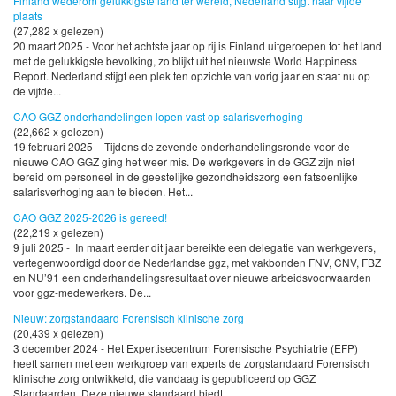
Finland wederom gelukkigste land ter wereld, Nederland stijgt naar vijfde
plaats
(27,282 x gelezen)
20 maart 2025 - Voor het achtste jaar op rij is Finland uitgeroepen tot het land
met de gelukkigste bevolking, zo blijkt uit het nieuwste World Happiness
Report. Nederland stijgt een plek ten opzichte van vorig jaar en staat nu op
de vijfde...
CAO GGZ onderhandelingen lopen vast op salarisverhoging
(22,662 x gelezen)
19 februari 2025 - Tijdens de zevende onderhandelingsronde voor de
nieuwe CAO GGZ ging het weer mis. De werkgevers in de GGZ zijn niet
bereid om personeel in de geestelijke gezondheidszorg een fatsoenlijke
salarisverhoging aan te bieden. Het...
CAO GGZ 2025-2026 is gereed!
(22,219 x gelezen)
9 juli 2025 - In maart eerder dit jaar bereikte een delegatie van werkgevers,
vertegenwoordigd door de Nederlandse ggz, met vakbonden FNV, CNV, FBZ
en NU’91 een onderhandelingsresultaat over nieuwe arbeidsvoorwaarden
voor ggz-medewerkers. De...
Nieuw: zorgstandaard Forensisch klinische zorg
(20,439 x gelezen)
3 december 2024 - Het Expertisecentrum Forensische Psychiatrie (EFP)
heeft samen met een werkgroep van experts de zorgstandaard Forensisch
klinische zorg ontwikkeld, die vandaag is gepubliceerd op GGZ
Standaarden. Deze nieuwe standaard biedt...