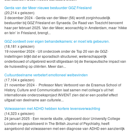
Gerda van der Meer nieuwe bestuurder GGZ Friesland
(20,214 x gelezen)
3 december 2024 - Gerda van der Meer (56) wordt zorginhoudelijk
bestuurder bij GGZ Friesland en Synaeda. De Raad van Toezicht benoemt
haar per februari 2025. Van der Meer, woonachtig in Amsterdam, maar ‘hikke
en tein’ in Friesland, brengt...
GGZ oordeelt over eigen behandelkamers: er moet iets gebeuren.
(18,181 x gelezen)
19 november 2024 - Uit onderzoek onder de Top 20 van de GGZ-
instellingen blijkt dat er sporadisch structureel, wetenschappelijk
onderbouwd of uitgebreid wordt stilgestaan bij de therapeutische impact van
de huisvesting op cliënten. Meer dan...
Cultuurdeelname verbetert emotioneel welbevinden
(17,104 x gelezen)
21 november 2024 - Professor Marc Verboord van de Erasmus School of
History, Culture and Communication laat samen met collega’s uit het
internationale onderzoeksproject INVENT zien dat er een positief effect
uitgaat van deelname aan culturele...
Volwassenen met ADHD hebben kortere levensverwachting
(14,323 x gelezen)
24 januari 2025 - Een recente studie, uitgevoerd door University College
London en gepubliceerd in The British Journal of Psychiatry, heeft
aangetoond dat volwassenen met een diagnose van ADHD een aanzienlijk