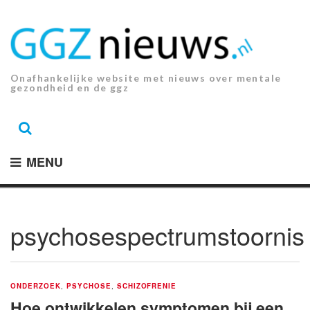
Ga
naar
de
inhoud.
Onafhankelijke website met nieuws over mentale
gezondheid en de ggz
MENU
psychosespectrumstoornis
ONDERZOEK
,
PSYCHOSE
,
SCHIZOFRENIE
Hoe ontwikkelen symptomen bij een