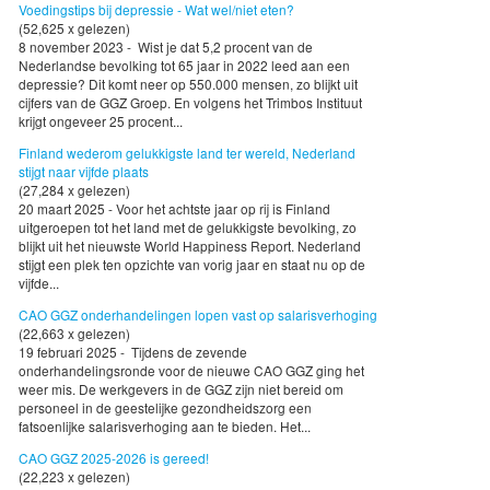
Voedingstips bij depressie - Wat wel/niet eten?
(52,625 x gelezen)
8 november 2023 - Wist je dat 5,2 procent van de
Nederlandse bevolking tot 65 jaar in 2022 leed aan een
depressie? Dit komt neer op 550.000 mensen, zo blijkt uit
cijfers van de GGZ Groep. En volgens het Trimbos Instituut
krijgt ongeveer 25 procent...
Finland wederom gelukkigste land ter wereld, Nederland
stijgt naar vijfde plaats
(27,284 x gelezen)
20 maart 2025 - Voor het achtste jaar op rij is Finland
uitgeroepen tot het land met de gelukkigste bevolking, zo
blijkt uit het nieuwste World Happiness Report. Nederland
stijgt een plek ten opzichte van vorig jaar en staat nu op de
vijfde...
CAO GGZ onderhandelingen lopen vast op salarisverhoging
(22,663 x gelezen)
19 februari 2025 - Tijdens de zevende
onderhandelingsronde voor de nieuwe CAO GGZ ging het
weer mis. De werkgevers in de GGZ zijn niet bereid om
personeel in de geestelijke gezondheidszorg een
fatsoenlijke salarisverhoging aan te bieden. Het...
CAO GGZ 2025-2026 is gereed!
(22,223 x gelezen)