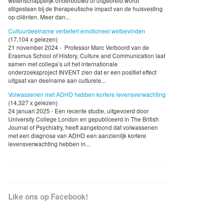
wetenschappelijk onderbouwd of uitgebreid wordt
stilgestaan bij de therapeutische impact van de huisvesting
op cliënten. Meer dan...
Cultuurdeelname verbetert emotioneel welbevinden
(17,104 x gelezen)
21 november 2024 - Professor Marc Verboord van de
Erasmus School of History, Culture and Communication laat
samen met collega’s uit het internationale
onderzoeksproject INVENT zien dat er een positief effect
uitgaat van deelname aan culturele...
Volwassenen met ADHD hebben kortere levensverwachting
(14,327 x gelezen)
24 januari 2025 - Een recente studie, uitgevoerd door
University College London en gepubliceerd in The British
Journal of Psychiatry, heeft aangetoond dat volwassenen
met een diagnose van ADHD een aanzienlijk kortere
levensverwachting hebben in...
Like ons op Facebook!