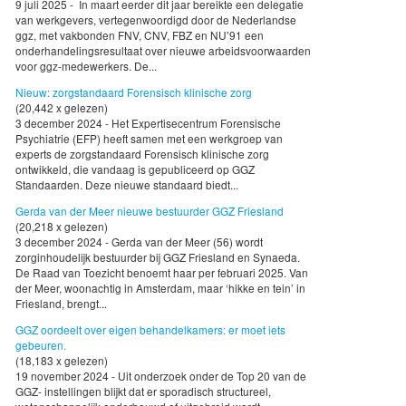
9 juli 2025 - In maart eerder dit jaar bereikte een delegatie
van werkgevers, vertegenwoordigd door de Nederlandse
ggz, met vakbonden FNV, CNV, FBZ en NU’91 een
onderhandelingsresultaat over nieuwe arbeidsvoorwaarden
voor ggz-medewerkers. De...
Nieuw: zorgstandaard Forensisch klinische zorg
(20,442 x gelezen)
3 december 2024 - Het Expertisecentrum Forensische
Psychiatrie (EFP) heeft samen met een werkgroep van
experts de zorgstandaard Forensisch klinische zorg
ontwikkeld, die vandaag is gepubliceerd op GGZ
Standaarden. Deze nieuwe standaard biedt...
Gerda van der Meer nieuwe bestuurder GGZ Friesland
(20,218 x gelezen)
3 december 2024 - Gerda van der Meer (56) wordt
zorginhoudelijk bestuurder bij GGZ Friesland en Synaeda.
De Raad van Toezicht benoemt haar per februari 2025. Van
der Meer, woonachtig in Amsterdam, maar ‘hikke en tein’ in
Friesland, brengt...
GGZ oordeelt over eigen behandelkamers: er moet iets
gebeuren.
(18,183 x gelezen)
19 november 2024 - Uit onderzoek onder de Top 20 van de
GGZ- instellingen blijkt dat er sporadisch structureel,