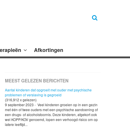
erapieën
Afkortingen
MEEST GELEZEN BERICHTEN
Aantal kinderen dat opgroeit met ouder met psychische
problemen of verslaving is gegroeid
(316,912 x gelezen)
9 september 2023 - Veel kinderen groeien op in een gezin
met één of twee ouders met een psychische aandoening of
een drugs- of alcoholstoornis. Deze kinderen, afgekort ook
wel KOPP/KOV genoemd, lopen een verhoogd risico om op
latere leeftijd...