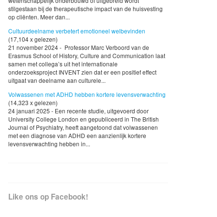
wetenschappelijk onderbouwd of uitgebreid wordt
stilgestaan bij de therapeutische impact van de huisvesting
op cliënten. Meer dan...
Cultuurdeelname verbetert emotioneel welbevinden
(17,104 x gelezen)
21 november 2024 - Professor Marc Verboord van de
Erasmus School of History, Culture and Communication laat
samen met collega’s uit het internationale
onderzoeksproject INVENT zien dat er een positief effect
uitgaat van deelname aan culturele...
Volwassenen met ADHD hebben kortere levensverwachting
(14,323 x gelezen)
24 januari 2025 - Een recente studie, uitgevoerd door
University College London en gepubliceerd in The British
Journal of Psychiatry, heeft aangetoond dat volwassenen
met een diagnose van ADHD een aanzienlijk kortere
levensverwachting hebben in...
Like ons op Facebook!