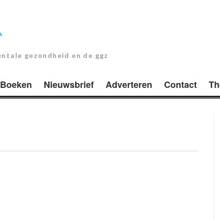
entale gezondheid en de ggz
Boeken
Nieuwsbrief
Adverteren
Contact
Th