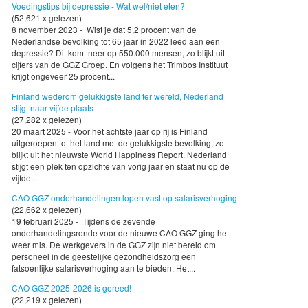
Voedingstips bij depressie - Wat wel/niet eten?
(52,621 x gelezen)
8 november 2023 - Wist je dat 5,2 procent van de
Nederlandse bevolking tot 65 jaar in 2022 leed aan een
depressie? Dit komt neer op 550.000 mensen, zo blijkt uit
cijfers van de GGZ Groep. En volgens het Trimbos Instituut
krijgt ongeveer 25 procent...
Finland wederom gelukkigste land ter wereld, Nederland
stijgt naar vijfde plaats
(27,282 x gelezen)
20 maart 2025 - Voor het achtste jaar op rij is Finland
uitgeroepen tot het land met de gelukkigste bevolking, zo
blijkt uit het nieuwste World Happiness Report. Nederland
stijgt een plek ten opzichte van vorig jaar en staat nu op de
vijfde...
CAO GGZ onderhandelingen lopen vast op salarisverhoging
(22,662 x gelezen)
19 februari 2025 - Tijdens de zevende
onderhandelingsronde voor de nieuwe CAO GGZ ging het
weer mis. De werkgevers in de GGZ zijn niet bereid om
personeel in de geestelijke gezondheidszorg een
fatsoenlijke salarisverhoging aan te bieden. Het...
CAO GGZ 2025-2026 is gereed!
(22,219 x gelezen)