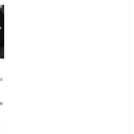
.
ol
Op