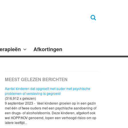
erapieën
Afkortingen
MEEST GELEZEN BERICHTEN
Aantal kinderen dat opgroeit met ouder met psychische
problemen of verslaving is gegroeid
(316,912 x gelezen)
9 september 2023 - Veel kinderen groeien op in een gezin
met één of twee ouders met een psychische aandoening of
een drugs- of alcoholstoornis. Deze kinderen, afgekort ook
wel KOPP/KOV genoemd, lopen een verhoogd risico om op
latere leeftijd...