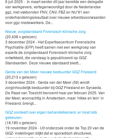
9 juli 2025 - In maart eerder dit jaar bereikte een delegatie
van werkgevers, vertegenwoordigd door de Nederlandse
ggz, met vakbonden FNV, CNV, FBZ en NU’91 een
onderhandelingsresultaat over nieuwe arbeidsvoorwaarden
voor ggz-medewerkers. De...
Nieuw: zorgstandaard Forensisch klinische zorg
(20,438 x gelezen)
3 december 2024 - Het Expertisecentrum Forensische
Psychiatrie (EFP) heeft samen met een werkgroep van
experts de zorgstandaard Forensisch klinische zorg
ontwikkeld, die vandaag is gepubliceerd op GGZ
Standaarden. Deze nieuwe standaard biedt...
Gerda van der Meer nieuwe bestuurder GGZ Friesland
(20,213 x gelezen)
3 december 2024 - Gerda van der Meer (56) wordt
zorginhoudelijk bestuurder bij GGZ Friesland en Synaeda.
De Raad van Toezicht benoemt haar per februari 2025. Van
der Meer, woonachtig in Amsterdam, maar ‘hikke en tein’ in
Friesland, brengt...
GGZ oordeelt over eigen behandelkamers: er moet iets
gebeuren.
(18,180 x gelezen)
19 november 2024 - Uit onderzoek onder de Top 20 van de
GGZ- instellingen blijkt dat er sporadisch structureel,