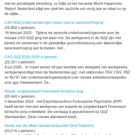
met de gelukkigste bevolking, zo blijkt uit het nieuwste World Happiness
Report. Nederland stijgt een plek ten opzichte van vorig jaar en staat nu op
de vijfde...
CAO GGZ onderhandelingen lopen vast op salarisverhoging
(22,662 x gelezen)
19 februari 2025 - Tijdens de zevende onderhandelingsronde voor de
nieuwe CAO GGZ ging het weer mis. De werkgevers in de GGZ zijn niet
bereid om personeel in de geestelijke gezondheidszorg een fatsoenlijke
salarisverhoging aan te bieden. Het...
CAO GGZ 2025-2026 is gereed!
(22,221 x gelezen)
9 juli 2025 - In maart eerder dit jaar bereikte een delegatie van werkgevers,
vertegenwoordigd door de Nederlandse ggz, met vakbonden FNV, CNV, FBZ
en NU’91 een onderhandelingsresultaat over nieuwe arbeidsvoorwaarden
voor ggz-medewerkers. De...
Nieuw: zorgstandaard Forensisch klinische zorg
(20,440 x gelezen)
3 december 2024 - Het Expertisecentrum Forensische Psychiatrie (EFP)
heeft samen met een werkgroep van experts de zorgstandaard Forensisch
klinische zorg ontwikkeld, die vandaag is gepubliceerd op GGZ
Standaarden. Deze nieuwe standaard biedt...
Gerda van der Meer nieuwe bestuurder GGZ Friesland
(20,216 x gelezen)