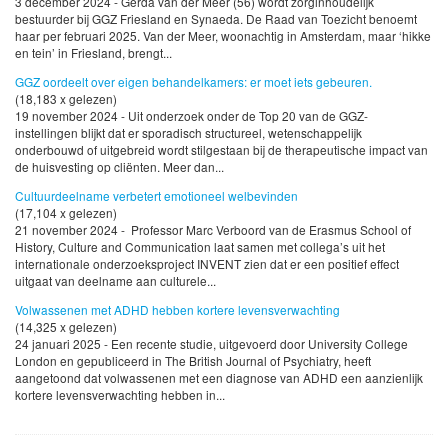
3 december 2024 - Gerda van der Meer (56) wordt zorginhoudelijk
bestuurder bij GGZ Friesland en Synaeda. De Raad van Toezicht benoemt
haar per februari 2025. Van der Meer, woonachtig in Amsterdam, maar ‘hikke
en tein’ in Friesland, brengt...
GGZ oordeelt over eigen behandelkamers: er moet iets gebeuren.
(18,183 x gelezen)
19 november 2024 - Uit onderzoek onder de Top 20 van de GGZ-
instellingen blijkt dat er sporadisch structureel, wetenschappelijk
onderbouwd of uitgebreid wordt stilgestaan bij de therapeutische impact van
de huisvesting op cliënten. Meer dan...
Cultuurdeelname verbetert emotioneel welbevinden
(17,104 x gelezen)
21 november 2024 - Professor Marc Verboord van de Erasmus School of
History, Culture and Communication laat samen met collega’s uit het
internationale onderzoeksproject INVENT zien dat er een positief effect
uitgaat van deelname aan culturele...
Volwassenen met ADHD hebben kortere levensverwachting
(14,325 x gelezen)
24 januari 2025 - Een recente studie, uitgevoerd door University College
London en gepubliceerd in The British Journal of Psychiatry, heeft
aangetoond dat volwassenen met een diagnose van ADHD een aanzienlijk
kortere levensverwachting hebben in...