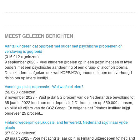
MEEST GELEZEN BERICHTEN
Aantal kinderen dat opgroeit met ouder met psychische problemen of
verslaving is gegroeid
(316,912 x gelezen)
9 september 2023 - Veel kinderen groeien op in een gezin met één of twee
ouders met een psychische aandoening of een drugs- of alcoholstoornis.
Deze kinderen, afgekort ook wel KOPP/KOV genoemd, lopen een verhoogd
risico om op latere leeftijd...
Voedingstips bij depressie - Wat wel/niet eten?
(52,623 x gelezen)
8 november 2023 - Wist je dat 5,2 procent van de Nederlandse bevolking tot
65 jaar in 2022 leed aan een depressie? Dit komt neer op 550.000 mensen,
zo blijkt uit cijfers van de GGZ Groep. En volgens het Trimbos Instituut krijgt
ongeveer 25 procent...
Finland wederom gelukkigste land ter wereld, Nederland stijgt naar vijfde
plaats
(27,282 x gelezen)
20 maart 2025 - Voor het achtste jaar op rij is Finland uitgeroepen tot het land