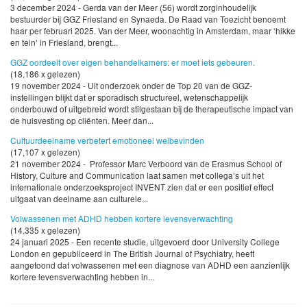
3 december 2024 - Gerda van der Meer (56) wordt zorginhoudelijk
bestuurder bij GGZ Friesland en Synaeda. De Raad van Toezicht benoemt
haar per februari 2025. Van der Meer, woonachtig in Amsterdam, maar ‘hikke
en tein’ in Friesland, brengt...
GGZ oordeelt over eigen behandelkamers: er moet iets gebeuren.
(18,186 x gelezen)
19 november 2024 - Uit onderzoek onder de Top 20 van de GGZ-
instellingen blijkt dat er sporadisch structureel, wetenschappelijk
onderbouwd of uitgebreid wordt stilgestaan bij de therapeutische impact van
de huisvesting op cliënten. Meer dan...
Cultuurdeelname verbetert emotioneel welbevinden
(17,107 x gelezen)
21 november 2024 - Professor Marc Verboord van de Erasmus School of
History, Culture and Communication laat samen met collega’s uit het
internationale onderzoeksproject INVENT zien dat er een positief effect
uitgaat van deelname aan culturele...
Volwassenen met ADHD hebben kortere levensverwachting
(14,335 x gelezen)
24 januari 2025 - Een recente studie, uitgevoerd door University College
London en gepubliceerd in The British Journal of Psychiatry, heeft
aangetoond dat volwassenen met een diagnose van ADHD een aanzienlijk
kortere levensverwachting hebben in...