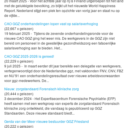
20 maart 2025 - Voor het achtste jaar op rij is Finland uitgeroepen tot het land
met de gelukkigste bevolking, zo blijkt uit het nieuwste World Happiness
Report. Nederland stijgt een plek ten opzichte van vorig jaar en staat nu op
de vijfde...
CAO GGZ onderhandelingen lopen vast op salarisverhoging
(22,667 x gelezen)
19 februari 2025 - Tijdens de zevende onderhandelingsronde voor de
nieuwe CAO GGZ ging het weer mis. De werkgevers in de GGZ zijn niet
bereid om personeel in de geestelijke gezondheidszorg een fatsoenlijke
salarisverhoging aan te bieden. Het...
CAO GGZ 2025-2026 is gereed!
(22,229 x gelezen)
9 juli 2025 - In maart eerder dit jaar bereikte een delegatie van werkgevers,
vertegenwoordigd door de Nederlandse ggz, met vakbonden FNV, CNV, FBZ
en NU’91 een onderhandelingsresultaat over nieuwe arbeidsvoorwaarden
voor ggz-medewerkers. De...
Nieuw: zorgstandaard Forensisch klinische zorg
(20,444 x gelezen)
3 december 2024 - Het Expertisecentrum Forensische Psychiatrie (EFP)
heeft samen met een werkgroep van experts de zorgstandaard Forensisch
klinische zorg ontwikkeld, die vandaag is gepubliceerd op GGZ
Standaarden. Deze nieuwe standaard biedt...
Gerda van der Meer nieuwe bestuurder GGZ Friesland
(20,222 x gelezen)