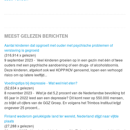
MEEST GELEZEN BERICHTEN
Aantal kinderen dat opgroeit met ouder met psychische problemen of
verslaving is gegroeid
(316,914 x gelezen)
9 september 2023 - Veel kinderen groeien op in een gezin met één of twee
ouders met een psychische aandoening of een drugs- of alcoholstoornis.
Deze kinderen, afgekort ook wel KOPP/KOV genoemd, lopen een verhoogd
risico om op latere leeftijd...
Voedingstips bij depressie - Wat wel/niet eten?
(52,634 x gelezen)
8 november 2023 - Wist je dat 5,2 procent van de Nederlandse bevolking tot
65 jaar in 2022 leed aan een depressie? Dit komt neer op 550.000 mensen,
zo blijkt uit cijfers van de GGZ Groep. En volgens het Trimbos Instituut krijgt
ongeveer 25 procent...
Finland wederom gelukkigste land ter wereld, Nederland stijgt naar vijfde
plaats
(27,288 x gelezen)