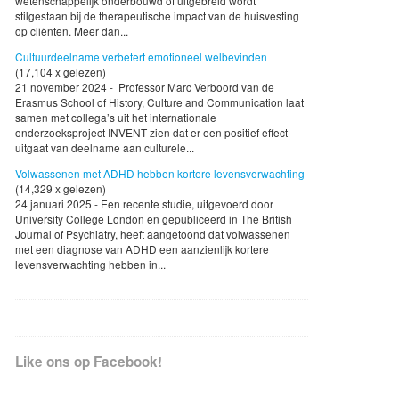
wetenschappelijk onderbouwd of uitgebreid wordt
stilgestaan bij de therapeutische impact van de huisvesting
op cliënten. Meer dan...
Cultuurdeelname verbetert emotioneel welbevinden
(17,104 x gelezen)
21 november 2024 - Professor Marc Verboord van de
Erasmus School of History, Culture and Communication laat
samen met collega’s uit het internationale
onderzoeksproject INVENT zien dat er een positief effect
uitgaat van deelname aan culturele...
Volwassenen met ADHD hebben kortere levensverwachting
(14,329 x gelezen)
24 januari 2025 - Een recente studie, uitgevoerd door
University College London en gepubliceerd in The British
Journal of Psychiatry, heeft aangetoond dat volwassenen
met een diagnose van ADHD een aanzienlijk kortere
levensverwachting hebben in...
Like ons op Facebook!