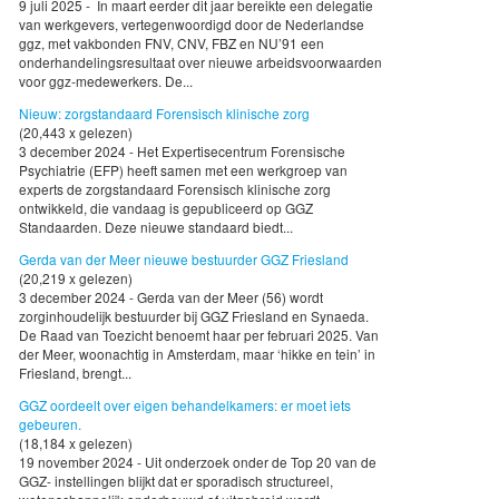
9 juli 2025 - In maart eerder dit jaar bereikte een delegatie
van werkgevers, vertegenwoordigd door de Nederlandse
ggz, met vakbonden FNV, CNV, FBZ en NU’91 een
onderhandelingsresultaat over nieuwe arbeidsvoorwaarden
voor ggz-medewerkers. De...
Nieuw: zorgstandaard Forensisch klinische zorg
(20,443 x gelezen)
3 december 2024 - Het Expertisecentrum Forensische
Psychiatrie (EFP) heeft samen met een werkgroep van
experts de zorgstandaard Forensisch klinische zorg
ontwikkeld, die vandaag is gepubliceerd op GGZ
Standaarden. Deze nieuwe standaard biedt...
Gerda van der Meer nieuwe bestuurder GGZ Friesland
(20,219 x gelezen)
3 december 2024 - Gerda van der Meer (56) wordt
zorginhoudelijk bestuurder bij GGZ Friesland en Synaeda.
De Raad van Toezicht benoemt haar per februari 2025. Van
der Meer, woonachtig in Amsterdam, maar ‘hikke en tein’ in
Friesland, brengt...
GGZ oordeelt over eigen behandelkamers: er moet iets
gebeuren.
(18,184 x gelezen)
19 november 2024 - Uit onderzoek onder de Top 20 van de
GGZ- instellingen blijkt dat er sporadisch structureel,