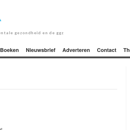
entale gezondheid en de ggz
Boeken
Nieuwsbrief
Adverteren
Contact
Th
at