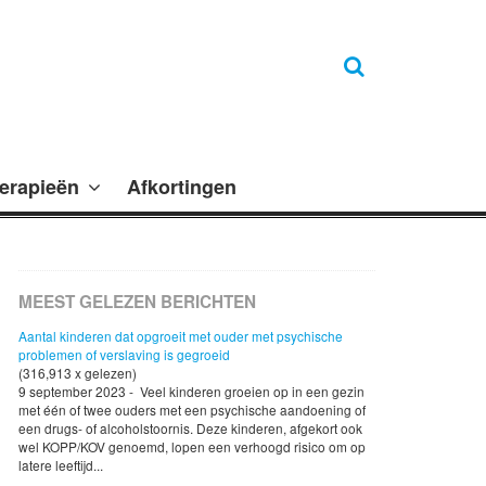
erapieën
Afkortingen
MEEST GELEZEN BERICHTEN
Aantal kinderen dat opgroeit met ouder met psychische
problemen of verslaving is gegroeid
(316,913 x gelezen)
9 september 2023 - Veel kinderen groeien op in een gezin
met één of twee ouders met een psychische aandoening of
een drugs- of alcoholstoornis. Deze kinderen, afgekort ook
wel KOPP/KOV genoemd, lopen een verhoogd risico om op
latere leeftijd...