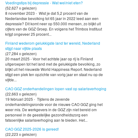
Voedingstips bij depressie - Wat wel/niet eten?
(52,627 x gelezen)
8 november 2023 - Wist je dat 5,2 procent van de
Nederlandse bevolking tot 65 jaar in 2022 leed aan een
depressie? Dit komt neer op 550.000 mensen, zo blijkt uit
cijfers van de GGZ Groep. En volgens het Trimbos Instituut
krijgt ongeveer 25 procent...
Finland wederom gelukkigste land ter wereld, Nederland
stijgt naar vijfde plaats
(27,284 x gelezen)
20 maart 2025 - Voor het achtste jaar op rij is Finland
uitgeroepen tot het land met de gelukkigste bevolking, zo
blijkt uit het nieuwste World Happiness Report. Nederland
stijgt een plek ten opzichte van vorig jaar en staat nu op de
vijfde...
CAO GGZ onderhandelingen lopen vast op salarisverhoging
(22,663 x gelezen)
19 februari 2025 - Tijdens de zevende
onderhandelingsronde voor de nieuwe CAO GGZ ging het
weer mis. De werkgevers in de GGZ zijn niet bereid om
personeel in de geestelijke gezondheidszorg een
fatsoenlijke salarisverhoging aan te bieden. Het...
CAO GGZ 2025-2026 is gereed!
(22,223 x gelezen)