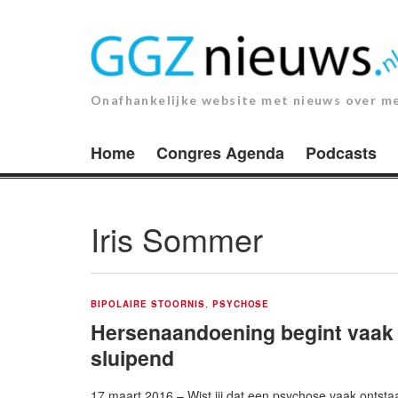
Ga
naar
de
inhoud.
Onafhankelijke website met nieuws over m
Home
Congres Agenda
Podcasts
Iris Sommer
BIPOLAIRE STOORNIS
,
PSYCHOSE
Hersenaandoening begint vaak
sluipend
17 maart 2016 – Wist jij dat een psychose vaak ontsta