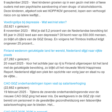
9 september 2023 - Veel kinderen groeien op in een gezin met één of twee
ouders met een psychische aandoening of een drugs- of alcoholstoornis.
Deze kinderen, afgekort ook wel KOPP/KOV genoemd, lopen een verhoogd
risico om op latere leeftijd...
Voedingstips bij depressie - Wat wel/niet eten?
(52,621 x gelezen)
8 november 2023 - Wist je dat 5,2 procent van de Nederlandse bevolking tot
65 jaar in 2022 leed aan een depressie? Dit komt neer op 550.000 mensen,
zo blijkt uit cijfers van de GGZ Groep. En volgens het Trimbos Instituut krijgt
ongeveer 25 procent...
Finland wederom gelukkigste land ter wereld, Nederland stijgt naar vijfde
plaats
(27,282 x gelezen)
20 maart 2025 - Voor het achtste jaar op rij is Finland uitgeroepen tot het land
met de gelukkigste bevolking, zo blijkt uit het nieuwste World Happiness
Report. Nederland stijgt een plek ten opzichte van vorig jaar en staat nu op
de vijfde...
CAO GGZ onderhandelingen lopen vast op salarisverhoging
(22,662 x gelezen)
19 februari 2025 - Tijdens de zevende onderhandelingsronde voor de
nieuwe CAO GGZ ging het weer mis. De werkgevers in de GGZ zijn niet
bereid om personeel in de geestelijke gezondheidszorg een fatsoenlijke
salarisverhoging aan te bieden. Het...
CAO GGZ 2025-2026 is gereed!