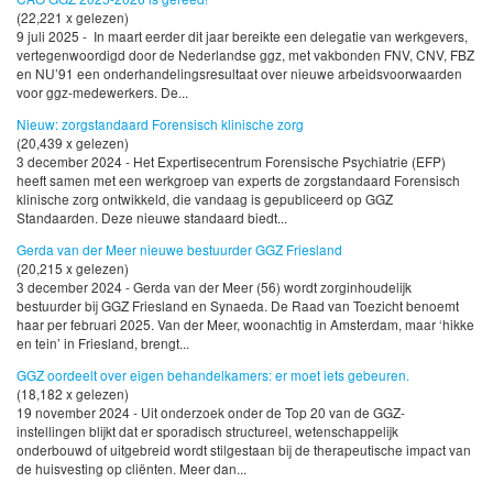
(22,221 x gelezen)
9 juli 2025 - In maart eerder dit jaar bereikte een delegatie van werkgevers,
vertegenwoordigd door de Nederlandse ggz, met vakbonden FNV, CNV, FBZ
en NU’91 een onderhandelingsresultaat over nieuwe arbeidsvoorwaarden
voor ggz-medewerkers. De...
Nieuw: zorgstandaard Forensisch klinische zorg
(20,439 x gelezen)
3 december 2024 - Het Expertisecentrum Forensische Psychiatrie (EFP)
heeft samen met een werkgroep van experts de zorgstandaard Forensisch
klinische zorg ontwikkeld, die vandaag is gepubliceerd op GGZ
Standaarden. Deze nieuwe standaard biedt...
Gerda van der Meer nieuwe bestuurder GGZ Friesland
(20,215 x gelezen)
3 december 2024 - Gerda van der Meer (56) wordt zorginhoudelijk
bestuurder bij GGZ Friesland en Synaeda. De Raad van Toezicht benoemt
haar per februari 2025. Van der Meer, woonachtig in Amsterdam, maar ‘hikke
en tein’ in Friesland, brengt...
GGZ oordeelt over eigen behandelkamers: er moet iets gebeuren.
(18,182 x gelezen)
19 november 2024 - Uit onderzoek onder de Top 20 van de GGZ-
instellingen blijkt dat er sporadisch structureel, wetenschappelijk
onderbouwd of uitgebreid wordt stilgestaan bij de therapeutische impact van
de huisvesting op cliënten. Meer dan...