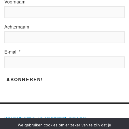
Voornaam
Achternaam
E-mail
*
Over GGZNieuws.nl
•
Privacy statement
•
Disclaimer
We gebruiken cookies om er zeker van te zijn dat je