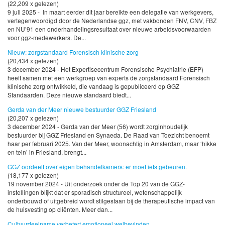
(22,209 x gelezen)
9 juli 2025 - In maart eerder dit jaar bereikte een delegatie van werkgevers,
vertegenwoordigd door de Nederlandse ggz, met vakbonden FNV, CNV, FBZ
en NU’91 een onderhandelingsresultaat over nieuwe arbeidsvoorwaarden
voor ggz-medewerkers. De...
Nieuw: zorgstandaard Forensisch klinische zorg
(20,434 x gelezen)
3 december 2024 - Het Expertisecentrum Forensische Psychiatrie (EFP)
heeft samen met een werkgroep van experts de zorgstandaard Forensisch
klinische zorg ontwikkeld, die vandaag is gepubliceerd op GGZ
Standaarden. Deze nieuwe standaard biedt...
Gerda van der Meer nieuwe bestuurder GGZ Friesland
(20,207 x gelezen)
3 december 2024 - Gerda van der Meer (56) wordt zorginhoudelijk
bestuurder bij GGZ Friesland en Synaeda. De Raad van Toezicht benoemt
haar per februari 2025. Van der Meer, woonachtig in Amsterdam, maar ‘hikke
en tein’ in Friesland, brengt...
GGZ oordeelt over eigen behandelkamers: er moet iets gebeuren.
(18,177 x gelezen)
19 november 2024 - Uit onderzoek onder de Top 20 van de GGZ-
instellingen blijkt dat er sporadisch structureel, wetenschappelijk
onderbouwd of uitgebreid wordt stilgestaan bij de therapeutische impact van
de huisvesting op cliënten. Meer dan...
Cultuurdeelname verbetert emotioneel welbevinden