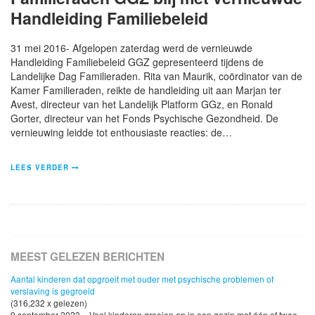
Handleiding Familiebeleid
31 mei 2016- Afgelopen zaterdag werd de vernieuwde
Handleiding Familiebeleid GGZ gepresenteerd tijdens de
Landelijke Dag Familieraden. Rita van Maurik, coördinator van de
Kamer Familieraden, reikte de handleiding uit aan Marjan ter
Avest, directeur van het Landelijk Platform GGz, en Ronald
Gorter, directeur van het Fonds Psychische Gezondheid. De
vernieuwing leidde tot enthousiaste reacties: de…
LEES VERDER
MEEST GELEZEN BERICHTEN
Aantal kinderen dat opgroeit met ouder met psychische problemen of
verslaving is gegroeid
(316,232 x gelezen)
9 september 2023 - Veel kinderen groeien op in een gezin met één of twee