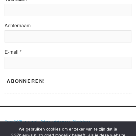
Achternaam
E-mail
*
Over GGZNieuws.nl
•
Privacy statement
•
Disclaimer
We gebruiken cookies om er zeker van te zijn dat je
GGZnieuws.nl zo goed mogelijk beleeft. Als je deze website