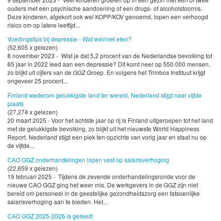
ouders met een psychische aandoening of een drugs- of alcoholstoornis.
Deze kinderen, afgekort ook wel KOPP/KOV genoemd, lopen een verhoogd
risico om op latere leeftijd...
Voedingstips bij depressie - Wat wel/niet eten?
(52,605 x gelezen)
8 november 2023 - Wist je dat 5,2 procent van de Nederlandse bevolking tot
65 jaar in 2022 leed aan een depressie? Dit komt neer op 550.000 mensen,
zo blijkt uit cijfers van de GGZ Groep. En volgens het Trimbos Instituut krijgt
ongeveer 25 procent...
Finland wederom gelukkigste land ter wereld, Nederland stijgt naar vijfde
plaats
(27,274 x gelezen)
20 maart 2025 - Voor het achtste jaar op rij is Finland uitgeroepen tot het land
met de gelukkigste bevolking, zo blijkt uit het nieuwste World Happiness
Report. Nederland stijgt een plek ten opzichte van vorig jaar en staat nu op
de vijfde...
CAO GGZ onderhandelingen lopen vast op salarisverhoging
(22,659 x gelezen)
19 februari 2025 - Tijdens de zevende onderhandelingsronde voor de
nieuwe CAO GGZ ging het weer mis. De werkgevers in de GGZ zijn niet
bereid om personeel in de geestelijke gezondheidszorg een fatsoenlijke
salarisverhoging aan te bieden. Het...
CAO GGZ 2025-2026 is gereed!