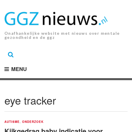
Ga
naar
de
inhoud.
Onafhankelijke website met nieuws over mentale
gezondheid en de ggz
MENU
eye tracker
AUTISME
,
ONDERZOEK
Kijkgedrag baby indicatie voor