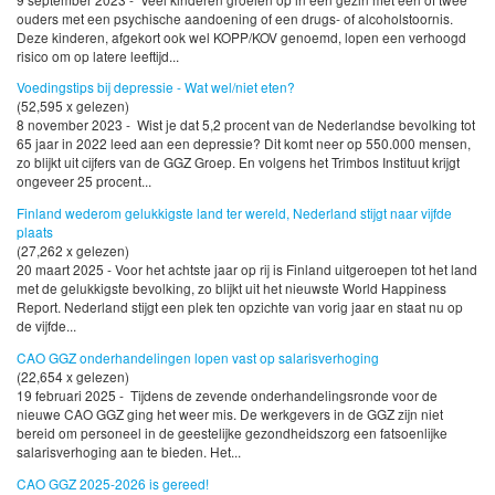
ouders met een psychische aandoening of een drugs- of alcoholstoornis.
Deze kinderen, afgekort ook wel KOPP/KOV genoemd, lopen een verhoogd
risico om op latere leeftijd...
Voedingstips bij depressie - Wat wel/niet eten?
(52,595 x gelezen)
8 november 2023 - Wist je dat 5,2 procent van de Nederlandse bevolking tot
65 jaar in 2022 leed aan een depressie? Dit komt neer op 550.000 mensen,
zo blijkt uit cijfers van de GGZ Groep. En volgens het Trimbos Instituut krijgt
ongeveer 25 procent...
Finland wederom gelukkigste land ter wereld, Nederland stijgt naar vijfde
plaats
(27,262 x gelezen)
20 maart 2025 - Voor het achtste jaar op rij is Finland uitgeroepen tot het land
met de gelukkigste bevolking, zo blijkt uit het nieuwste World Happiness
Report. Nederland stijgt een plek ten opzichte van vorig jaar en staat nu op
de vijfde...
CAO GGZ onderhandelingen lopen vast op salarisverhoging
(22,654 x gelezen)
19 februari 2025 - Tijdens de zevende onderhandelingsronde voor de
nieuwe CAO GGZ ging het weer mis. De werkgevers in de GGZ zijn niet
bereid om personeel in de geestelijke gezondheidszorg een fatsoenlijke
salarisverhoging aan te bieden. Het...
CAO GGZ 2025-2026 is gereed!