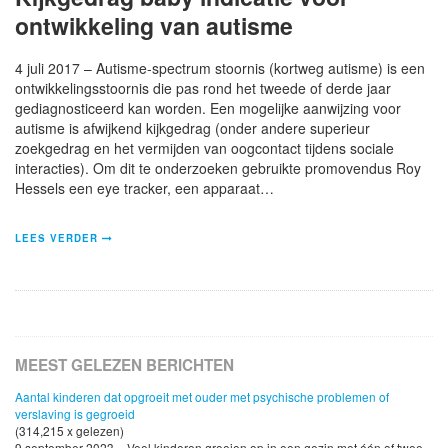
ontwikkeling van autisme
4 juli 2017 – Autisme-spectrum stoornis (kortweg autisme) is een
ontwikkelingsstoornis die pas rond het tweede of derde jaar
gediagnosticeerd kan worden. Een mogelijke aanwijzing voor
autisme is afwijkend kijkgedrag (onder andere superieur
zoekgedrag en het vermijden van oogcontact tijdens sociale
interacties). Om dit te onderzoeken gebruikte promovendus Roy
Hessels een eye tracker, een apparaat…
LEES VERDER
MEEST GELEZEN BERICHTEN
Aantal kinderen dat opgroeit met ouder met psychische problemen of
verslaving is gegroeid
(314,215 x gelezen)
9 september 2023 - Veel kinderen groeien op in een gezin met één of twee