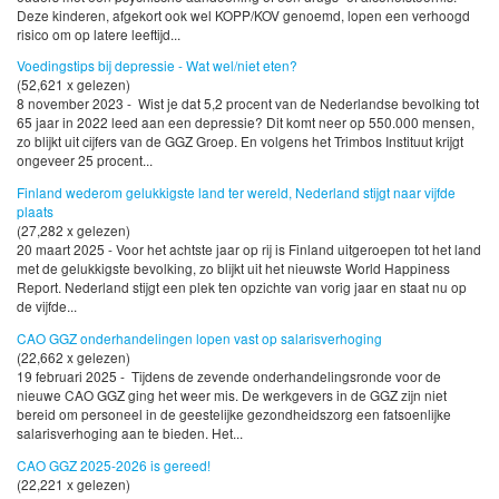
Deze kinderen, afgekort ook wel KOPP/KOV genoemd, lopen een verhoogd
risico om op latere leeftijd...
Voedingstips bij depressie - Wat wel/niet eten?
(52,621 x gelezen)
8 november 2023 - Wist je dat 5,2 procent van de Nederlandse bevolking tot
65 jaar in 2022 leed aan een depressie? Dit komt neer op 550.000 mensen,
zo blijkt uit cijfers van de GGZ Groep. En volgens het Trimbos Instituut krijgt
ongeveer 25 procent...
Finland wederom gelukkigste land ter wereld, Nederland stijgt naar vijfde
plaats
(27,282 x gelezen)
20 maart 2025 - Voor het achtste jaar op rij is Finland uitgeroepen tot het land
met de gelukkigste bevolking, zo blijkt uit het nieuwste World Happiness
Report. Nederland stijgt een plek ten opzichte van vorig jaar en staat nu op
de vijfde...
CAO GGZ onderhandelingen lopen vast op salarisverhoging
(22,662 x gelezen)
19 februari 2025 - Tijdens de zevende onderhandelingsronde voor de
nieuwe CAO GGZ ging het weer mis. De werkgevers in de GGZ zijn niet
bereid om personeel in de geestelijke gezondheidszorg een fatsoenlijke
salarisverhoging aan te bieden. Het...
CAO GGZ 2025-2026 is gereed!
(22,221 x gelezen)