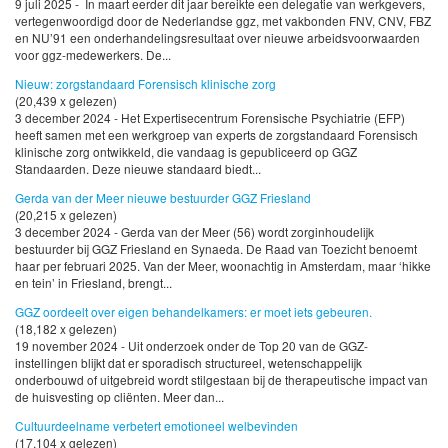
9 juli 2025 - In maart eerder dit jaar bereikte een delegatie van werkgevers,
vertegenwoordigd door de Nederlandse ggz, met vakbonden FNV, CNV, FBZ
en NU’91 een onderhandelingsresultaat over nieuwe arbeidsvoorwaarden
voor ggz-medewerkers. De...
Nieuw: zorgstandaard Forensisch klinische zorg
(20,439 x gelezen)
3 december 2024 - Het Expertisecentrum Forensische Psychiatrie (EFP)
heeft samen met een werkgroep van experts de zorgstandaard Forensisch
klinische zorg ontwikkeld, die vandaag is gepubliceerd op GGZ
Standaarden. Deze nieuwe standaard biedt...
Gerda van der Meer nieuwe bestuurder GGZ Friesland
(20,215 x gelezen)
3 december 2024 - Gerda van der Meer (56) wordt zorginhoudelijk
bestuurder bij GGZ Friesland en Synaeda. De Raad van Toezicht benoemt
haar per februari 2025. Van der Meer, woonachtig in Amsterdam, maar ‘hikke
en tein’ in Friesland, brengt...
GGZ oordeelt over eigen behandelkamers: er moet iets gebeuren.
(18,182 x gelezen)
19 november 2024 - Uit onderzoek onder de Top 20 van de GGZ-
instellingen blijkt dat er sporadisch structureel, wetenschappelijk
onderbouwd of uitgebreid wordt stilgestaan bij de therapeutische impact van
de huisvesting op cliënten. Meer dan...
Cultuurdeelname verbetert emotioneel welbevinden
(17,104 x gelezen)