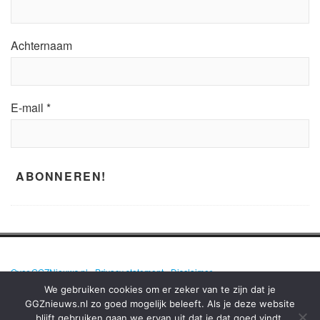
Achternaam
E-mail
*
Over GGZNieuws.nl
•
Privacy statement
•
Disclaimer
We gebruiken cookies om er zeker van te zijn dat je
GGZnieuws.nl zo goed mogelijk beleeft. Als je deze website
blijft gebruiken gaan we ervan uit dat je dat goed vindt.