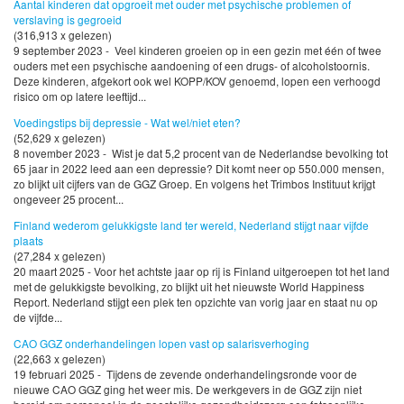
Aantal kinderen dat opgroeit met ouder met psychische problemen of
verslaving is gegroeid
(316,913 x gelezen)
9 september 2023 - Veel kinderen groeien op in een gezin met één of twee
ouders met een psychische aandoening of een drugs- of alcoholstoornis.
Deze kinderen, afgekort ook wel KOPP/KOV genoemd, lopen een verhoogd
risico om op latere leeftijd...
Voedingstips bij depressie - Wat wel/niet eten?
(52,629 x gelezen)
8 november 2023 - Wist je dat 5,2 procent van de Nederlandse bevolking tot
65 jaar in 2022 leed aan een depressie? Dit komt neer op 550.000 mensen,
zo blijkt uit cijfers van de GGZ Groep. En volgens het Trimbos Instituut krijgt
ongeveer 25 procent...
Finland wederom gelukkigste land ter wereld, Nederland stijgt naar vijfde
plaats
(27,284 x gelezen)
20 maart 2025 - Voor het achtste jaar op rij is Finland uitgeroepen tot het land
met de gelukkigste bevolking, zo blijkt uit het nieuwste World Happiness
Report. Nederland stijgt een plek ten opzichte van vorig jaar en staat nu op
de vijfde...
CAO GGZ onderhandelingen lopen vast op salarisverhoging
(22,663 x gelezen)
19 februari 2025 - Tijdens de zevende onderhandelingsronde voor de
nieuwe CAO GGZ ging het weer mis. De werkgevers in de GGZ zijn niet