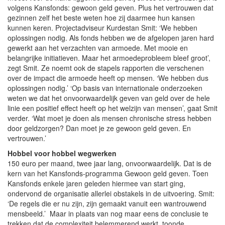
volgens Kansfonds: gewoon geld geven. Plus het vertrouwen dat
gezinnen zelf het beste weten hoe zij daarmee hun kansen
kunnen keren. Projectadviseur Kurdestan Smit: ‘We hebben
oplossingen nodig. Als fonds hebben we de afgelopen jaren hard
gewerkt aan het verzachten van armoede. Met mooie en
belangrijke initiatieven. Maar het armoedeprobleem bleef groot’,
zegt Smit. Ze noemt ook de stapels rapporten die verschenen
over de impact die armoede heeft op mensen. ‘We hebben dus
oplossingen nodig.’ ‘Op basis van internationale onderzoeken
weten we dat het onvoorwaardelijk geven van geld over de hele
linie een positief effect heeft op het welzijn van mensen’, gaat Smit
verder. ‘Wat moet je doen als mensen chronische stress hebben
door geldzorgen? Dan moet je ze gewoon geld geven. En
vertrouwen.’
Hobbel voor hobbel wegwerken
150 euro per maand, twee jaar lang, onvoorwaardelijk. Dat is de
kern van het Kansfonds-programma Gewoon geld geven. Toen
Kansfonds enkele jaren geleden hiermee van start ging,
ondervond de organisatie allerlei obstakels in de uitvoering. Smit:
‘De regels die er nu zijn, zijn gemaakt vanuit een wantrouwend
mensbeeld.’ Maar in plaats van nog maar eens de conclusie te
trekken dat de complexiteit belemmerend werkt, toonde