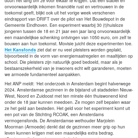
duurt het lang om ze voor elkaar te krijgen. Dat een stabiel en
onvoorwaardelijk inkomen financiële rust en vertrouwen in de
toekomst geeft, blijkt ook uit het vorige week verschenen
eindrapport van DRIFT over de pilot van Het Bouwdepot in de
Gemeente Eindhoven. Een experiment waarbij 30 (t)huisloze
jongeren tussen de 18 en 21 jaar een jaar lang onvoorwaardelijk
een maandelijkse schenking ontvingen van 1050 euro, om zelf te
bouwen aan hun toekomst. Movisie juicht deze experimenten toe.
Het Kansfonds
ziet dat er nu veel pleisters worden geplakt,
bijvoorbeeld in de vorm van energiemaatregelen en maaltijden op
school. Die pleisters zijn natuurlijk goed bedoeld, maar als je
bestaanszekerheid van je inwoners echt wilt garanderen, moeten
we armoede fundamenteel aanpakken.
Het ANP meldt: ‘Het onderzoek in Amsterdam begint halverwege
2024. Amsterdamse gezinnen in de bijstand uit stadsdelen Nieuw-
West, Noord en Zuidoost met ten minste één thuiswonend kind
onder de 18 jaar kunnen meedoen. Ze mogen zelf bepalen waar
ze het geld aan besteden. Het geld voor het experiment komt uit
een pot van de Stichting RCOAK, een Amsterdams
vermogensfonds. De Amsterdamse wethouder Marjolein
Moorman (Armoede) denkt dat de gezinnen meer grip op hun
leven kunnen krijgen met een maandelijks extra bedrag.