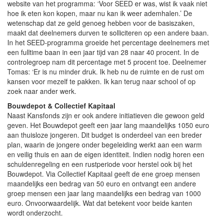
website van het programma: ‘Voor SEED er was, wist ik vaak niet
hoe ik eten kon kopen, maar nu kan ik weer ademhalen.’ De
wetenschap dat ze geld genoeg hebben voor de basiszaken,
maakt dat deelnemers durven te solliciteren op een andere baan.
In het SEED-programma groeide het percentage deelnemers met
een fulltime baan in een jaar tijd van 28 naar 40 procent. In de
controlegroep nam dit percentage met 5 procent toe. Deelnemer
Tomas: ‘Er is nu minder druk. Ik heb nu de ruimte en de rust om
kansen voor mezelf te pakken. Ik kan terug naar school of op
zoek naar ander werk.
Bouwdepot & Collectief Kapitaal
Naast Kansfonds zijn er ook andere initiatieven die gewoon geld
geven. Het Bouwdepot geeft een jaar lang maandelijks 1050 euro
aan thuisloze jongeren. Dit budget is onderdeel van een breder
plan, waarin de jongere onder begeleiding werkt aan een warm
en veilig thuis en aan de eigen identiteit. Indien nodig horen een
schuldenregeling en een rustperiode voor herstel ook bij het
Bouwdepot. Via Collectief Kapitaal geeft de ene groep mensen
maandelijks een bedrag van 50 euro en ontvangt een andere
groep mensen een jaar lang maandelijks een bedrag van 1000
euro. Onvoorwaardelijk. Wat dat betekent voor beide kanten
wordt onderzocht.