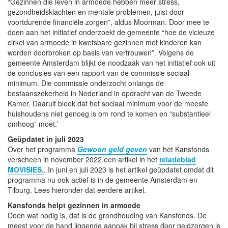
“Gezinnen die leven in armoede hebben meer stress,
gezondheidsklachten en mentale problemen, juist door
voortdurende financiële zorgen”, aldus Moorman. Door mee te
doen aan het initiatief onderzoekt de gemeente “hoe de vicieuze
cirkel van armoede in kwetsbare gezinnen met kinderen kan
worden doorbroken op basis van vertrouwen”. Volgens de
gemeente Amsterdam blijkt de noodzaak van het initiatief ook uit
de conclusies van een rapport van de commissie sociaal
minimum. Die commissie onderzocht onlangs de
bestaanszekerheid in Nederland in opdracht van de Tweede
Kamer. Daaruit bleek dat het sociaal minimum voor de meeste
huishoudens niet genoeg is om rond te komen en “substantieel
omhoog” moet.’
Geüpdatet in juli 2023
Over het programma
Gewoon geld geven
van het Kansfonds
verscheen in november 2022 een artikel in het
relatieblad
MOVISIES.
. In juni en juli 2023 is het artikel geüpdatet omdat dit
programma nu ook actief is in de gemeente Amsterdam en
Tilburg. Lees hieronder dat eerdere artikel.
Kansfonds helpt gezinnen in armoede
Doen wat nodig is, dat is de grondhouding van Kansfonds. De
meest voor de hand liggende aanpak bij stress door geldzorgen is