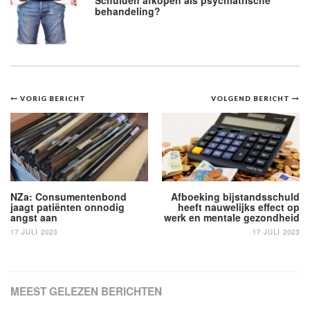
behandeling?
Bericht
VORIG BERICHT
VOLGEND BERICHT
navigatie
NZa: Consumentenbond
Afboeking bijstandsschuld
jaagt patiënten onnodig
heeft nauwelijks effect op
angst aan
werk en mentale gezondheid
17 JULI 2023
17 JULI 2023
MEEST GELEZEN BERICHTEN