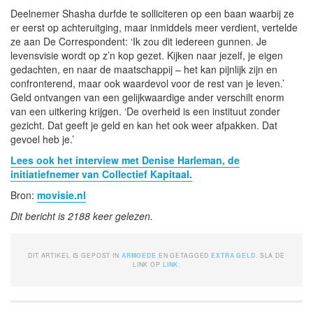
Deelnemer Shasha durfde te solliciteren op een baan waarbij ze
er eerst op achteruitging, maar inmiddels meer verdient, vertelde
ze aan De Correspondent: ‘Ik zou dit iedereen gunnen. Je
levensvisie wordt op z’n kop gezet. Kijken naar jezelf, je eigen
gedachten, en naar de maatschappij – het kan pijnlijk zijn en
confronterend, maar ook waardevol voor de rest van je leven.’
Geld ontvangen van een gelijkwaardige ander verschilt enorm
van een uitkering krijgen. ‘De overheid is een instituut zonder
gezicht. Dat geeft je geld en kan het ook weer afpakken. Dat
gevoel heb je.’
Lees ook het interview met Denise Harleman, de
initiatiefnemer van Collectief Kapitaal.
Bron:
movisie.nl
Dit bericht is 2188 keer gelezen.
DIT ARTIKEL IS GEPOST IN
ARMOEDE
EN GETAGGED
EXTRA GELD
. SLA DE
LINK OP
LINK
.