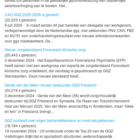
bereid om personeel in de geestelijke gezondheidszorg een fatsoenlijke
salarisverhoging aan te bieden. Het...
CAO GGZ 2025-2026 is gereed!
(22,223 x gelezen)
9 juli 2025 - In maart eerder dit jaar bereikte een delegatie van werkgevers,
vertegenwoordigd door de Nederlandse ggz, met vakbonden FNV, CNV, FBZ
en NU’91 een onderhandelingsresultaat over nieuwe arbeidsvoorwaarden
voor ggz-medewerkers. De...
Nieuw: zorgstandaard Forensisch klinische zorg
(20,443 x gelezen)
3 december 2024 - Het Expertisecentrum Forensische Psychiatrie (EFP)
heeft samen met een werkgroep van experts de zorgstandaard Forensisch
klinische zorg ontwikkeld, die vandaag is gepubliceerd op GGZ
Standaarden. Deze nieuwe standaard biedt...
Gerda van der Meer nieuwe bestuurder GGZ Friesland
(20,219 x gelezen)
3 december 2024 - Gerda van der Meer (56) wordt zorginhoudelijk
bestuurder bij GGZ Friesland en Synaeda. De Raad van Toezicht benoemt
haar per februari 2025. Van der Meer, woonachtig in Amsterdam, maar ‘hikke
en tein’ in Friesland, brengt...
GGZ oordeelt over eigen behandelkamers: er moet iets gebeuren.
(18,184 x gelezen)
19 november 2024 - Uit onderzoek onder de Top 20 van de GGZ-
instellingen blijkt dat er sporadisch structureel, wetenschappelijk