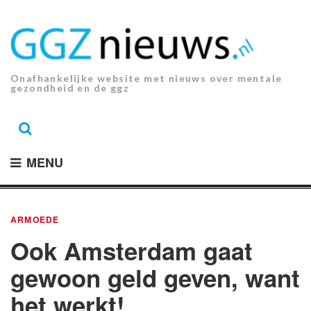
Ga
naar
de
inhoud.
Onafhankelijke website met nieuws over mentale
gezondheid en de ggz
MENU
ARMOEDE
Ook Amsterdam gaat
gewoon geld geven, want
het werkt!