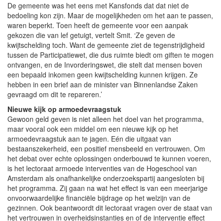
De gemeente was het eens met Kansfonds dat dat niet de
bedoeling kon zijn. Maar de mogelijkheden om het aan te passen,
waren beperkt. Toen heeft de gemeente voor een aanpak
gekozen die van lef getuigt, vertelt Smit. ‘Ze geven de
kwijtschelding toch. Want de gemeente ziet de tegenstrijdigheid
tussen de Participatiewet, die dus ruimte biedt om giften te mogen
ontvangen, en de Invorderingswet, die stelt dat mensen boven
een bepaald inkomen geen kwijtschelding kunnen krijgen. Ze
hebben in een brief aan de minister van Binnenlandse Zaken
gevraagd om dit te repareren.’
Nieuwe kijk op armoedevraagstuk
Gewoon geld geven is niet alleen het doel van het programma,
maar vooral ook een middel om een nieuwe kijk op het
armoedevraagstuk aan te jagen. Eén die uitgaat van
bestaanszekerheid, een positief mensbeeld en vertrouwen. Om
het debat over echte oplossingen onderbouwd te kunnen voeren,
is het lectoraat armoede interventies van de Hogeschool van
Amsterdam als onafhankelijke onderzoekspartij aangesloten bij
het programma. Zij gaan na wat het effect is van een meerjarige
onvoorwaardelijke financiële bijdrage op het welzijn van de
gezinnen. Ook beantwoordt dit lectoraat vragen over de staat van
het vertrouwen in overheidsinstanties en of de interventie effect